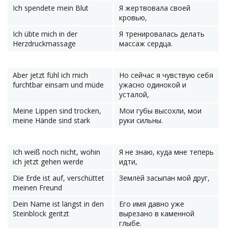
Ich spendete mein Blut
Я жертвовала своей
кровью,
Ich übte mich in der
Я тренировалась делать
Herzdruckmassage
массаж сердца.
Aber jetzt fühl ich mich
Но сейчас я чувствую себя
furchtbar einsam und müde
ужасно одинокой и
усталой,
Meine Lippen sind trocken,
Мои губы высохли, мои
meine Hände sind stark
руки сильны.
Ich weiß noch nicht, wohin
Я не знаю, куда мне теперь
ich jetzt gehen werde
идти,
Die Erde ist auf, verschüttet
Землёй засыпан мой друг,
meinen Freund
Dein Name ist längst in den
Его имя давно уже
Steinblock geritzt
вырезано в каменной
глыбе.