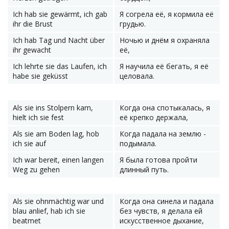
Ich hab sie gewärmt, ich gab
Я согрела её, я кормила её
ihr die Brust
грудью.
Ich hab Tag und Nacht über
Ночью и днём я охраняла
ihr gewacht
её,
Ich lehrte sie das Laufen, ich
Я научила её бегать, я её
habe sie geküsst
целовала.
Als sie ins Stolpern kam,
Когда она спотыкалась, я
hielt ich sie fest
её крепко держала,
Als sie am Boden lag, hob
Когда падала на землю -
ich sie auf
подымала.
Ich war bereit, einen langen
Я была готова пройти
Weg zu gehen
длинный путь.
Als sie ohnmächtig war und
Когда она синела и падала
blau anlief, hab ich sie
без чувств, я делала ей
beatmet
искусственное дыхание,