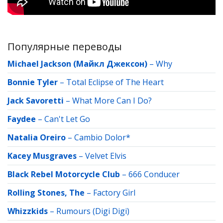
Популярные переводы
Michael Jackson (Майкл Джексон)
–
Why
Bonnie Tyler
–
Total Eclipse of The Heart
Jack Savoretti
–
What More Can I Do?
Faydee
–
Can't Let Go
Natalia Oreiro
–
Cambio Dolor*
Kacey Musgraves
–
Velvet Elvis
Black Rebel Motorcycle Club
–
666 Conducer
Rolling Stones, The
–
Factory Girl
Whizzkids
–
Rumours (Digi Digi)