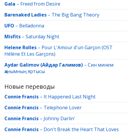
Gala
–
Freed from Desire
Barenaked Ladies
–
The Big Bang Theory
UFO
–
Belladonna
Misfits
–
Saturday Night
Helene Rolles
–
Pour L'Amour d'un Garçon (OST
Hélène Et Les Garçons)
Aydar Galimov (Айдар Галимов)
–
Син минем
җанымның яртысы
Новые переводы
Connie Francis
–
It Happened Last Night
Connie Francis
–
Telephone Lover
Connie Francis
–
Johnny Darlin'
Connie Francis
–
Don't Break the Heart That Loves