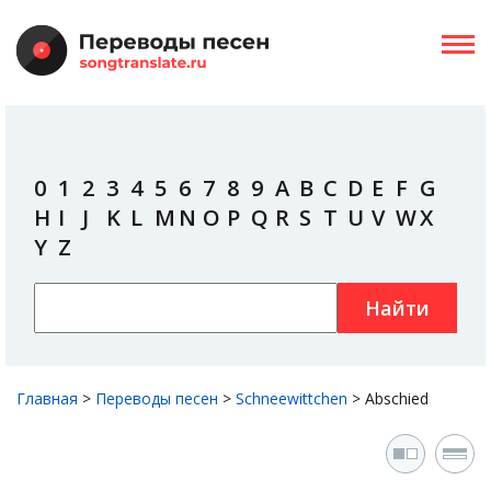
0
1
2
3
4
5
6
7
8
9
A
B
C
D
E
F
G
H
I
J
K
L
M
N
O
P
Q
R
S
T
U
V
W
X
Y
Z
Найти
Главная
>
Переводы песен
>
Schneewittchen
>
Abschied