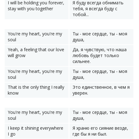
I will be holding you forever,
Я буду всегда обнимать
stay with you together
тебя, я всегда буду с
тобой...
You're my heart, you're my
Ты - мое сердце, ты - моя
soul
душа,
Yeah, a feeling that our love
Да, я чувствую, что наша
will grow
любовь будет только
сильнее.
You're my heart, you're my
Ты - мое сердце, ты - моя
soul
душа,
That is the only thing I really
Это единственное, в чем я
know
уверен.
You're my heart, you're my
Ты - мое сердце, ты - моя
soul
душа,
I keep it shining everywhere
Я храню его сияние везде,
I go
где бы я ни был.