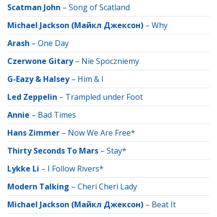
Scatman John
–
Song of Scatland
Michael Jackson (Майкл Джексон)
–
Why
Arash
–
One Day
Czerwone Gitary
–
Nie Spoczniemy
G-Eazy & Halsey
–
Him & I
Led Zeppelin
–
Trampled under Foot
Annie
–
Bad Times
Hans Zimmer
–
Now We Are Free*
Thirty Seconds To Mars
–
Stay*
Lykke Li
–
I Follow Rivers*
Modern Talking
–
Cheri Cheri Lady
Michael Jackson (Майкл Джексон)
–
Beat It