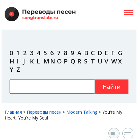
0
1
2
3
4
5
6
7
8
9
A
B
C
D
E
F
G
H
I
J
K
L
M
N
O
P
Q
R
S
T
U
V
W
X
Y
Z
Найти
Главная
>
Переводы песен
>
Modern Talking
>
You're My
Heart, You're My Soul