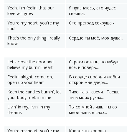
Yeah, I'm feelin' that our
Я признаюсь, сто чудес
love will grow
сверша,
You're my heart, you're my
Сто преград сокруша -
soul
That's the only thing I really
Сердце ты моё, моя душа...
know
Let's close the door and
Страхи оставь, позабудь
believe my burnin' heart
всё, и поверь...
Feelin' alright, come on,
В сердце своё для любви
open up your heart
открой мне дверь...
Keep the candles burnin', let
Тихо тают свечи... Таешь
your body melt in mine
ты в моих руках...
Livin' in my, livin' in my
Ты со мной лишь, ты со
dreams
мной лишь в снах...
You're my heart, you're my
Как же ты хороша...