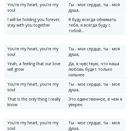
You're my heart, you're my
Ты - мое сердце, ты - моя
soul
душа,
I will be holding you forever,
Я буду всегда обнимать
stay with you together
тебя, я всегда буду с
тобой...
You're my heart, you're my
Ты - мое сердце, ты - моя
soul
душа,
Yeah, a feeling that our love
Да, я чувствую, что наша
will grow
любовь будет только
сильнее.
You're my heart, you're my
Ты - мое сердце, ты - моя
soul
душа,
That is the only thing I really
Это единственное, в чем я
know
уверен.
You're my heart, you're my
Ты - мое сердце, ты - моя
soul
душа,