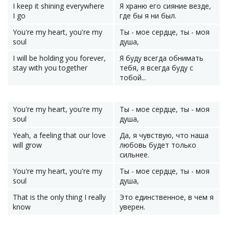
I keep it shining everywhere
Я храню его сияние везде,
I go
где бы я ни был.
You're my heart, you're my
Ты - мое сердце, ты - моя
soul
душа,
I will be holding you forever,
Я буду всегда обнимать
stay with you together
тебя, я всегда буду с
тобой...
You're my heart, you're my
Ты - мое сердце, ты - моя
soul
душа,
Yeah, a feeling that our love
Да, я чувствую, что наша
will grow
любовь будет только
сильнее.
You're my heart, you're my
Ты - мое сердце, ты - моя
soul
душа,
That is the only thing I really
Это единственное, в чем я
know
уверен.