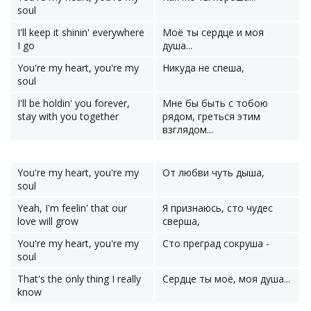
soul
I'll keep it shinin' everywhere
Моё ты сердце и моя
I go
душа...
You're my heart, you're my
Никуда не спеша,
soul
I'll be holdin' you forever,
Мне бы быть с тобою
stay with you together
рядом, греться этим
взглядом...
You're my heart, you're my
От любви чуть дыша,
soul
Yeah, I'm feelin' that our
Я признаюсь, сто чудес
love will grow
сверша,
You're my heart, you're my
Сто преград сокруша -
soul
That's the only thing I really
Сердце ты моё, моя душа...
know