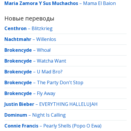
Maria Zamora Y Sus Muchachos
–
Mama El Baion
Новые переводы
Centhron
–
Blitzkrieg
Nachtmahr
–
Willenlos
Brokencyde
–
Whoa!
Brokencyde
–
Watcha Want
Brokencyde
–
U Mad Bro?
Brokencyde
–
The Party Don't Stop
Brokencyde
–
Fly Away
Justin Bieber
–
EVERYTHING HALLELUJAH
Dominum
–
Night Is Calling
Connie Francis
–
Pearly Shells (Popo O Ewa)