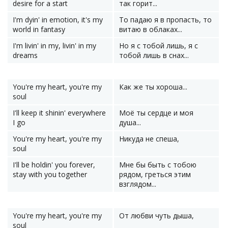
desire for a start
так горит...
I'm dyin' in emotion, it's my
То падаю я в пропасть, то
world in fantasy
витаю в облаках...
I'm livin' in my, livin' in my
Но я с тобой лишь, я с
dreams
тобой лишь в снах...
You're my heart, you're my
Как же ты хороша...
soul
I'll keep it shinin' everywhere
Моё ты сердце и моя
I go
душа...
You're my heart, you're my
Никуда не спеша,
soul
I'll be holdin' you forever,
Мне бы быть с тобою
stay with you together
рядом, греться этим
взглядом...
You're my heart, you're my
От любви чуть дыша,
soul