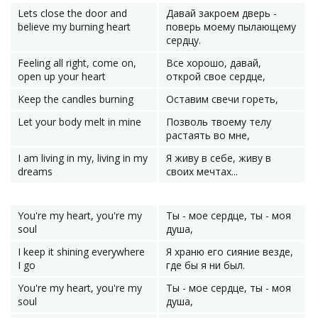
Lets close the door and
Давай закроем дверь -
believe my burning heart
поверь моему пылающему
сердцу.
Feeling all right, come on,
Все хорошо, давай,
open up your heart
открой свое сердце,
Keep the candles burning
Оставим свечи гореть,
Let your body melt in mine
Позволь твоему телу
растаять во мне,
I am living in my, living in my
Я живу в себе, живу в
dreams
своих мечтах...
You're my heart, you're my
Ты - мое сердце, ты - моя
soul
душа,
I keep it shining everywhere
Я храню его сияние везде,
I go
где бы я ни был.
You're my heart, you're my
Ты - мое сердце, ты - моя
soul
душа,