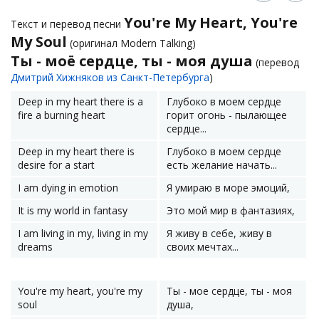
You're My Heart, You're
Текст и перевод песни
My Soul
(оригинал Modern Talking)
Ты - моё сердце, ты - моя душа
(перевод
Дмитрий Хижняков из Санкт-Петербурга
)
Deep in my heart there is a
Глубоко в моем сердце
fire a burning heart
горит огонь - пылающее
сердце...
Deep in my heart there is
Глубоко в моем сердце
desire for a start
есть желание начать...
I am dying in emotion
Я умираю в море эмоций,
It is my world in fantasy
Это мой мир в фантазиях,
I am living in my, living in my
Я живу в себе, живу в
dreams
своих мечтах...
You're my heart, you're my
Ты - мое сердце, ты - моя
soul
душа,