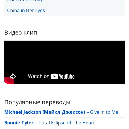
China in Her Eyes
Видео клип
Популярные переводы
Michael Jackson (Майкл Джексон)
–
Give in to Me
Bonnie Tyler
–
Total Eclipse of The Heart