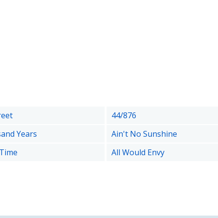
reet
44/876
and Years
Ain't No Sunshine
 Time
All Would Envy