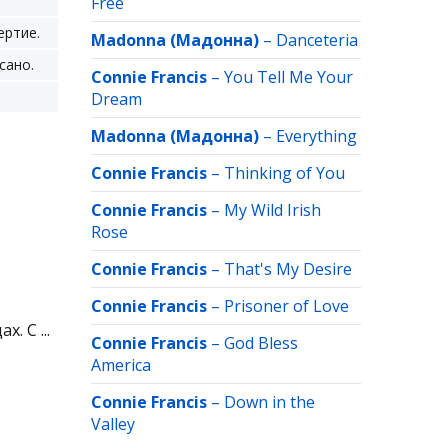
Free
ертие.
Madonna (Мадонна)
–
Danceteria
сано.
Connie Francis
–
You Tell Me Your
Dream
Madonna (Мадонна)
–
Everything
Connie Francis
–
Thinking of You
Connie Francis
–
My Wild Irish
Rose
Connie Francis
–
That's My Desire
Connie Francis
–
Prisoner of Love
. С ...
Connie Francis
–
God Bless
America
Connie Francis
–
Down in the
Valley