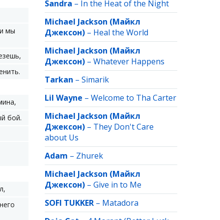
Sandra
–
In the Heat of the Night
Michael Jackson (Майкл
ми мы
Джексон)
–
Heal the World
Michael Jackson (Майкл
езешь,
Джексон)
–
Whatever Happens
енить.
Tarkan
–
Simarik
Lil Wayne
–
Welcome to Tha Carter
мина,
Michael Jackson (Майкл
й бой.
Джексон)
–
They Don't Care
about Us
Adam
–
Zhurek
Michael Jackson (Майкл
Джексон)
–
Give in to Me
л,
SOFI TUKKER
–
Matadora
 него