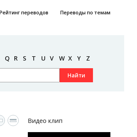
Рейтинг переводов
Переводы по темам
Q
R
S
T
U
V
W
X
Y
Z
Найти
Видео клип