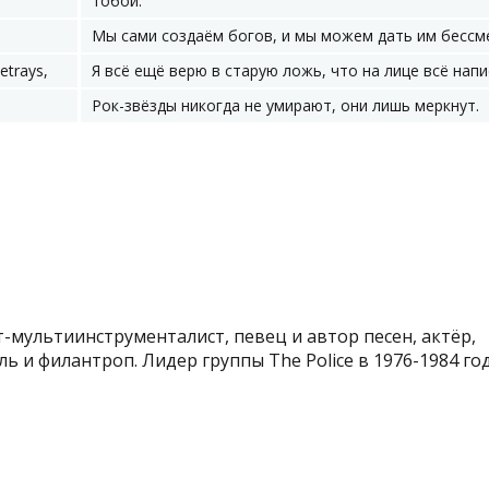
тобой.
Мы сами создаём богов, и мы можем дать им бессм
betrays,
Я всё ещё верю в старую ложь, что на лице всё напи
Рок-звёзды никогда не умирают, они лишь меркнут.
-мультиинструменталист, певец и автор песен, актёр,
 и филантроп. Лидер группы The Police в 1976-1984 годах