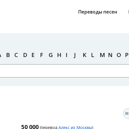
Переводы песен
A
B
C
D
E
F
G
H
I
J
K
L
M
N
O
P
50 000
(перевод
Алекс из Москвы
)