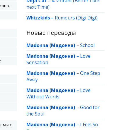
Doja Cat
–
4 Morant (Better Luck
сано.
next Time)
Whizzkids
–
Rumours (Digi Digi)
Новые переводы
Madonna (Мадонна)
–
School
Madonna (Мадонна)
–
Love
:
Sensation
Madonna (Мадонна)
–
One Step
Away
Madonna (Мадонна)
–
Love
Without Words
Madonna (Мадонна)
–
Good for
the Soul
Madonna (Мадонна)
–
I Feel So
к мы с