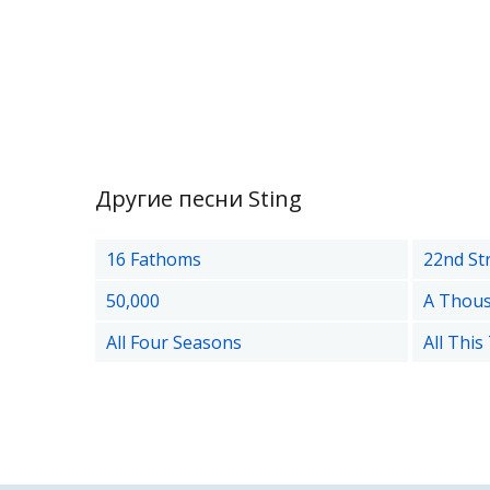
Другие песни Sting
16 Fathoms
22nd St
50,000
A Thous
All Four Seasons
All This