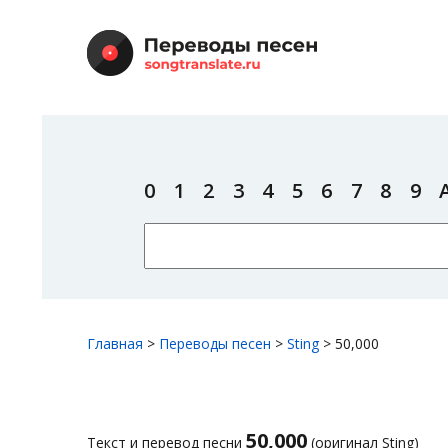
0
1
2
3
4
5
6
7
8
9
Главная
>
Переводы песен
>
Sting
>
50,000
50,000
Текст и перевод песни
(оригинал Sting)