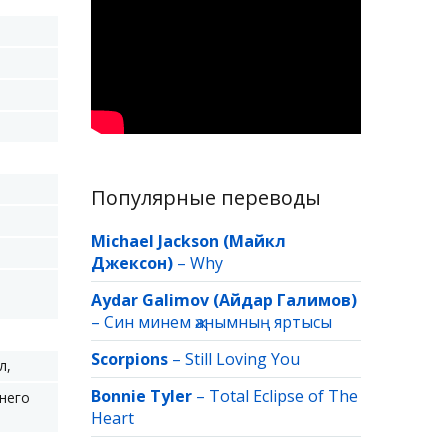
Популярные переводы
Michael Jackson (Майкл
Джексон)
–
Why
Aydar Galimov (Айдар Галимов)
–
Син минем җанымның яртысы
Scorpions
–
Still Loving You
л,
Bonnie Tyler
–
Total Eclipse of The
 него
Heart