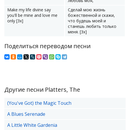
любовь моя,
Make my life divine say
Сделай мою жизнь
you'll be mine and love me
божественной и скажи,
only [3x]
что будешь моей и
станешь любить только
меня. [3x]
Поделиться переводом песни
Другие песни Platters, The
(You've Got) the Magic Touch
A Blues Serenade
A Little White Gardenia