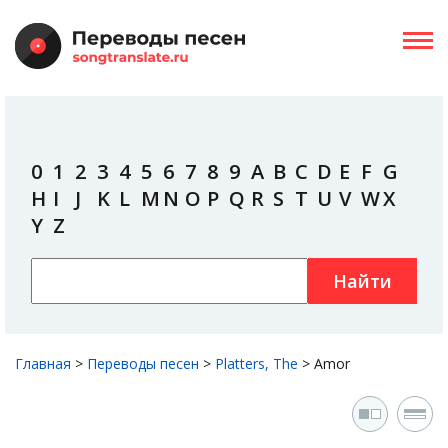
0
1
2
3
4
5
6
7
8
9
A
B
C
D
E
F
G
H
I
J
K
L
M
N
O
P
Q
R
S
T
U
V
W
X
Y
Z
Найти
Главная
>
Переводы песен
>
Platters, The
>
Amor