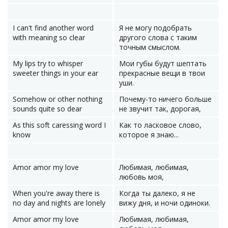
I can't find another word
Я не могу подобрать
with meaning so clear
другого слова с таким
точным смыслом.
My lips try to whisper
Мои губы будут шептать
sweeter things in your ear
прекрасные вещи в твои
уши.
Somehow or other nothing
Почему-то ничего больше
sounds quite so dear
не звучит так, дорогая,
As this soft caressing word I
Как то ласковое слово,
know
которое я знаю...
Amor amor my love
Любимая, любимая,
любовь моя,
When you're away there is
Когда ты далеко, я не
no day and nights are lonely
вижу дня, и ночи одиноки.
Amor amor my love
Любимая, любимая,