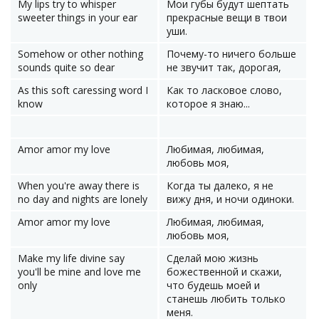
My lips try to whisper
Мои губы будут шептать
sweeter things in your ear
прекрасные вещи в твои
уши.
Somehow or other nothing
Почему-то ничего больше
sounds quite so dear
не звучит так, дорогая,
As this soft caressing word I
Как то ласковое слово,
know
которое я знаю...
Amor amor my love
Любимая, любимая,
любовь моя,
When you're away there is
Когда ты далеко, я не
no day and nights are lonely
вижу дня, и ночи одиноки.
Amor amor my love
Любимая, любимая,
любовь моя,
Make my life divine say
Сделай мою жизнь
you'll be mine and love me
божественной и скажи,
only
что будешь моей и
станешь любить только
меня.