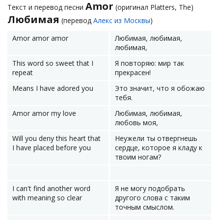
Amor
Текст и перевод песни
(оригинал Platters, The)
Любимая
(перевод
Алекс из Москвы
)
Amor amor amor
Любимая, любимая,
любимая,
This word so sweet that I
Я повторяю: мир так
repeat
прекрасен!
Means I have adored you
Это значит, что я обожаю
тебя.
Amor amor my love
Любимая, любимая,
любовь моя,
Will you deny this heart that
Неужели ты отвергнешь
I have placed before you
сердце, которое я кладу к
твоим ногам?
I can't find another word
Я не могу подобрать
with meaning so clear
другого слова с таким
точным смыслом.