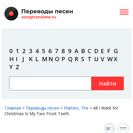
0
1
2
3
4
5
6
7
8
9
A
B
C
D
E
F
G
H
I
J
K
L
M
N
O
P
Q
R
S
T
U
V
W
X
Y
Z
Найти
Главная
>
Переводы песен
>
Platters, The
>
All I Want for
Christmas Is My Two Front Teeth