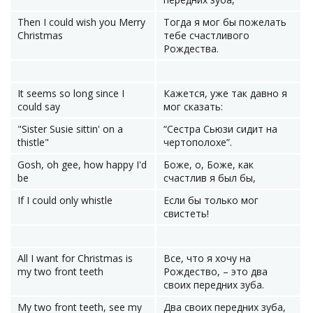
Then I could wish you Merry
Тогда я мог бы пожелать
Christmas
тебе счастливого
Рождества.
It seems so long since I
Кажется, уже так давно я
could say
мог сказать:
"Sister Susie sittin' on a
“Сестра Сьюзи сидит на
thistle"
чертополохе”.
Gosh, oh gee, how happy I'd
Боже, о, Боже, как
be
счастлив я был бы,
If I could only whistle
Если бы только мог
свистеть!
All I want for Christmas is
Все, что я хочу на
my two front teeth
Рождество, – это два
своих передних зуба.
My two front teeth, see my
Два своих передних зуба,