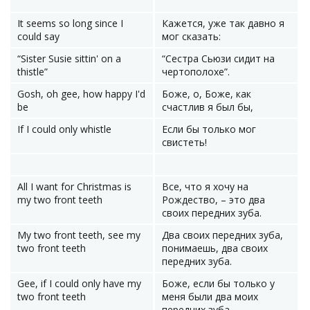
It seems so long since I
Кажется, уже так давно я
could say
мог сказать:
“Sister Susie sittin' on a
“Сестра Сьюзи сидит на
thistle”
чертополохе”.
Gosh, oh gee, how happy I'd
Боже, о, Боже, как
be
счастлив я был бы,
If I could only whistle
Если бы только мог
свистеть!
All I want for Christmas is
Все, что я хочу на
my two front teeth
Рождество, – это два
своих передних зуба.
My two front teeth, see my
Два своих передних зуба,
two front teeth
понимаешь, два своих
передних зуба.
Gee, if I could only have my
Боже, если бы только у
two front teeth
меня были два моих
передних зуба,