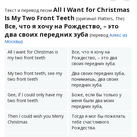
All I Want for Christmas
Текст и перевод песни
Is My Two Front Teeth
(оригинал Platters, The)
Все, что я хочу на Рождество, – это
два своих передних зуба
(перевод
Алекс из
Москвы
)
All I want for Christmas is
Все, что я хочу на
my two front teeth
Рождество, – это два
своих передних зуба.
My two front teeth, see my
Два своих передних зуба,
two front teeth
понимаешь, два своих
передних зуба.
Gee, if I could only have my
Боже, если бы только у
two front teeth
меня были два моих
передних зуба,
Then I could wish you Merry
Тогда я мог бы пожелать
Christmas
тебе счастливого
Рождества.