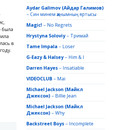
Aydar Galimov (Айдар Галимов)
–
Син минем җанымның яртысы
т
с,
Magic!
–
No Regrets
е была
Hrystyna Soloviy
–
Тримай
чила
лась в
Tame Impala
–
Loser
году.
G-Eazy & Halsey
–
Him & I
Darren Hayes
–
Insatiable
VIDEOCLUB
–
Mai
Michael Jackson (Майкл
Джексон)
–
Billie Jean
Michael Jackson (Майкл
Джексон)
–
Why
Backstreet Boys
–
Incomplete