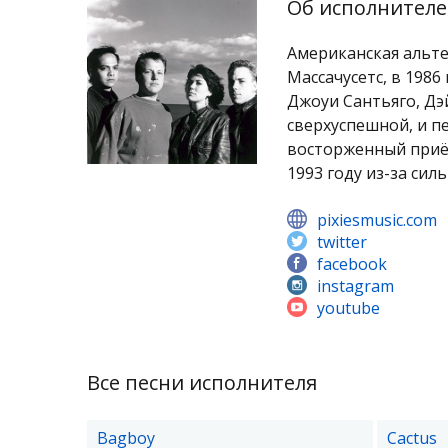
Об исполнителе
Американская альте
Массачусетс, в 1986
Джоуи Сантьяго, Дэ
сверхуспешной, и п
восторженный приём
1993 году из-за сил
pixiesmusic.com
twitter
facebook
instagram
youtube
Все песни исполнителя
Bagboy
Cactus