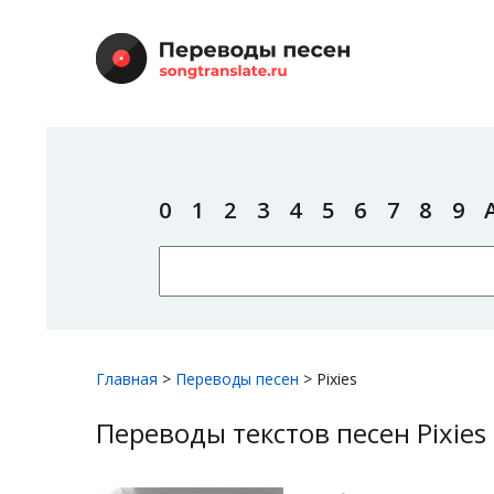
0
1
2
3
4
5
6
7
8
9
Главная
>
Переводы песен
>
Pixies
Переводы текстов песен Pixies