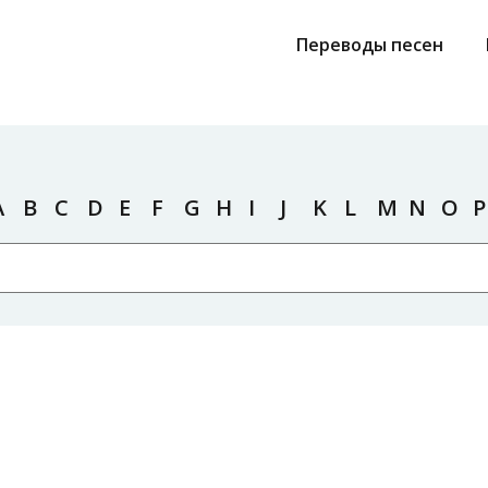
Переводы песен
A
B
C
D
E
F
G
H
I
J
K
L
M
N
O
P