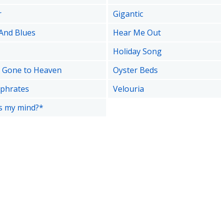
r
Gigantic
And Blues
Hear Me Out
Holiday Song
 Gone to Heaven
Oyster Beds
uphrates
Velouria
s my mind?*