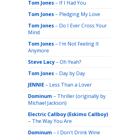
Tom Jones
–
If I Had You
Tom Jones
–
Pledging My Love
Tom Jones
–
Do I Ever Cross Your
Mind
Tom Jones
–
I'm Not Feeling It
Anymore
Steve Lacy
–
Oh Yeah?
Tom Jones
–
Day by Day
JENNIE
–
Less Than a Lover
Dominum
–
Thriller (originally by
Michael Jackson)
Electric Callboy (Eskimo Callboy)
–
The Way You Are
Dominum
–
I Don't Drink Wine