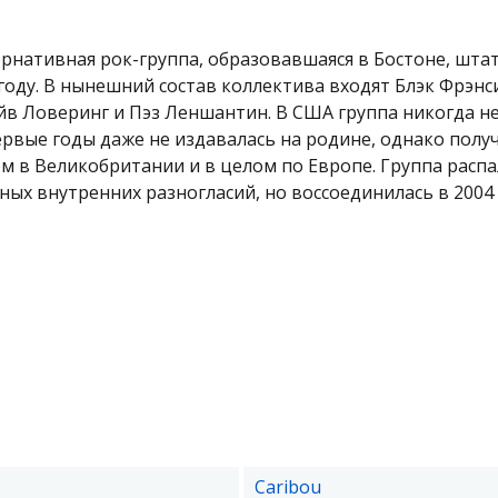
рнативная рок-группа, образовавшаяся в Бостоне, шта
 году. В нынешний состав коллектива входят Блэк Фрэнси
йв Ловеринг и Пэз Леншантин. В США группа никогда н
ервые годы даже не издавалась на родине, однако полу
 в Великобритании и в целом по Европе. Группа распа
ьных внутренних разногласий, но воссоединилась в 2004 
Caribou