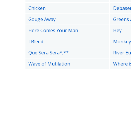
Chicken
Debase
Gouge Away
Greens 
Here Comes Your Man
Hey
I Bleed
Monkey
Que Sera Sera*,**
River E
Wave of Mutilation
Where i