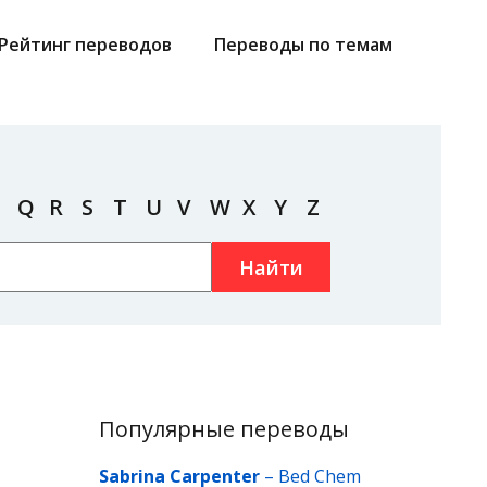
Рейтинг переводов
Переводы по темам
Q
R
S
T
U
V
W
X
Y
Z
Найти
Популярные переводы
Sabrina Carpenter
–
Bed Chem