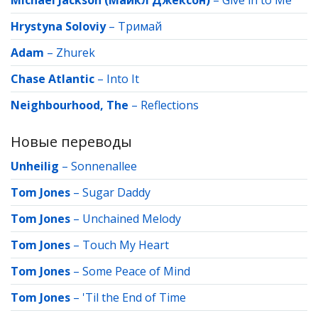
Michael Jackson (Майкл Джексон)
–
Give in to Me
Hrystyna Soloviy
–
Тримай
Adam
–
Zhurek
Chase Atlantic
–
Into It
Neighbourhood, The
–
Reflections
Новые переводы
Unheilig
–
Sonnenallee
Tom Jones
–
Sugar Daddy
Tom Jones
–
Unchained Melody
Tom Jones
–
Touch My Heart
Tom Jones
–
Some Peace of Mind
Tom Jones
–
'Til the End of Time