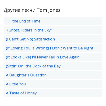
Другие песни Tom Jones
'Til the End of Time
"(Ghost) Riders in the Sky"
(I Can't Get No) Satisfaction
(If Loving You Is Wrong) I Don't Want to Be Right
(It Looks Like) I'll Never Fall in Love Again
(Sittin' On) the Dock of the Bay
A Daughter's Question
A Little You
A Taste of Honey