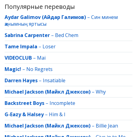
Популярные переводы
Aydar Galimov (Айдар Галимов)
–
Син минем
җанымның яртысы
Sabrina Carpenter
–
Bed Chem
Tame Impala
–
Loser
VIDEOCLUB
–
Mai
Magic!
–
No Regrets
Darren Hayes
–
Insatiable
Michael Jackson (Майкл Джексон)
–
Why
Backstreet Boys
–
Incomplete
G-Eazy & Halsey
–
Him & I
Michael Jackson (Майкл Джексон)
–
Billie Jean