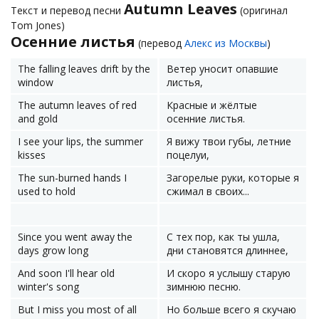
Autumn Leaves
Текст и перевод песни
(оригинал
Tom Jones)
Осенние листья
(перевод
Алекс из Москвы
)
The falling leaves drift by the
Ветер уносит опавшие
window
листья,
The autumn leaves of red
Красные и жёлтые
and gold
осенние листья.
I see your lips, the summer
Я вижу твои губы, летние
kisses
поцелуи,
The sun-burned hands I
Загорелые руки, которые я
used to hold
сжимал в своих...
Since you went away the
С тех пор, как ты ушла,
days grow long
дни становятся длиннее,
And soon I'll hear old
И скоро я услышу старую
winter's song
зимнюю песню.
But I miss you most of all
Но больше всего я скучаю