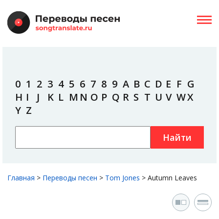
0
1
2
3
4
5
6
7
8
9
A
B
C
D
E
F
G
H
I
J
K
L
M
N
O
P
Q
R
S
T
U
V
W
X
Y
Z
Найти
Главная
>
Переводы песен
>
Tom Jones
>
Autumn Leaves