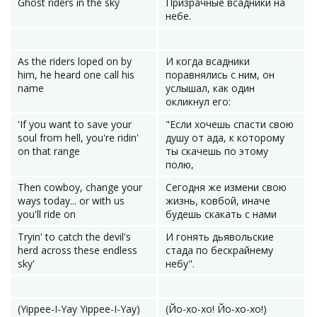
Ghost riders in the sky
Призрачные всадники на
небе.
As the riders loped on by
И когда всадники
him, he heard one call his
поравнялись с ним, он
name
услышал, как один
окликнул его:
'If you want to save your
"Если хочешь спасти свою
soul from hell, you're ridin'
душу от ада, к которому
on that range
ты скачешь по этому
полю,
Then cowboy, change your
Сегодня же измени свою
ways today... or with us
жизнь, ковбой, иначе
you'll ride on
будешь скакать с нами
Tryin' to catch the devil's
И гонять дьявольские
herd across these endless
стада по бескрайнему
sky'
небу".
(Yippee-I-Yay Yippee-I-Yay)
(Йо-хо-хо! Йо-хо-хо!)