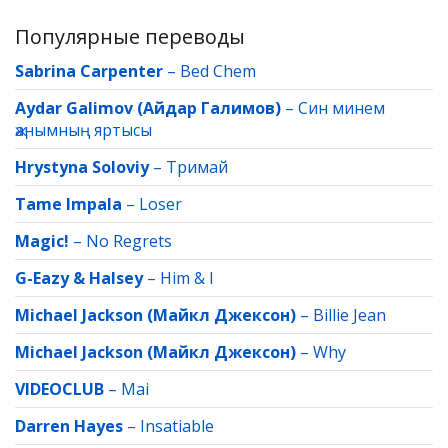
Популярные переводы
Sabrina Carpenter
–
Bed Chem
Aydar Galimov (Айдар Галимов)
–
Син минем
җанымның яртысы
Hrystyna Soloviy
–
Тримай
Tame Impala
–
Loser
Magic!
–
No Regrets
G-Eazy & Halsey
–
Him & I
Michael Jackson (Майкл Джексон)
–
Billie Jean
Michael Jackson (Майкл Джексон)
–
Why
VIDEOCLUB
–
Mai
Darren Hayes
–
Insatiable