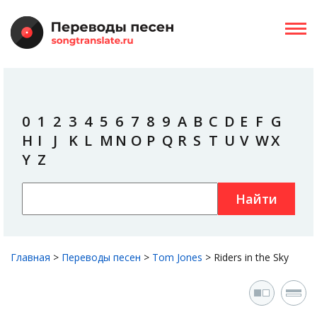
0
1
2
3
4
5
6
7
8
9
A
B
C
D
E
F
G
H
I
J
K
L
M
N
O
P
Q
R
S
T
U
V
W
X
Y
Z
Найти
Главная
>
Переводы песен
>
Tom Jones
>
Riders in the Sky