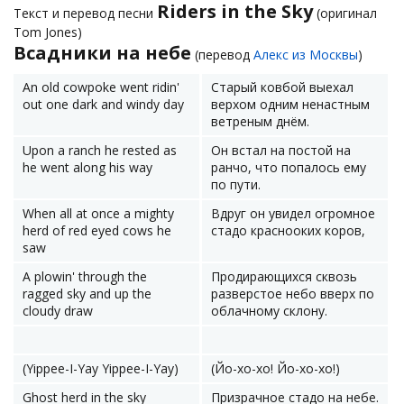
Riders in the Sky
Текст и перевод песни
(оригинал
Tom Jones)
Всадники на небе
(перевод
Алекс из Москвы
)
An old cowpoke went ridin'
Старый ковбой выехал
out one dark and windy day
верхом одним ненастным
ветреным днём.
Upon a ranch he rested as
Он встал на постой на
he went along his way
ранчо, что попалось ему
по пути.
When all at once a mighty
Вдруг он увидел огромное
herd of red eyed cows he
стадо краснооких коров,
saw
A plowin' through the
Продирающихся сквозь
ragged sky and up the
разверстое небо вверх по
cloudy draw
облачному склону.
(Yippee-I-Yay Yippee-I-Yay)
(Йо-хо-хо! Йо-хо-хо!)
Ghost herd in the sky
Призрачное стадо на небе.