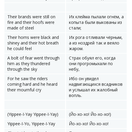
Their brands were still on
Их клейма пылали огнём, а
fire and their hoofs were
копыта были выкованы из
made of steel
стали;
Their horns were black and
Их рога отливали чёрным,
shiney and their hot breath
а из ноздрей так и веяло
he could feel
жаром.
A bolt of fear went through
Страх обуял его, когда
him as they thundered
они прогромыхали по
through the sky
небу,
For he saw the riders
Ибо он увидел
coming hard and he heard
надвигающихся всадников
their mournful cry
и услышал их жалобный
вопль.
(Yippee-I-Yay Yippee-I-Yay)
(Йо-хо-хо! Йо-хо-хо!)
Yippee-I-Yo, Yippee-I-Yay
Йо-хо-хо! Йо-хо-хо!