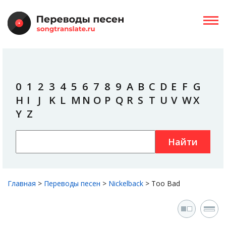
0
1
2
3
4
5
6
7
8
9
A
B
C
D
E
F
G
H
I
J
K
L
M
N
O
P
Q
R
S
T
U
V
W
X
Y
Z
Найти
Главная
>
Переводы песен
>
Nickelback
>
Too Bad