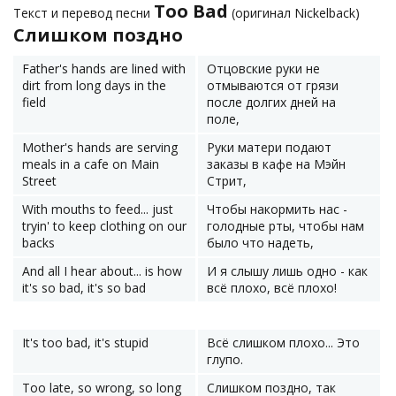
Too Bad
Текст и перевод песни
(оригинал Nickelback)
Слишком поздно
Father's hands are lined with
Отцовские руки не
dirt from long days in the
отмываются от грязи
field
после долгих дней на
поле,
Mother's hands are serving
Руки матери подают
meals in a cafe on Main
заказы в кафе на Мэйн
Street
Стрит,
With mouths to feed... just
Чтобы накормить нас -
tryin' to keep clothing on our
голодные рты, чтобы нам
backs
было что надеть,
And all I hear about... is how
И я слышу лишь одно - как
it's so bad, it's so bad
всё плохо, всё плохо!
It's too bad, it's stupid
Всё слишком плохо... Это
глупо.
Too late, so wrong, so long
Слишком поздно, так