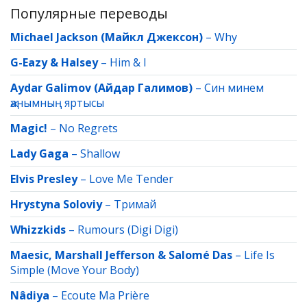
Популярные переводы
Michael Jackson (Майкл Джексон)
–
Why
G-Eazy & Halsey
–
Him & I
Aydar Galimov (Айдар Галимов)
–
Син минем
җанымның яртысы
Magic!
–
No Regrets
Lady Gaga
–
Shallow
Elvis Presley
–
Love Me Tender
Hrystyna Soloviy
–
Тримай
Whizzkids
–
Rumours (Digi Digi)
Maesic, Marshall Jefferson & Salomé Das
–
Life Is
Simple (Move Your Body)
Nâdiya
–
Ecoute Ma Prière