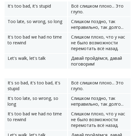
It's too bad, it's stupid
Всё слишком плохо... Это
глупо.
Too late, so wrong, so long
Слишком поздно, так
неправильно, так долго...
It's too bad we had no time
Слишком плохо, что у нас
to rewind
не было возможности
перемотать всё назад.
Let's walk, let's talk
Давай пройдёмся, давай
поговорим!
It's so bad, it's too bad, it's
Всё слишком плохо... Это
stupid
глупо.
It's too late, so wrong, so
Слишком поздно, так
long
неправильно, так долго...
It's too bad we had no time
Слишком плохо, что у нас
to rewind
не было возможности
перемотать всё назад.
Let's walk, let's talk
Давай пройдёмся, давай