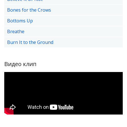
Bones for the Crows
Bottoms Up
Breathe
Burn It to the Ground
Видео клип