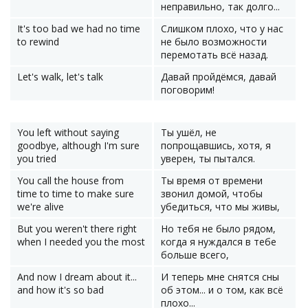
неправильно, так долго...
It's too bad we had no time
Слишком плохо, что у нас
to rewind
не было возможности
перемотать всё назад.
Let's walk, let's talk
Давай пройдёмся, давай
поговорим!
You left without saying
Ты ушёл, не
goodbye, although I'm sure
попрощавшись, хотя, я
you tried
уверен, ты пытался.
You call the house from
Ты время от времени
time to time to make sure
звонил домой, чтобы
we're alive
убедиться, что мы живы,
But you weren't there right
Но тебя не было рядом,
when I needed you the most
когда я нуждался в тебе
больше всего,
And now I dream about it...
И теперь мне снятся сны
and how it's so bad
об этом... и о том, как всё
плохо...