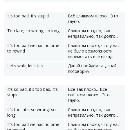
It's too bad, it's stupid
Всё слишком плохо... Это
глупо.
Too late, so wrong, so long
Слишком поздно, так
неправильно, так долго...
It's too bad we had no time
Слишком плохо, что у нас
to rewind
не было возможности
перемотать всё назад.
Let's walk, let's talk
Давай пройдёмся, давай
поговорим!
It's so bad, it's too bad, it's
Всё так плохо... Всё
stupid
слишком плохо... Это
глупо.
It's too late, so wrong, so
Слишком поздно, так
long
неправильно, так долго...
It's too bad we had no time
Слишком плохо, что у нас
to rewind
не было возможности