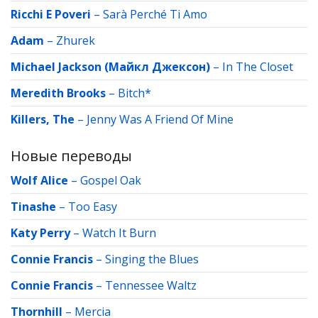
Ricchi E Poveri
–
Sarà Perché Ti Amo
Adam
–
Zhurek
Michael Jackson (Майкл Джексон)
–
In The Closet
Meredith Brooks
–
Bitch*
Killers, The
–
Jenny Was A Friend Of Mine
Новые переводы
Wolf Alice
–
Gospel Oak
Tinashe
–
Too Easy
Katy Perry
–
Watch It Burn
Connie Francis
–
Singing the Blues
Connie Francis
–
Tennessee Waltz
Thornhill
–
Mercia