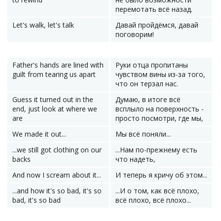
перемотать всё назад.
Let's walk, let's talk
Давай пройдёмся, давай
поговорим!
Father's hands are lined with
Руки отца пропитаны
guilt from tearing us apart
чувством вины из-за того,
что он терзал нас.
Guess it turned out in the
Думаю, в итоге всё
end, just look at where we
всплыло на поверхность -
are
просто посмотри, где мы,
We made it out...
Мы всё поняли...
...we still got clothing on our
...Нам по-прежнему есть
backs
что надеть,
And now I scream about it...
И теперь я кричу об этом...
...and how it's so bad, it's so
...И о том, как всё плохо,
bad, it's so bad
всё плохо, всё плохо...