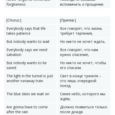
forgiveness
вспоминать о прощении.
[Chorus:]
[Припев:]
Everybody says that life
Все говорят, что жизнь
takes patience
требует терпения,
But nobody wants to wait
Но никто не хочет ждать.
Everybody says we need
Все говорят, что нам
salvation
нужно спасение,
But nobody wants to be
Но никто не хочет, чтобы
saved
его спасали.
The light in the tunnel is just
Свет в конце туннеля –
another runaway train
это лишь очередной
поезд.
The blue skies we wait on
Синее небо, которого мы
ждём,
Are gonna have to come
Должно появиться только
after the rain
после дождя.