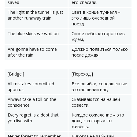
saved
его спасали.
The light in the tunnel is just
Свет в конце туннеля –
another runaway train
это лишь очередной
поезд.
The blue skies we wait on
Синее небо, которого мы
ждём,
Are gonna have to come
Должно появиться только
after the rain
после дождя.
[Bridge:]
[Переход:]
All mistakes committed
Все ошибки, совершенные
upon us
в отношении нас,
Always take a toll on the
Сказываются на нашей
conscience
совести.
Every regret is a debt that
Каждое сожаление – это
you live with
долг, с которым ты
живёшь.
Never forget to remember
Никогда не забывай