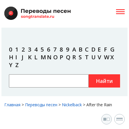
0
1
2
3
4
5
6
7
8
9
A
B
C
D
E
F
G
H
I
J
K
L
M
N
O
P
Q
R
S
T
U
V
W
X
Y
Z
Найти
Главная
>
Переводы песен
>
Nickelback
>
After the Rain