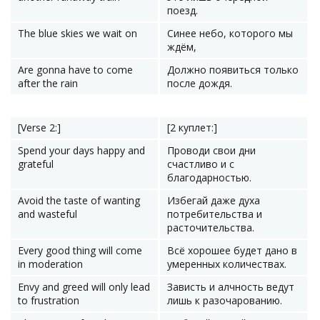
поезд.
The blue skies we wait on
Синее небо, которого мы
ждём,
Are gonna have to come
Должно появиться только
after the rain
после дождя.
[Verse 2:]
[2 куплет:]
Spend your days happy and
Проводи свои дни
grateful
счастливо и с
благодарностью.
Avoid the taste of wanting
Избегай даже духа
and wasteful
потребительства и
расточительства.
Every good thing will come
Всё хорошее будет дано в
in moderation
умеренных количествах.
Envy and greed will only lead
Зависть и алчность ведут
to frustration
лишь к разочарованию.