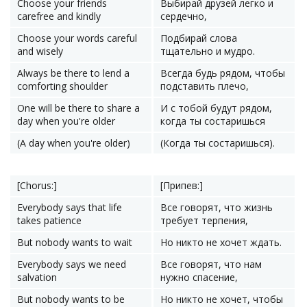
Choose your friends
Выбирай друзей легко и
carefree and kindly
сердечно,
Choose your words careful
Подбирай слова
and wisely
тщательно и мудро.
Always be there to lend a
Всегда будь рядом, чтобы
comforting shoulder
подставить плечо,
One will be there to share a
И с тобой будут рядом,
day when you're older
когда ты состаришься
(A day when you're older)
(Когда ты состаришься).
[Chorus:]
[Припев:]
Everybody says that life
Все говорят, что жизнь
takes patience
требует терпения,
But nobody wants to wait
Но никто не хочет ждать.
Everybody says we need
Все говорят, что нам
salvation
нужно спасение,
But nobody wants to be
Но никто не хочет, чтобы