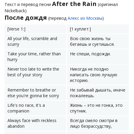
After the Rain
Текст и перевод песни
(оригинал
Nickelback)
После дождя
(перевод
Алекс из Москвы
)
[Verse 1:]
[1 куплет:]
All your life, scramble and
Всю свою жизнь ты
scurry
бегаешь и суетишься.
Take your time, rather than
Не спеши, подожди.
hurry
Never too late to write the
Никогда не поздно
best of your story
написать свою лучшую
историю.
Remember to breathe or
Не забывай дышать, иначе
else you're gonna be sorry
пожалеешь.
Life's no race, it's a
Жизнь – это не гонка, это
companion
спутник.
Always face with reckless
Всегда смело смотри в
abandon
лицо безрассудству,