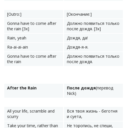
[Outro:]
[Окончание:]
Gonna have to come after
Должно появиться только
the rain [3x]
после дождя. [3x]
Rain, yeah
Дождя, да!
Ra-ai-ai-ain
Дождя-я-я.
Gonna have to come after
Должно появиться только
the rain
после дождя.
After the Rain
После дождя
(перевод
Nick)
All your life, scramble and
Вся твоя жизнь - беготня
scurry
и суета,
Take your time, rather than
Не торопись, не спеши,