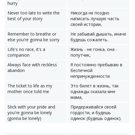
hurry
Never too late to write the
Никогда не поздно
best of your story
написать лучшую часть
своей истории,
Remember to breathe or
Не забывай дышать, иначе
else you're gonna be sorry
будешь сожалеть.
Life's no race, it's a
Жизнь - не гонка, она -
companion
попутчик,
Always face with reckless
Я постоянно пребываю в
abandon
беспечной
непринужденности.
The ticket to life as my
Это билет в жизнь, так
mother once told me
однажды сказала мне
мама,
Stick with your pride and
Придерживайся своей
you're gonna be lonely
гордости, и будешь
(gonna be lonely)
одинок (будешь одинок).