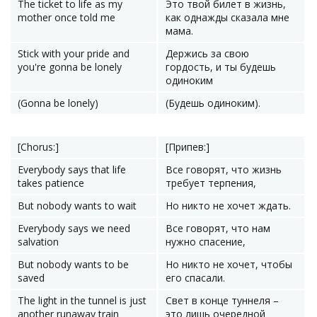
The ticket to life as my
Это твой билет в жизнь,
mother once told me
как однажды сказала мне
мама.
Stick with your pride and
Держись за свою
you're gonna be lonely
гордость, и ты будешь
одиноким
(Gonna be lonely)
(Будешь одиноким).
[Chorus:]
[Припев:]
Everybody says that life
Все говорят, что жизнь
takes patience
требует терпения,
But nobody wants to wait
Но никто не хочет ждать.
Everybody says we need
Все говорят, что нам
salvation
нужно спасение,
But nobody wants to be
Но никто не хочет, чтобы
saved
его спасали.
The light in the tunnel is just
Свет в конце туннеля –
another runaway train
это лишь очередной