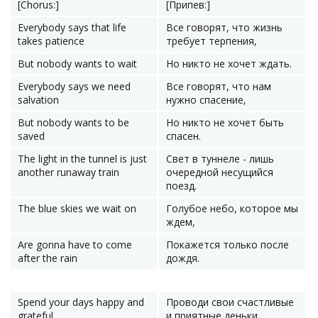
[Chorus:]
[Припев:]
Everybody says that life
Все говорят, что жизнь
takes patience
требует терпения,
But nobody wants to wait
Но никто не хочет ждать.
Everybody says we need
Все говорят, что нам
salvation
нужно спасение,
But nobody wants to be
Но никто не хочет быть
saved
спасен.
The light in the tunnel is just
Свет в туннеле - лишь
another runaway train
очередной несущийся
поезд.
The blue skies we wait on
Голубое небо, которое мы
ждем,
Are gonna have to come
Покажется только после
after the rain
дождя.
Spend your days happy and
Проводи свои счастливые
grateful
и приятные деньки,