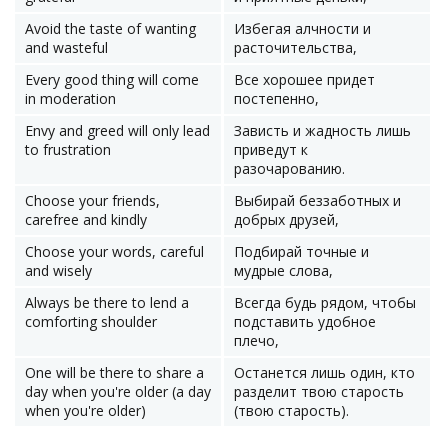
Avoid the taste of wanting
Избегая алчности и
and wasteful
расточительства,
Every good thing will come
Все хорошее придет
in moderation
постепенно,
Envy and greed will only lead
Зависть и жадность лишь
to frustration
приведут к
разочарованию.
Choose your friends,
Выбирай беззаботных и
carefree and kindly
добрых друзей,
Choose your words, careful
Подбирай точные и
and wisely
мудрые слова,
Always be there to lend a
Всегда будь рядом, чтобы
comforting shoulder
подставить удобное
плечо,
One will be there to share a
Останется лишь один, кто
day when you're older (a day
разделит твою старость
when you're older)
(твою старость).