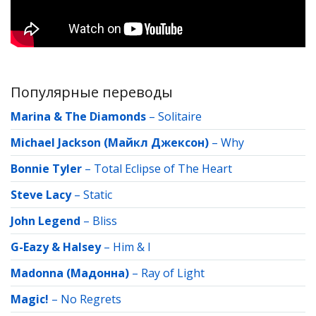
Популярные переводы
Marina & The Diamonds
–
Solitaire
Michael Jackson (Майкл Джексон)
–
Why
Bonnie Tyler
–
Total Eclipse of The Heart
Steve Lacy
–
Static
John Legend
–
Bliss
G-Eazy & Halsey
–
Him & I
Madonna (Мадонна)
–
Ray of Light
Magic!
–
No Regrets