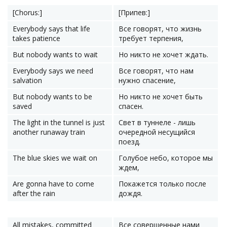
[Chorus:]
[Припев:]
Everybody says that life
Все говорят, что жизнь
takes patience
требует терпения,
But nobody wants to wait
Но никто не хочет ждать.
Everybody says we need
Все говорят, что нам
salvation
нужно спасение,
But nobody wants to be
Но никто не хочет быть
saved
спасен.
The light in the tunnel is just
Свет в туннеле - лишь
another runaway train
очередной несущийся
поезд.
The blue skies we wait on
Голубое небо, которое мы
ждем,
Are gonna have to come
Покажется только после
after the rain
дождя.
All mistakes, committed
Все совершенные нами