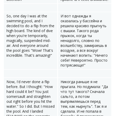
So, one day I was at the
И вот однажды я
swimming pool, and I
оказалась у бассейна и
decided to do a flip from the
решила красиво прыгнуть
high board. The kind of dive
с вышки. Такого рода
when you're temporarily,
прыжок, когда ты
magically, suspended mid-
ненадолго, словно по
air. And everyone around
волшебству, замираешь в
the pool goes "Wow! That's
воздухе, а все вокруг
incredible. That's amazing!"
начинают вопить: "Ничего
себе! Невероятно. Просто
потрясающе!"
Now, I'd never done a flip
Никогда раньше я не
before. But I thought: "How
прыгала. Но подумала: "Да
hard could it be? You just
что тут такого? Сначала
somersault and straighten
сальто, а потом
out right before you hit the
выпрямляешься перед
water." So I did. But I missed
тем, как нырнуть". Так я и
the pool. And I landed
сделала. И не попала в