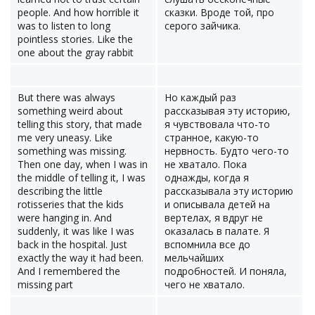
people. And how horrible it
сказки. Вроде той, про
was to listen to long
серого зайчика.
pointless stories. Like the
one about the gray rabbit
But there was always
Но каждый раз
something weird about
рассказывая эту историю,
telling this story, that made
я чувствовала что-то
me very uneasy. Like
странное, какую-то
something was missing.
нервность. Будто чего-то
Then one day, when I was in
не хватало. Пока
the middle of telling it, I was
однажды, когда я
describing the little
рассказывала эту историю
rotisseries that the kids
и описывала детей на
were hanging in. And
вертелах, я вдруг не
suddenly, it was like I was
оказалась в палате. Я
back in the hospital. Just
вспомнила все до
exactly the way it had been.
мельчайших
And I remembered the
подробностей. И поняла,
missing part
чего не хватало.