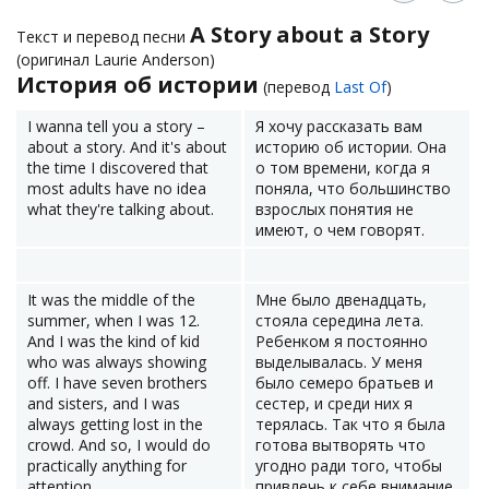
A Story about a Story
Текст и перевод песни
(оригинал Laurie Anderson)
История об истории
(перевод
Last Of
)
I wanna tell you a story –
Я хочу рассказать вам
about a story. And it's about
историю об истории. Она
the time I discovered that
о том времени, когда я
most adults have no idea
поняла, что большинство
what they're talking about.
взрослых понятия не
имеют, о чем говорят.
It was the middle of the
Мне было двенадцать,
summer, when I was 12.
стояла середина лета.
And I was the kind of kid
Ребенком я постоянно
who was always showing
выделывалась. У меня
off. I have seven brothers
было семеро братьев и
and sisters, and I was
сестер, и среди них я
always getting lost in the
терялась. Так что я была
crowd. And so, I would do
готова вытворять что
practically anything for
угодно ради того, чтобы
attention
привлечь к себе внимание.