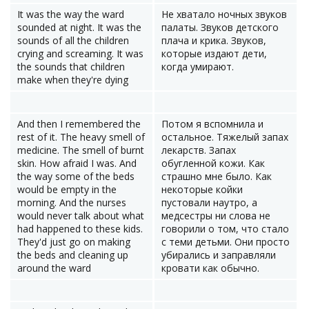
It was the way the ward
Не хватало ночных звуков
sounded at night. It was the
палаты. Звуков детского
sounds of all the children
плача и крика. Звуков,
crying and screaming. It was
которые издают дети,
the sounds that children
когда умирают.
make when they're dying
And then I remembered the
Потом я вспомнила и
rest of it. The heavy smell of
остальное. Тяжелый запах
medicine. The smell of burnt
лекарств. Запах
skin. How afraid I was. And
обугленной кожи. Как
the way some of the beds
страшно мне было. Как
would be empty in the
некоторые койки
morning. And the nurses
пустовали наутро, а
would never talk about what
медсестры ни слова не
had happened to these kids.
говорили о том, что стало
They'd just go on making
с теми детьми. Они просто
the beds and cleaning up
убирались и заправляли
around the ward
кровати как обычно.