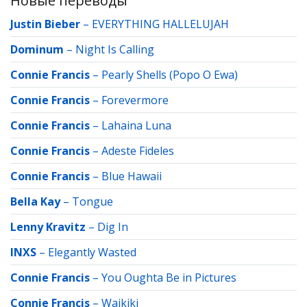
Новые переводы
Justin Bieber
–
EVERYTHING HALLELUJAH
Dominum
–
Night Is Calling
Connie Francis
–
Pearly Shells (Popo O Ewa)
Connie Francis
–
Forevermore
Connie Francis
–
Lahaina Luna
Connie Francis
–
Adeste Fideles
Connie Francis
–
Blue Hawaii
Bella Kay
–
Tongue
Lenny Kravitz
–
Dig In
INXS
–
Elegantly Wasted
Connie Francis
–
You Oughta Be in Pictures
Connie Francis
–
Waikiki