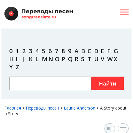
0
1
2
3
4
5
6
7
8
9
A
B
C
D
E
F
G
H
I
J
K
L
M
N
O
P
Q
R
S
T
U
V
W
X
Y
Z
Найти
Главная
>
Переводы песен
>
Laurie Anderson
>
A Story about
a Story