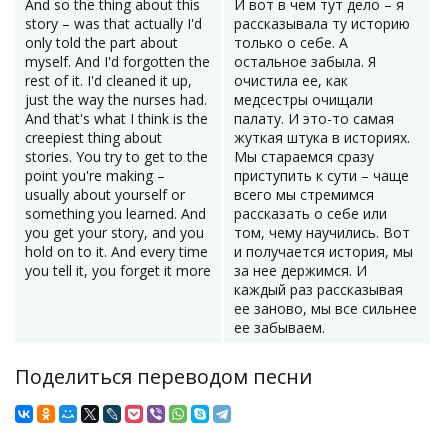
And so the thing about this
И вот в чем тут дело – я
story – was that actually I'd
рассказывала ту историю
only told the part about
только о себе. А
myself. And I'd forgotten the
остальное забыла. Я
rest of it. I'd cleaned it up,
очистила ее, как
just the way the nurses had.
медсестры очищали
And that's what I think is the
палату. И это-то самая
creepiest thing about
жуткая штука в историях.
stories. You try to get to the
Мы стараемся сразу
point you're making –
приступить к сути – чаще
usually about yourself or
всего мы стремимся
something you learned. And
рассказать о себе или
you get your story, and you
том, чему научились. Вот
hold on to it. And every time
и получается история, мы
you tell it, you forget it more
за нее держимся. И
каждый раз рассказывая
ее заново, мы все сильнее
ее забываем.
Поделиться переводом песни