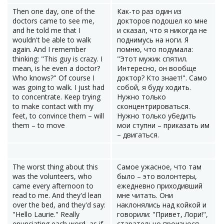
Then one day, one of the
Как-то раз один из
doctors came to see me,
докторов подошел ко мне
and he told me that I
и сказал, что я никогда не
wouldn't be able to walk
поднимусь на ноги. Я
again. And I remember
помню, что подумала:
thinking: "This guy is crazy. I
"Этот мужик спятил.
mean, is he even a doctor?
Интересно, он вообще
Who knows?" Of course I
доктор? Кто знает!". Само
was going to walk. I just had
собой, я буду ходить.
to concentrate. Keep trying
Нужно только
to make contact with my
сконцентрироваться.
feet, to convince them – will
Нужно только убедить
them – to move
мои ступни – приказать им
– двигаться.
The worst thing about this
Самое ужасное, что там
was the volunteers, who
было – это волонтеры,
came every afternoon to
ежедневно приходивший
read to me. And they'd lean
мне читать. Они
over the bed, and they'd say:
наклонялись над койкой и
"Hello Laurie." Really
говорили: "Привет, Лори!",
enunciating each word, as if
старательно произнося