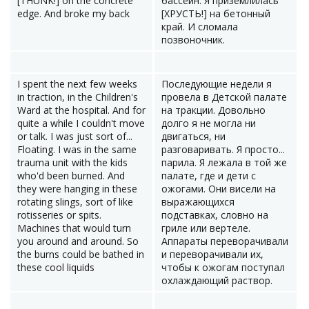
[THUNK!] on the concrete
бассейн. Я приземлилась
edge. And broke my back
[ХРУСТЬ!] на бетонный
край. И сломала
позвоночник.
I spent the next few weeks
Последующие недели я
in traction, in the Children's
провела в Детской палате
Ward at the hospital. And for
на тракции. Довольно
quite a while I couldn't move
долго я не могла ни
or talk. I was just sort of...
двигаться, ни
Floating. I was in the same
разговаривать. Я просто...
trauma unit with the kids
парила. Я лежала в той же
who'd been burned. And
палате, где и дети с
they were hanging in these
ожогами. Они висели на
rotating slings, sort of like
выражающихся
rotisseries or spits.
подставках, словно на
Machines that would turn
гриле или вертеле.
you around and around. So
Аппараты переворачивали
the burns could be bathed in
и переворачивали их,
these cool liquids
чтобы к ожогам поступал
охлаждающий раствор.