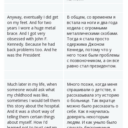
Anyway, eventually I did get
В общем, со временем я
on my feet. And for two
встала на ноги и два года
years I wore a huge metal
ходила с огромными
brace. And I got very
металлическими скобами.
obsessed with John F.
Тогда я стала просто
Kennedy. Because he had
одержима Джоном
back problems too. And he
Кеннеди, потому что у
was the President
него тоже были проблемы
с позвоночником, а он все
равно стал президентом.
Much later in my life, when
Много позже, когда меня
someone would ask what
спрашивали о детстве, я
my childhood was like,
рассказывала эту историю
sometimes I would tell them
о больнице. Так вкратце
this story about the hospital.
можно было рассказать о
And it was a short way of
себе. Как я научилась
telling them certain things
доверять некоторым
about myself. How I'd
людям. И как уныло было
learned not to trust certain
слушать бесконечные