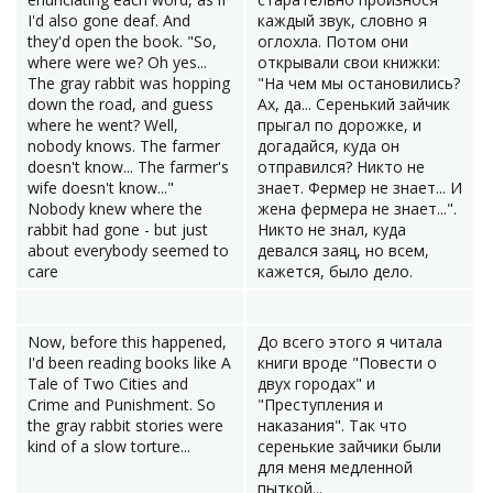
I'd also gone deaf. And
каждый звук, словно я
they'd open the book. "So,
оглохла. Потом они
where were we? Oh yes...
открывали свои книжки:
The gray rabbit was hopping
"На чем мы остановились?
down the road, and guess
Ах, да... Серенький зайчик
where he went? Well,
прыгал по дорожке, и
nobody knows. The farmer
догадайся, куда он
doesn't know... The farmer's
отправился? Никто не
wife doesn't know..."
знает. Фермер не знает... И
Nobody knew where the
жена фермера не знает...".
rabbit had gone - but just
Никто не знал, куда
about everybody seemed to
девался заяц, но всем,
care
кажется, было дело.
Now, before this happened,
До всего этого я читала
I'd been reading books like A
книги вроде "Повести о
Tale of Two Cities and
двух городах" и
Crime and Punishment. So
"Преступления и
the gray rabbit stories were
наказания". Так что
kind of a slow torture...
серенькие зайчики были
для меня медленной
пыткой...