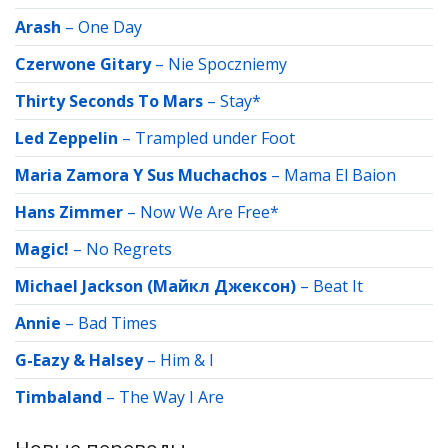
Arash
–
One Day
Czerwone Gitary
–
Nie Spoczniemy
Thirty Seconds To Mars
–
Stay*
Led Zeppelin
–
Trampled under Foot
Maria Zamora Y Sus Muchachos
–
Mama El Baion
Hans Zimmer
–
Now We Are Free*
Magic!
–
No Regrets
Michael Jackson (Майкл Джексон)
–
Beat It
Annie
–
Bad Times
G-Eazy & Halsey
–
Him & I
Timbaland
–
The Way I Are