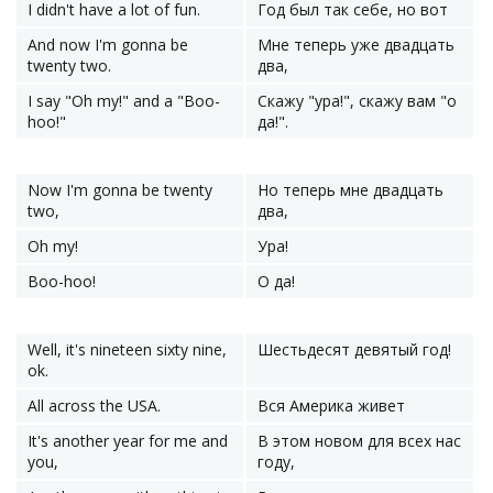
I didn't have a lot of fun.
Год был так себе, но вот
And now I'm gonna be
Мне теперь уже двадцать
twenty two.
два,
I say "Oh my!" and a "Boo-
Скажу "ура!", скажу вам "о
hoo!"
да!".
Now I'm gonna be twenty
Но теперь мне двадцать
two,
два,
Oh my!
Ура!
Boo-hoo!
О да!
Well, it's nineteen sixty nine,
Шестьдесят девятый год!
ok.
All across the USA.
Вся Америка живет
It's another year for me and
В этом новом для всех нас
you,
году,