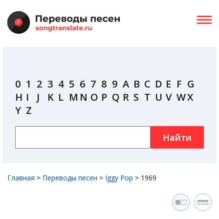
0
1
2
3
4
5
6
7
8
9
A
B
C
D
E
F
G
H
I
J
K
L
M
N
O
P
Q
R
S
T
U
V
W
X
Y
Z
Найти
Главная
>
Переводы песен
>
Iggy Pop
>
1969