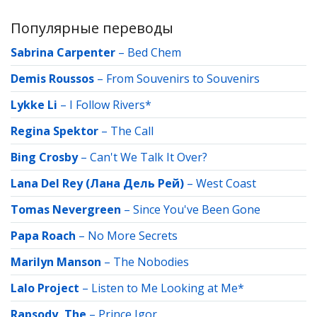
Популярные переводы
Sabrina Carpenter
–
Bed Chem
Demis Roussos
–
From Souvenirs to Souvenirs
Lykke Li
–
I Follow Rivers*
Regina Spektor
–
The Call
Bing Crosby
–
Can't We Talk It Over?
Lana Del Rey (Лана Дель Рей)
–
West Coast
Tomas Nevergreen
–
Since You've Been Gone
Papa Roach
–
No More Secrets
Marilyn Manson
–
The Nobodies
Lalo Project
–
Listen to Me Looking at Me*
Rapsody, The
–
Prince Igor