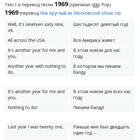
1969
Текст и перевод песни
(оригинал Iggy Pop)
1969
(перевод
Лев Круглый из Московской области
)
Well, it's nineteen sixty nine,
Шестьдесят девятый год!
ok.
All across the USA.
Вся Америка живет
It's another year for me and
В этом новом для нас
you,
году,
Another year with nothing to
В котором мы пинаем
do.
балду.
It's another year for me and
В этом новом для всех нас
you,
году
Nothing to do!
Пинаем балду!
Last year I was twenty one,
Раньше мне был двадцать
один год –