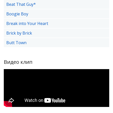
Beat That Guy*
Boogie Boy
Break into Your Heart
Brick by Brick
Butt Town
Видео клип