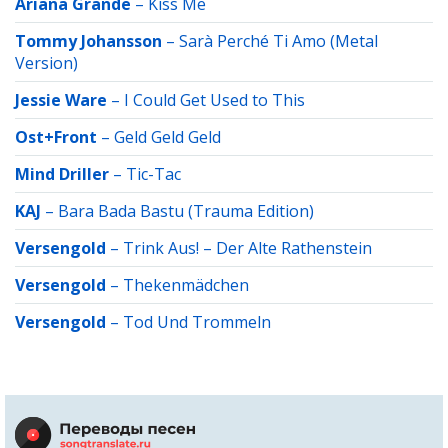
Ariana Grande
–
Kiss Me
Tommy Johansson
–
Sarà Perché Ti Amo (Metal
Version)
Jessie Ware
–
I Could Get Used to This
Ost+Front
–
Geld Geld Geld
Mind Driller
–
Tic-Tac
KAJ
–
Bara Bada Bastu (Trauma Edition)
Versengold
–
Trink Aus! – Der Alte Rathenstein
Versengold
–
Thekenmädchen
Versengold
–
Tod Und Trommeln