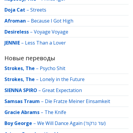
Doja Cat
–
Streets
Afroman
–
Because I Got High
Desireless
–
Voyage Voyage
JENNIE
–
Less Than a Lover
Новые переводы
Strokes, The
–
Psycho Shit
Strokes, The
–
Lonely in the Future
SIENNA SPIRO
–
Great Expectation
Samsas Traum
–
Die Fratze Meiner Einsamkeit
Gracie Abrams
–
The Knife
Boy George
–
We Will Dance Again (עוד נרקוד)