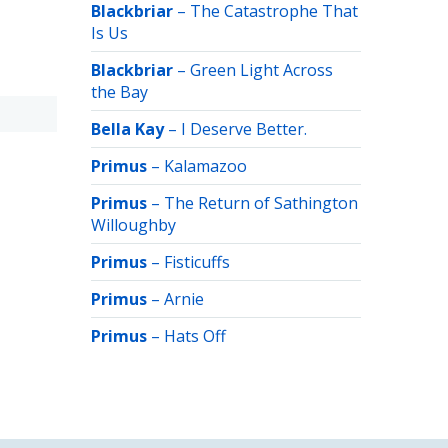
Blackbriar
–
The Catastrophe That
Is Us
Blackbriar
–
Green Light Across
the Bay
Bella Kay
–
I Deserve Better.
Primus
–
Kalamazoo
Primus
–
The Return of Sathington
Willoughby
Primus
–
Fisticuffs
Primus
–
Arnie
Primus
–
Hats Off