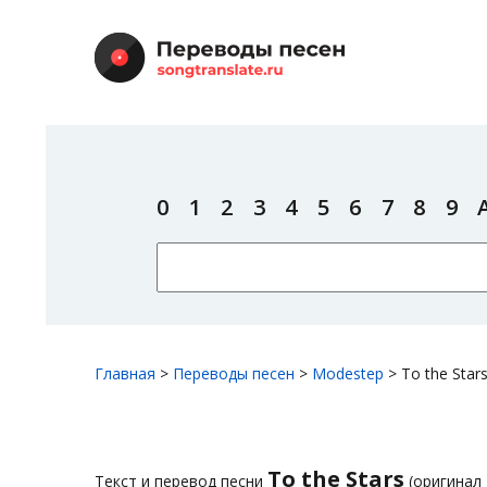
0
1
2
3
4
5
6
7
8
9
Главная
>
Переводы песен
>
Modestep
>
To the Star
To the Stars
Текст и перевод песни
(оригинал