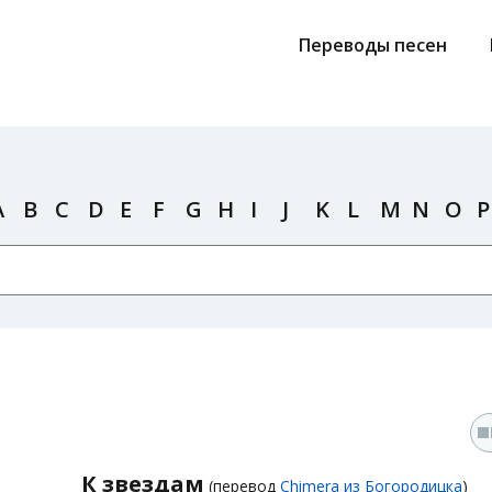
Переводы песен
A
B
C
D
E
F
G
H
I
J
K
L
M
N
O
P
s
К звездам
(перевод
Chimera из Богородицка
)