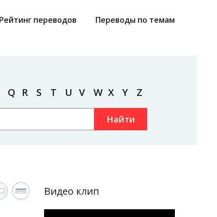
Рейтинг переводов
Переводы по темам
Q
R
S
T
U
V
W
X
Y
Z
Найти
Видео клип