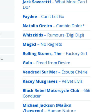
Jack Savoretti
–
What More Can I
Do?
Faydee
–
Can't Let Go
Natalia Oreiro
–
Cambio Dolor*
,
Whizzkids
–
Rumours (Digi Digi)
Magic!
–
No Regrets
Rolling Stones, The
–
Factory Girl
..
Gala
–
Freed from Desire
Vendredi Sur Mer
–
Écoute Chérie
Kacey Musgraves
–
Velvet Elvis
Black Rebel Motorcycle Club
–
666
Conducer
Michael Jackson (Майкл
Джексон)
–
Human Nature