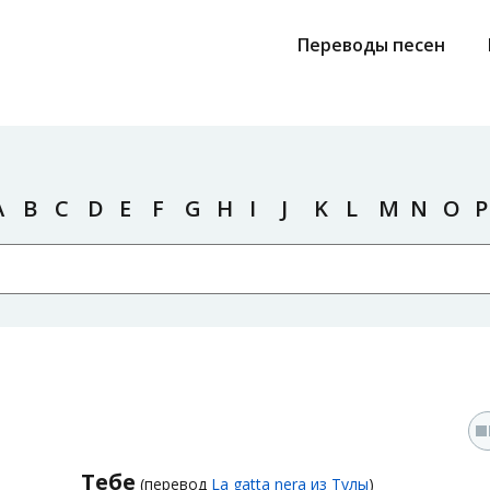
Переводы песен
A
B
C
D
E
F
G
H
I
J
K
L
M
N
O
P
Тебе
(перевод
La gatta nera из Тулы
)