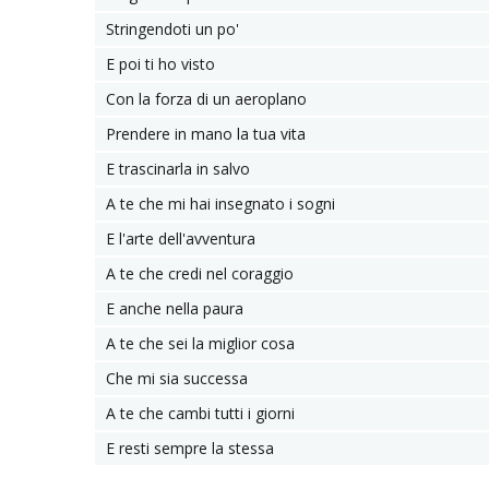
Stringendoti un po'
E poi ti ho visto
Con la forza di un aeroplano
Prendere in mano la tua vita
E trascinarla in salvo
A te che mi hai insegnato i sogni
E l'arte dell'avventura
A te che credi nel coraggio
E anche nella paura
A te che sei la miglior cosa
Che mi sia successa
A te che cambi tutti i giorni
E resti sempre la stessa