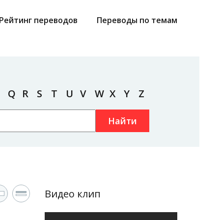
Рейтинг переводов
Переводы по темам
Q
R
S
T
U
V
W
X
Y
Z
Найти
Видео клип