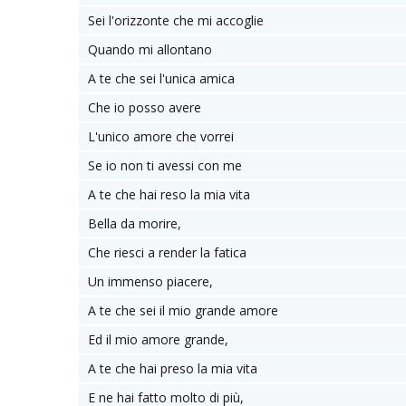
Sei l'orizzonte che mi accoglie
Quando mi allontano
A te che sei l'unica amica
Che io posso avere
L'unico amore che vorrei
Se io non ti avessi con me
A te che hai reso la mia vita
Bella da morire,
Che riesci a render la fatica
Un immenso piacere,
A te che sei il mio grande amore
Ed il mio amore grande,
A te che hai preso la mia vita
E ne hai fatto molto di più,