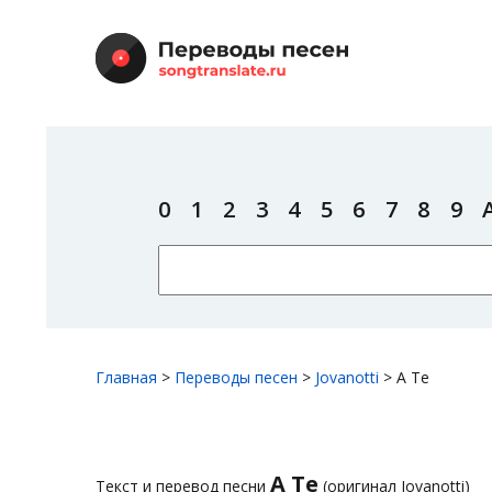
0
1
2
3
4
5
6
7
8
9
Главная
>
Переводы песен
>
Jovanotti
>
A Te
A Te
Текст и перевод песни
(оригинал Jovanotti)