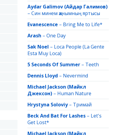
Aydar Galimov (Айдар Галимов)
–
Син минем җанымның яртысы
Evanescence
–
Bring Me to Life*
Arash
–
One Day
Sak Noel
–
Loca People (La Gente
Esta Muy Loca)
5 Seconds Of Summer
–
Teeth
Dennis Lloyd
–
Nevermind
Michael Jackson (Майкл
Джексон)
–
Human Nature
Hrystyna Soloviy
–
Тримай
Beck And Bat For Lashes
–
Let's
Get Lost*
Michael Jackson (Майкл