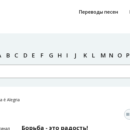
Переводы песен
A
B
C
D
E
F
G
H
I
J
K
L
M
N
O
P
a é Alegria
Борьба - это радость!
гинал