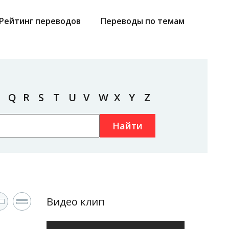
Рейтинг переводов
Переводы по темам
Q
R
S
T
U
V
W
X
Y
Z
Найти
Видео клип