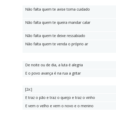
Não falta quem te avise toma cuidado
Não falta quem te queira mandar calar
Não falta quem te deixe ressabiado
Não falta quem te venda o próprio ar
De noite ou de dia, a luta é alegria
E o povo avança é na rua a gritar
[2x:]
E traz o pão e traz o queijo e traz o vinho
E vem o velho e vem o novo e o menino