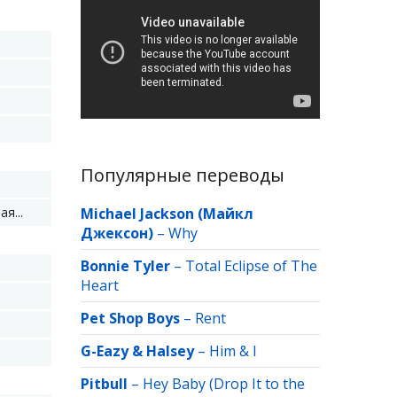
Популярные переводы
я...
Michael Jackson (Майкл
Джексон)
–
Why
Bonnie Tyler
–
Total Eclipse of The
Heart
Pet Shop Boys
–
Rent
G-Eazy & Halsey
–
Him & I
Pitbull
–
Hey Baby (Drop It to the