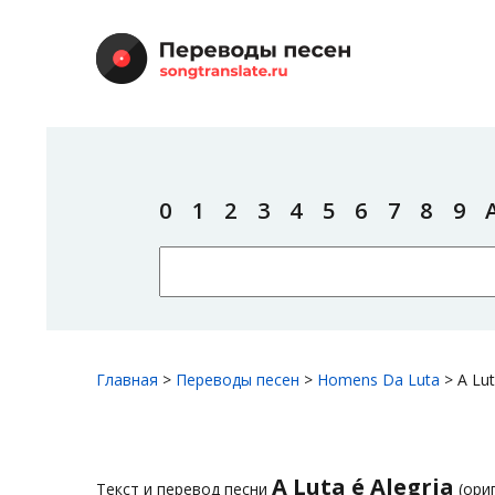
0
1
2
3
4
5
6
7
8
9
Главная
>
Переводы песен
>
Homens Da Luta
>
A Lut
A Luta é Alegria
Текст и перевод песни
(ори