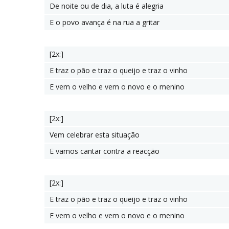
De noite ou de dia, a luta é alegria
E o povo avança é na rua a gritar
[2x:]
E traz o pão e traz o queijo e traz o vinho
E vem o velho e vem o novo e o menino
[2x:]
Vem celebrar esta situação
E vamos cantar contra a reacção
[2x:]
E traz o pão e traz o queijo e traz o vinho
E vem o velho e vem o novo e o menino