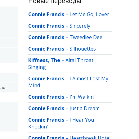
Новые переводы
Connie Francis
–
Let Me Go, Lover
Connie Francis
–
Sincerely
Connie Francis
–
Tweedlee Dee
Connie Francis
–
Silhouettes
Kiffness, The
–
Altai Throat
Singing
Connie Francis
–
I Almost Lost My
Mind
я...
Connie Francis
–
I'm Walkin'
Connie Francis
–
Just a Dream
Connie Francis
–
I Hear You
Knockin'
Connie Francis
–
Heartbreak Hotel