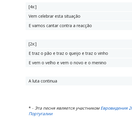
[4x:]
Vem celebrar esta situação
E vamos cantar contra a reacção
[2x:]
E traz o pão e traz o queijo e traz o vinho
E vem o velho e vem o novo e o menino
A luta continua
* -
Эта песня является участником
Евровидения 2
Португалии