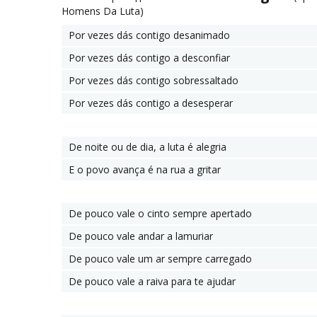
Homens Da Luta)
Por vezes dás contigo desanimado
Por vezes dás contigo a desconfiar
Por vezes dás contigo sobressaltado
Por vezes dás contigo a desesperar
De noite ou de dia, a luta é alegria
E o povo avança é na rua a gritar
De pouco vale o cinto sempre apertado
De pouco vale andar a lamuriar
De pouco vale um ar sempre carregado
De pouco vale a raiva para te ajudar