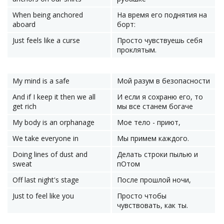
When being anchored
На время его поднятия на
aboard
борт:
Just feels like a curse
Просто чувствуешь себя
проклятым.
My mind is a safe
Мой разум в безопасности
And if I keep it then we all
И если я сохраню его, то
get rich
мы все станем богаче
My body is an orphanage
Мое тело - приют,
We take everyone in
Мы примем каждого.
Doing lines of dust and
Делать строки пылью и
sweat
пОтом
Off last night's stage
После прошлой ночи,
Just to feel like you
Просто чтобы
чувствовать, как ты.