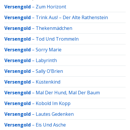
Versengold
–
Zum Horizont
Versengold
–
Trink Aus! – Der Alte Rathenstein
Versengold
–
Thekenmädchen
Versengold
–
Tod Und Trommeln
Versengold
–
Sorry Marie
Versengold
–
Labyrinth
Versengold
–
Sally O’Brien
Versengold
–
Küstenkind
Versengold
–
Mal Der Hund, Mal Der Baum
Versengold
–
Kobold Im Kopp
Versengold
–
Lautes Gedenken
Versengold
–
Eis Und Asche