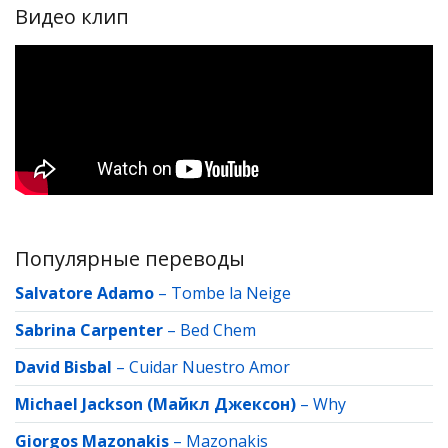
Видео клип
Популярные переводы
Salvatore Adamo
–
Tombe la Neige
Sabrina Carpenter
–
Bed Chem
David Bisbal
–
Cuidar Nuestro Amor
Michael Jackson (Майкл Джексон)
–
Why
Giorgos Mazonakis
–
Mazonakis