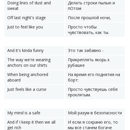
Doing lines of dust and
Делать строки пылью и
sweat
пОтом
Off last night's stage
После прошлой ночи,
Just to feel like you
Просто чтобы
чувствовать, как ты.
And it's kinda funny
Это так забавно -
The way we're wearing
Прикреплять якорь к
anchors on our shirts
рубашке
When being anchored
На время его поднятия на
aboard
борт:
Just feels like a curse
Просто чувствуешь себя
проклятым.
My mind is a safe
Мой разум в безопасности
And if I keep it then we all
И если я сохраню его, то
get rich
мы все станем богаче