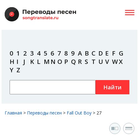
0
1
2
3
4
5
6
7
8
9
A
B
C
D
E
F
G
H
I
J
K
L
M
N
O
P
Q
R
S
T
U
V
W
X
Y
Z
Найти
Главная
>
Переводы песен
>
Fall Out Boy
>
27