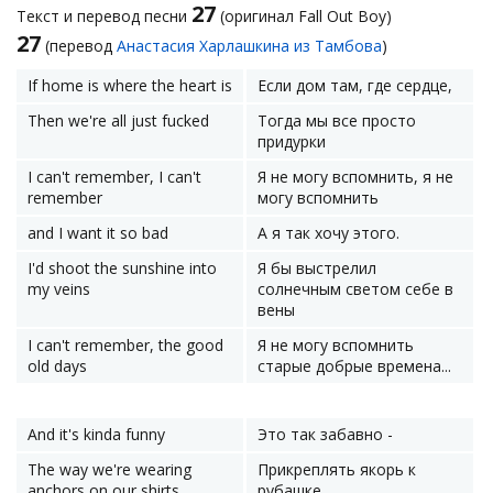
27
Текст и перевод песни
(оригинал Fall Out Boy)
27
(перевод
Анастасия Харлашкина из Тамбова
)
If home is where the heart is
Если дом там, где сердце,
Then we're all just fucked
Тогда мы все просто
придурки
I can't remember, I can't
Я не могу вспомнить, я не
remember
могу вспомнить
and I want it so bad
А я так хочу этого.
I'd shoot the sunshine into
Я бы выстрелил
my veins
солнечным светом себе в
вены
I can't remember, the good
Я не могу вспомнить
old days
старые добрые времена...
And it's kinda funny
Это так забавно -
The way we're wearing
Прикреплять якорь к
anchors on our shirts
рубашке