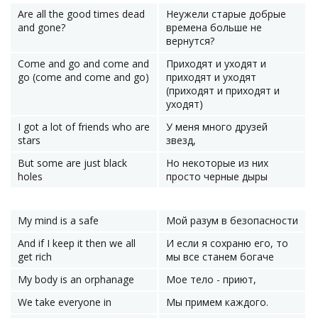
Are all the good times dead
Неужели старые добрые
and gone?
времена больше не
вернутся?
Come and go and come and
Приходят и уходят и
go (come and come and go)
приходят и уходят
(приходят и приходят и
уходят)
I got a lot of friends who are
У меня много друзей
stars
звезд,
But some are just black
Но некоторые из них
holes
просто черные дыры
My mind is a safe
Мой разум в безопасности
And if I keep it then we all
И если я сохраню его, то
get rich
мы все станем богаче
My body is an orphanage
Мое тело - приют,
We take everyone in
Мы примем каждого.