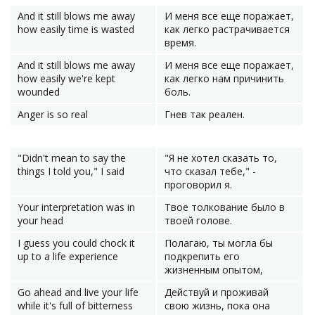
And it still blows me away
И меня все еще поражает,
how easily time is wasted
как легко растрачивается
время.
And it still blows me away
И меня все еще поражает,
how easily we're kept
как легко нам причинить
wounded
боль.
Anger is so real
Гнев так реален.
"Didn't mean to say the
"Я не хотел сказать то,
things I told you," I said
что сказал тебе," -
проговорил я.
Your interpretation was in
Твое толкование было в
your head
твоей голове.
I guess you could chock it
Полагаю, ты могла бы
up to a life experience
подкрепить его
жизненным опытом,
Go ahead and live your life
Действуй и проживай
while it's full of bitterness
свою жизнь, пока она