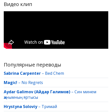
Видео клип
Популярные переводы
Sabrina Carpenter
–
Bed Chem
Magic!
–
No Regrets
Aydar Galimov (Айдар Галимов)
–
Син минем
җанымның яртысы
Hrystyna Soloviy
–
Тримай