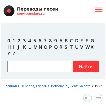
0
1
2
3
4
5
6
7
8
9
A
B
C
D
E
F
G
H
I
J
K
L
M
N
O
P
Q
R
S
T
U
V
W
X
Y
Z
Найти
Главная
>
Переводы песен
>
Bethany Joy Lenz Galeotti
>
1972