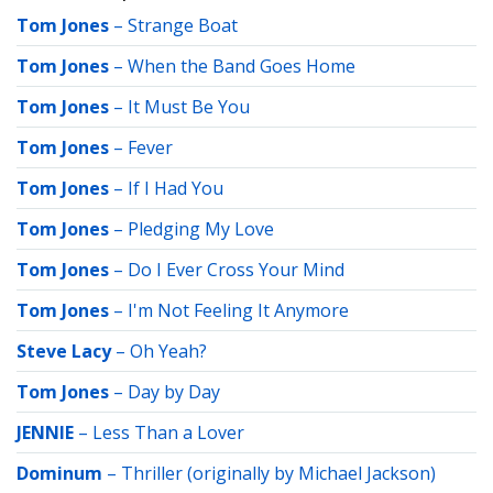
Tom Jones
–
Strange Boat
Tom Jones
–
When the Band Goes Home
Tom Jones
–
It Must Be You
Tom Jones
–
Fever
Tom Jones
–
If I Had You
Tom Jones
–
Pledging My Love
Tom Jones
–
Do I Ever Cross Your Mind
Tom Jones
–
I'm Not Feeling It Anymore
Steve Lacy
–
Oh Yeah?
Tom Jones
–
Day by Day
JENNIE
–
Less Than a Lover
Dominum
–
Thriller (originally by Michael Jackson)