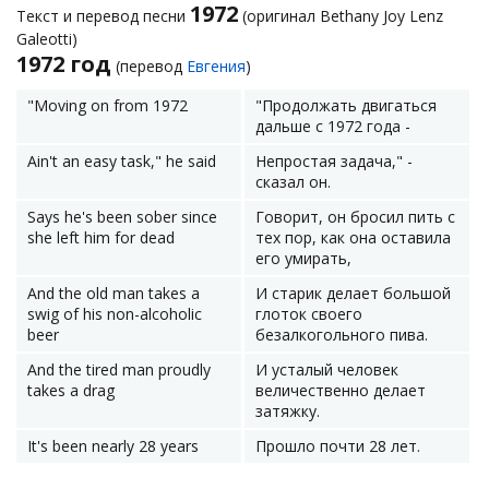
1972
Текст и перевод песни
(оригинал Bethany Joy Lenz
Galeotti)
1972 год
(перевод
Евгения
)
"Moving on from 1972
"Продолжать двигаться
дальше с 1972 года -
Ain't an easy task," he said
Непростая задача," -
сказал он.
Says he's been sober since
Говорит, он бросил пить с
she left him for dead
тех пор, как она оставила
его умирать,
And the old man takes a
И старик делает большой
swig of his non-alcoholic
глоток своего
beer
безалкогольного пива.
And the tired man proudly
И усталый человек
takes a drag
величественно делает
затяжку.
It's been nearly 28 years
Прошло почти 28 лет.