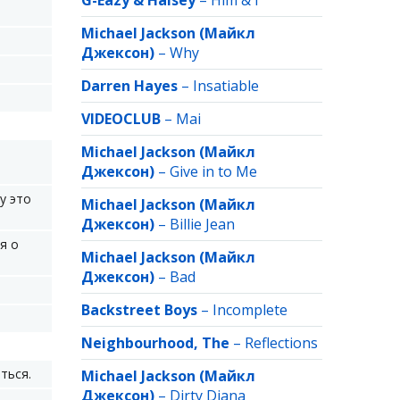
G-Eazy & Halsey
–
Him & I
Michael Jackson (Майкл
Джексон)
–
Why
Darren Hayes
–
Insatiable
VIDEOCLUB
–
Mai
Michael Jackson (Майкл
Джексон)
–
Give in to Me
у это
Michael Jackson (Майкл
Джексон)
–
Billie Jean
я о
Michael Jackson (Майкл
Джексон)
–
Bad
Backstreet Boys
–
Incomplete
Neighbourhood, The
–
Reflections
ться.
Michael Jackson (Майкл
Джексон)
–
Dirty Diana