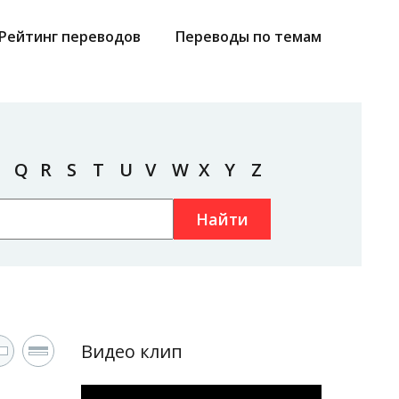
Рейтинг переводов
Переводы по темам
Q
R
S
T
U
V
W
X
Y
Z
Найти
Видео клип