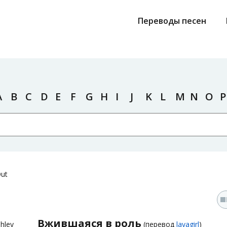
Переводы песен
A
B
C
D
E
F
G
H
I
J
K
L
M
N
O
P
Out
Вжившаяся в роль
hley
(перевод
lavagirl
)