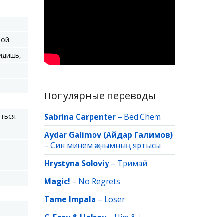
ой.
видишь,
Популярные переводы
ться.
Sabrina Carpenter
–
Bed Chem
Aydar Galimov (Айдар Галимов)
–
Син минем җанымның яртысы
Hrystyna Soloviy
–
Тримай
Magic!
–
No Regrets
Tame Impala
–
Loser