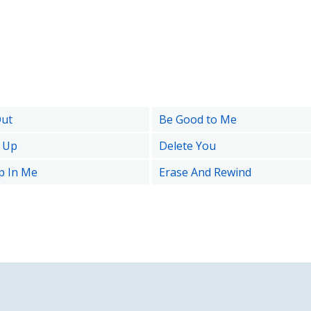
Out
Be Good to Me
t Up
Delete You
p In Me
Erase And Rewind