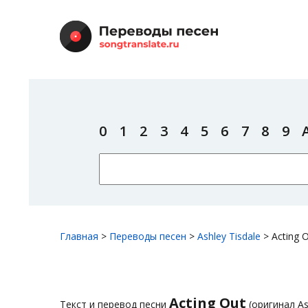
0
1
2
3
4
5
6
7
8
9
Главная
>
Переводы песен
>
Ashley Tisdale
>
Acting 
Acting Out
Текст и перевод песни
(оригинал As