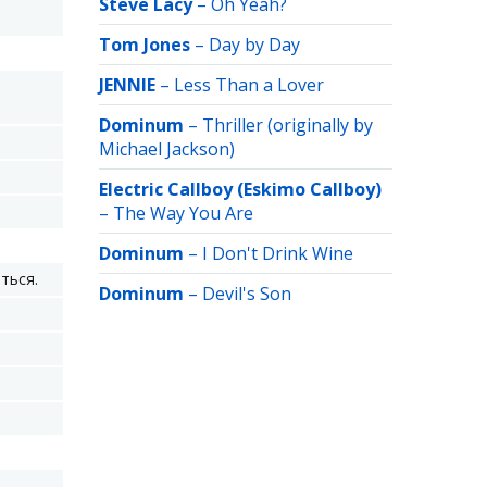
Steve Lacy
–
Oh Yeah?
Tom Jones
–
Day by Day
JENNIE
–
Less Than a Lover
Dominum
–
Thriller (originally by
Michael Jackson)
Electric Callboy (Eskimo Callboy)
–
The Way You Are
Dominum
–
I Don't Drink Wine
ться.
Dominum
–
Devil's Son