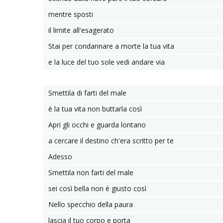
mentre sposti
il limite all'esagerato
Stai per condannare a morte la tua vita
e la luce del tuo sole vedi andare via
Smettila di farti del male
è la tua vita non buttarla così
Apri gli occhi e guarda lontano
a cercare il destino ch'era scritto per te
Adesso
Smettila non farti del male
sei così bella non è giusto così
Nello specchio della paura
lascia il tuo corpo e porta