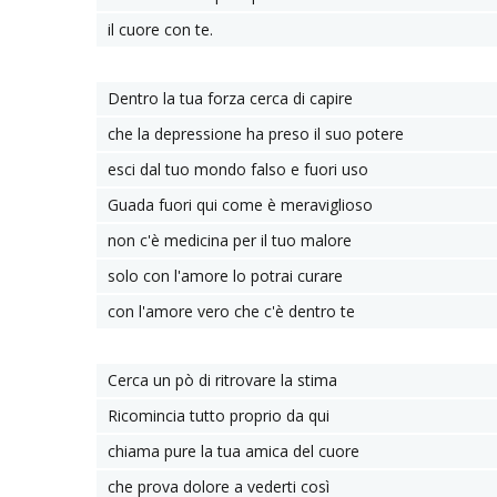
il cuore con te.
Dentro la tua forza cerca di capire
che la depressione ha preso il suo potere
esci dal tuo mondo falso e fuori uso
Guada fuori qui come è meraviglioso
non c'è medicina per il tuo malore
solo con l'amore lo potrai curare
con l'amore vero che c'è dentro te
Cerca un pò di ritrovare la stima
Ricomincia tutto proprio da qui
chiama pure la tua amica del cuore
che prova dolore a vederti così