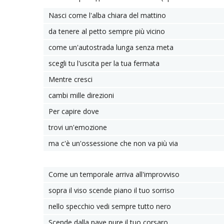
Nasci come l'alba chiara del mattino
da tenere al petto sempre più vicino
come un'autostrada lunga senza meta
scegli tu l'uscita per la tua fermata
Mentre cresci
cambi mille direzioni
Per capire dove
trovi un'emozione
ma c'è un'ossessione che non va più via
Come un temporale arriva all'improvviso
sopra il viso scende piano il tuo sorriso
nello specchio vedi sempre tutto nero
Scende dalla nave pure il tuo corsaro