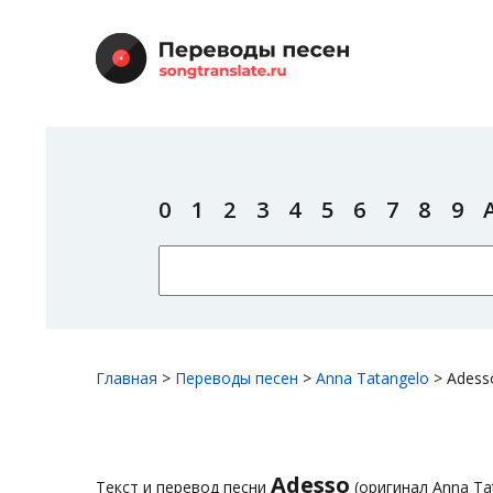
0
1
2
3
4
5
6
7
8
9
Главная
>
Переводы песен
>
Anna Tatangelo
>
Adess
Adesso
Текст и перевод песни
(оригинал Anna Ta