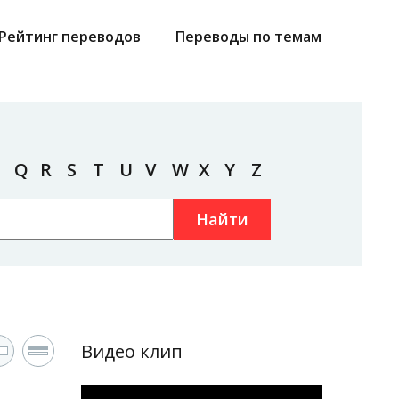
Рейтинг переводов
Переводы по темам
Q
R
S
T
U
V
W
X
Y
Z
Найти
Видео клип