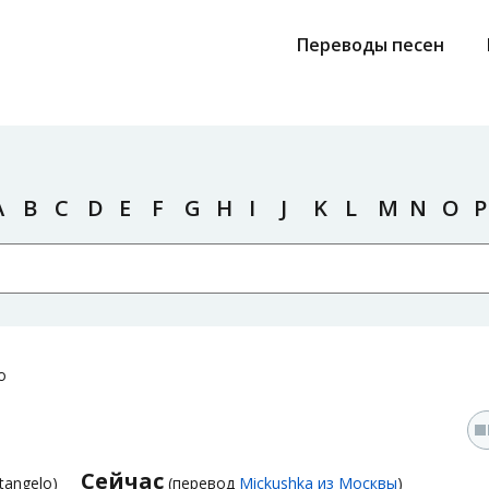
Переводы песен
A
B
C
D
E
F
G
H
I
J
K
L
M
N
O
P
o
Сейчас
tangelo)
(перевод
Mickushka из Москвы
)