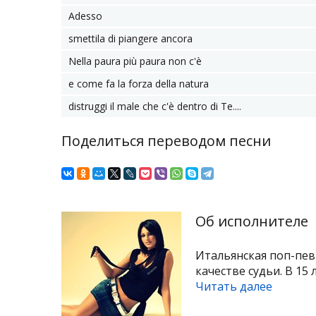
Adesso
smettila di piangere ancora
Nella paura più paura non c'è
e come fa la forza della natura
distruggi il male che c'è dentro di Te....
Поделиться переводом песни
Об исполнителе
Итальянская поп-пев
качестве судьи. В 15
Читать далее