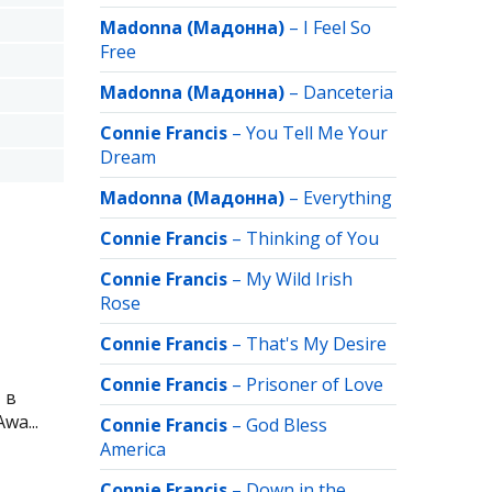
Madonna (Мадонна)
–
I Feel So
Free
Madonna (Мадонна)
–
Danceteria
Connie Francis
–
You Tell Me Your
Dream
Madonna (Мадонна)
–
Everything
Connie Francis
–
Thinking of You
Connie Francis
–
My Wild Irish
Rose
Connie Francis
–
That's My Desire
Connie Francis
–
Prisoner of Love
 в
wa...
Connie Francis
–
God Bless
America
Connie Francis
–
Down in the