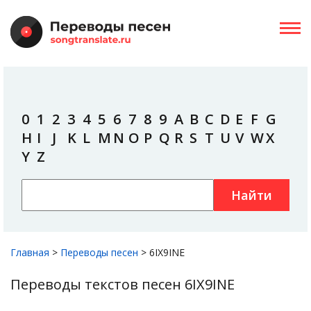
0
1
2
3
4
5
6
7
8
9
A
B
C
D
E
F
G
H
I
J
K
L
M
N
O
P
Q
R
S
T
U
V
W
X
Y
Z
Найти
Главная
>
Переводы песен
>
6IX9INE
Переводы текстов песен 6IX9INE