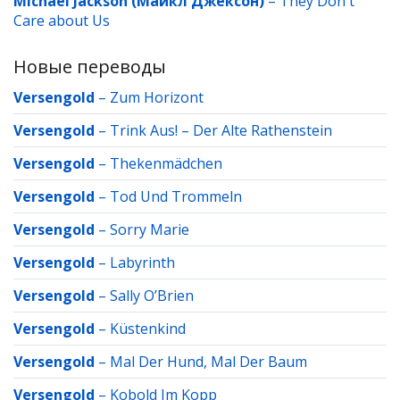
Michael Jackson (Майкл Джексон)
–
They Don't
Care about Us
Новые переводы
Versengold
–
Zum Horizont
Versengold
–
Trink Aus! – Der Alte Rathenstein
Versengold
–
Thekenmädchen
Versengold
–
Tod Und Trommeln
Versengold
–
Sorry Marie
Versengold
–
Labyrinth
Versengold
–
Sally O’Brien
Versengold
–
Küstenkind
Versengold
–
Mal Der Hund, Mal Der Baum
Versengold
–
Kobold Im Kopp