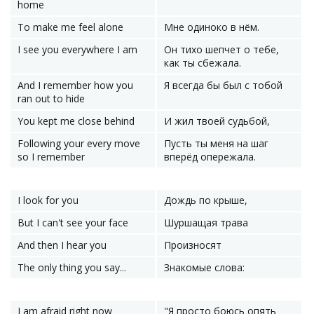
home
To make me feel alone
Мне одиноко в нём.
I see you everywhere I am
Он тихо шепчет о тебе,
как ты сбежала.
And I remember how you
Я всегда бы был с тобой
ran out to hide
You kept me close behind
И жил твоей судьбой,
Following your every move
Пусть ты меня на шаг
so I remember
вперёд опережала.
I look for you
Дождь по крыше,
But I can't see your face
Шуршащая трава
And then I hear you
Произносят
The only thing you say...
Знакомые слова:
I am afraid right now
"Я просто боюсь опять