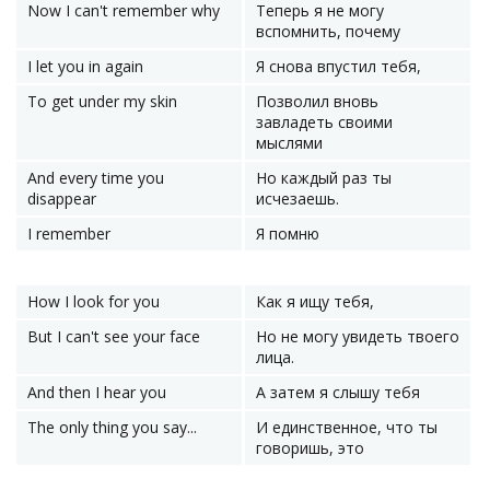
Now I can't remember why
Теперь я не могу
вспомнить, почему
I let you in again
Я снова впустил тебя,
To get under my skin
Позволил вновь
завладеть своими
мыслями
And every time you
Но каждый раз ты
disappear
исчезаешь.
I remember
Я помню
How I look for you
Как я ищу тебя,
But I can't see your face
Но не могу увидеть твоего
лица.
And then I hear you
А затем я слышу тебя
The only thing you say...
И единственное, что ты
говоришь, это