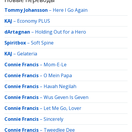
Tommy Johansson
–
Here I Go Again
KAJ
–
Economy PLUS
dArtagnan
–
Holding Out for a Hero
Spiritbox
–
Soft Spine
KAJ
–
Gelateria
Connie Francis
–
Mom-E-Le
Connie Francis
–
O Mein Papa
Connie Francis
–
Havah Negilah
Connie Francis
–
Wus Geven Is Geven
Connie Francis
–
Let Me Go, Lover
Connie Francis
–
Sincerely
Connie Francis
–
Tweedlee Dee