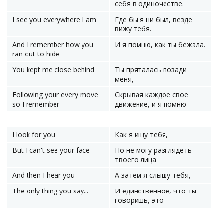
себя в одиночестве.
I see you everywhere I am
Где бы я ни был, везде
вижу тебя.
And I remember how you
И я помню, как ты бежала.
ran out to hide
You kept me close behind
Ты пряталась позади
меня,
Following your every move
Скрывая каждое свое
so I remember
движение, и я помню
I look for you
Как я ищу тебя,
But I can't see your face
Но не могу разглядеть
твоего лица
And then I hear you
А затем я слышу тебя,
The only thing you say...
И единственное, что ты
говоришь, это