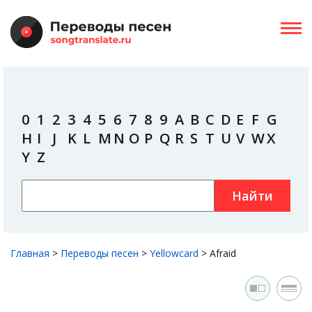
0
1
2
3
4
5
6
7
8
9
A
B
C
D
E
F
G
H
I
J
K
L
M
N
O
P
Q
R
S
T
U
V
W
X
Y
Z
Найти
Главная
>
Переводы песен
>
Yellowcard
>
Afraid