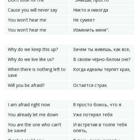
Cause you will never say
Никто и никогда
You won't hear me
Не сумеет
You won't hear me
Изменить меня".
Why do we keep this up?
Зачем ты живёшь, как все,
Why do we live like us?
В своём чёрно-белом сне?
When there is nothing left to
Когда идеалы терпят крах,
save
Will you be afraid?
Остаётся страх.
I am afraid right now
Я просто боюсь, что я
You already let me down
Уже потерял тебя
You are the one who can't
И встретив в толпе тебя
be saved
опять,