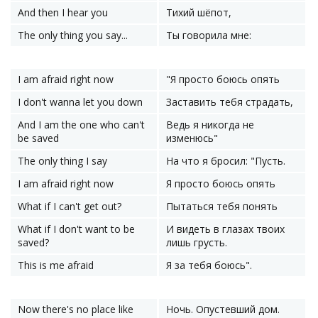
And then I hear you
Тихий шёпот,
The only thing you say...
Ты говорила мне:
I am afraid right now
"Я просто боюсь опять
I don't wanna let you down
Заставить тебя страдать,
And I am the one who can't
Ведь я никогда не
be saved
изменюсь"
The only thing I say
На что я бросил: "Пусть.
I am afraid right now
Я просто боюсь опять
What if I can't get out?
Пытаться тебя понять
What if I don't want to be
И видеть в глазах твоих
saved?
лишь грусть.
This is me afraid
Я за тебя боюсь".
Now there's no place like
Ночь. Опустевший дом.