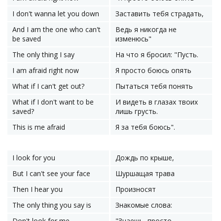
I don't wanna let you down
Заставить тебя страдать,
And I am the one who can't
Ведь я никогда не
be saved
изменюсь"
The only thing I say
На что я бросил: "Пусть.
I am afraid right now
Я просто боюсь опять
What if I can't get out?
Пытаться тебя понять
What if I don't want to be
И видеть в глазах твоих
saved?
лишь грусть.
This is me afraid
Я за тебя боюсь".
I look for you
Дождь по крыше,
But I can't see your face
Шуршащая трава
Then I hear you
Произносят
The only thing you say is
Знакомые слова:
Don't look for me
"Знаешь, просто