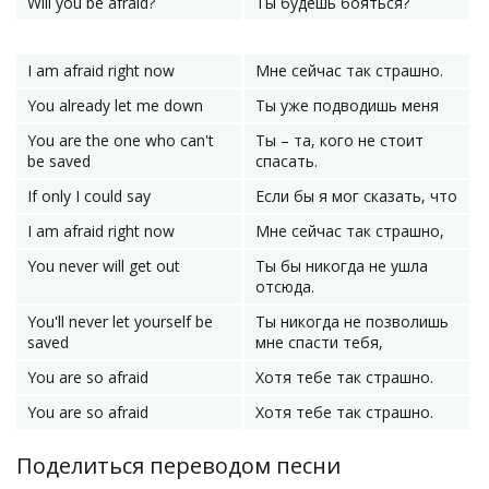
Will you be afraid?
Ты будешь бояться?
I am afraid right now
Мне сейчас так страшно.
You already let me down
Ты уже подводишь меня
You are the one who can't
Ты – та, кого не стоит
be saved
спасать.
If only I could say
Если бы я мог сказать, что
I am afraid right now
Мне сейчас так страшно,
You never will get out
Ты бы никогда не ушла
отсюда.
You'll never let yourself be
Ты никогда не позволишь
saved
мне спасти тебя,
You are so afraid
Хотя тебе так страшно.
You are so afraid
Хотя тебе так страшно.
Поделиться переводом песни