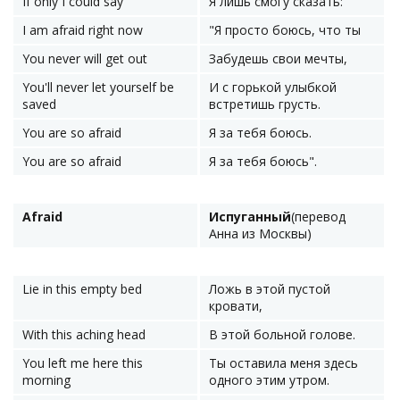
If only I could say
Я лишь смогу сказать:
I am afraid right now
"Я просто боюсь, что ты
You never will get out
Забудешь свои мечты,
You'll never let yourself be
И с горькой улыбкой
saved
встретишь грусть.
You are so afraid
Я за тебя боюсь.
You are so afraid
Я за тебя боюсь".
Afraid
Испуганный
(перевод
Анна из Москвы)
Lie in this empty bed
Ложь в этой пустой
кровати,
With this aching head
В этой больной голове.
You left me here this
Ты оставила меня здесь
morning
одного этим утром.