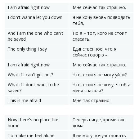
I am afraid right now
Мне сейчас так страшно.
I don't wanna let you down
Я не хочу вновь подводить
тебя,
And I am the one who can't
Но я – тот, кого не стоит
be saved
спасать.
The only thing I say
Единственное, что я
сейчас говорю –
I am afraid right now
Мне сейчас так страшно.
What if I can't get out?
Что, если я не могу уйти?
What if I don't want to be
Что, если я не хочу, чтобы
saved?
меня спасали?
This is me afraid
Мне так страшно.
Now there's no place like
Теперь нигде, кроме как
home
дома
To make me feel alone
Я не могу почувствовать