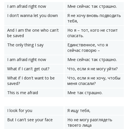
I am afraid right now
Мне сейчас так страшно.
I don't wanna let you down
Я не хочу вновь подводить
тебя,
And I am the one who can't
Но я – тот, кого не стоит
be saved
спасать.
The only thing I say
Единственное, что я
сейчас говорю –
I am afraid right now
Мне сейчас так страшно.
What if I can't get out?
Что, если я не могу уйти?
What if I don't want to be
Что, если я не хочу, чтобы
saved?
меня спасали?
This is me afraid
Мне так страшно.
I look for you
Я ищу тебя,
But I can't see your face
Но не могу разглядеть
твоего лица