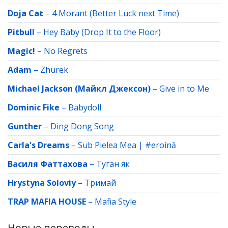
Doja Cat
–
4 Morant (Better Luck next Time)
Pitbull
–
Hey Baby (Drop It to the Floor)
Magic!
–
No Regrets
Adam
–
Zhurek
Michael Jackson (Майкл Джексон)
–
Give in to Me
Dominic Fike
–
Babydoll
Gunther
–
Ding Dong Song
Carla's Dreams
–
Sub Pielea Mea | #eroină
Василя Фаттахова
–
Туган як
Hrystyna Soloviy
–
Тримай
TRAP MAFIA HOUSE
–
Mafia Style
Новые переводы