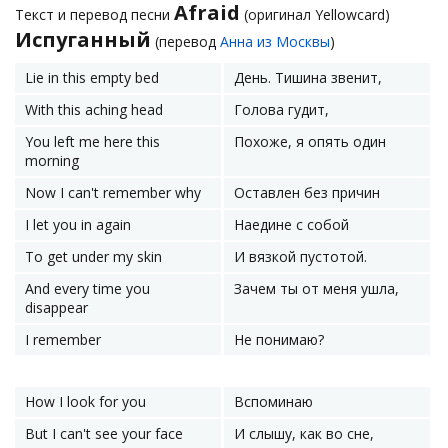
Afraid
Текст и перевод песни
(оригинал Yellowcard)
Испуганный
(перевод
Анна из Москвы
)
Lie in this empty bed
День. Тишина звенит,
With this aching head
Голова гудит,
You left me here this
Похоже, я опять один
morning
Now I can't remember why
Оставлен без причин
I let you in again
Наедине с собой
To get under my skin
И вязкой пустотой.
And every time you
Зачем ты от меня ушла,
disappear
I remember
Не понимаю?
How I look for you
Вспоминаю
But I can't see your face
И слышу, как во сне,