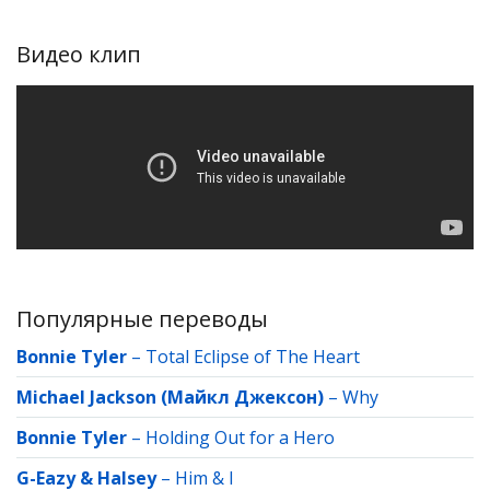
Видео клип
Популярные переводы
Bonnie Tyler
–
Total Eclipse of The Heart
Michael Jackson (Майкл Джексон)
–
Why
Bonnie Tyler
–
Holding Out for a Hero
G-Eazy & Halsey
–
Him & I