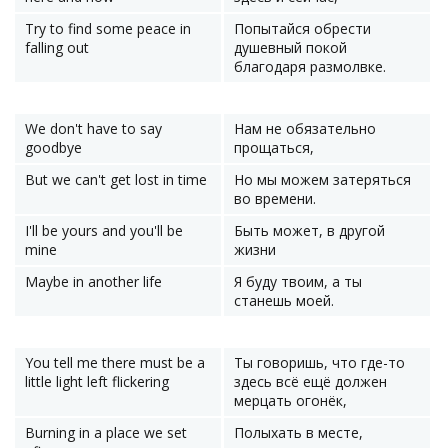
Try to find some peace in
Попытайся обрести
falling out
душевный покой
благодаря размолвке.
We don't have to say
Нам не обязательно
goodbye
прощаться,
But we can't get lost in time
Но мы можем затеряться
во времени.
I'll be yours and you'll be
Быть может, в другой
mine
жизни
Maybe in another life
Я буду твоим, а ты
станешь моей.
You tell me there must be a
Ты говоришь, что где-то
little light left flickering
здесь всё ещё должен
мерцать огонёк,
Burning in a place we set
Полыхать в месте,