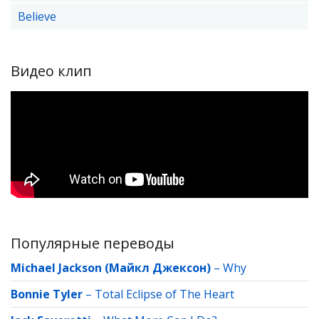
Believe
Видео клип
Популярные переводы
Michael Jackson (Майкл Джексон)
–
Why
Bonnie Tyler
–
Total Eclipse of The Heart