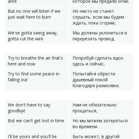
afire
которое мы предали огню.
But no one will listen if we
Но никто не станет
just wait here to burn
слушать, если мы будем
ждать, пока сгорим,
We've gotta swing away,
Мы должны уклониться и
gotta cut the wire
перерезать провод.
Try to breathe the air that's
Попробуй сделать вдох
here and now
здесь и сейчас,
Try to find some peace in
Попытайся обрести
falling out
душевный покой
благодаря размолвке.
We don't have to say
Нам не обязательно
goodbye
прощаться,
But we can't get lost in time
Но мы можем затеряться
во времени.
I'll be yours and you'll be
Быть может, в другой