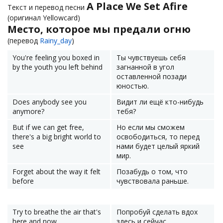
A Place We Set Afire
Текст и перевод песни
(оригинал Yellowcard)
Место, которое мы предали огню
(перевод
Rainy_day
)
You're feeling you boxed in
Ты чувствуешь себя
by the youth you left behind
загнанной в угол
оставленной позади
юностью.
Does anybody see you
Видит ли ещё кто-нибудь
anymore?
тебя?
But if we can get free,
Но если мы сможем
there's a big bright world to
освободиться, то перед
see
нами будет целый яркий
мир.
Forget about the way it felt
Позабудь о том, что
before
чувствовала раньше.
Try to breathe the air that's
Попробуй сделать вдох
here and now
здесь и сейчас,