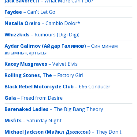
Jack Savoretti
–
What More Can I Do?
Faydee
–
Can't Let Go
Natalia Oreiro
–
Cambio Dolor*
Whizzkids
–
Rumours (Digi Digi)
Aydar Galimov (Айдар Галимов)
–
Син минем
җанымның яртысы
Kacey Musgraves
–
Velvet Elvis
Rolling Stones, The
–
Factory Girl
Black Rebel Motorcycle Club
–
666 Conducer
Gala
–
Freed from Desire
Barenaked Ladies
–
The Big Bang Theory
Misfits
–
Saturday Night
Michael Jackson (Майкл Джексон)
–
They Don't