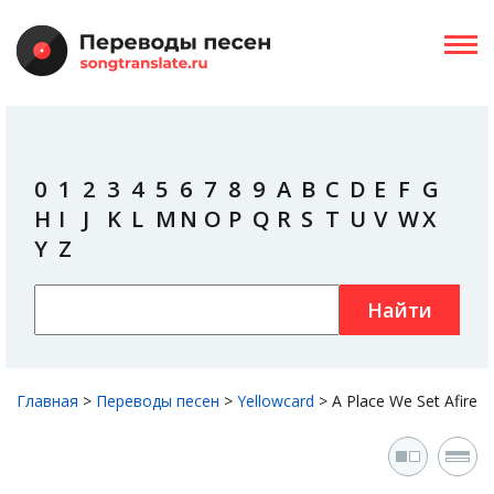
0
1
2
3
4
5
6
7
8
9
A
B
C
D
E
F
G
H
I
J
K
L
M
N
O
P
Q
R
S
T
U
V
W
X
Y
Z
Найти
Главная
>
Переводы песен
>
Yellowcard
>
A Place We Set Afire