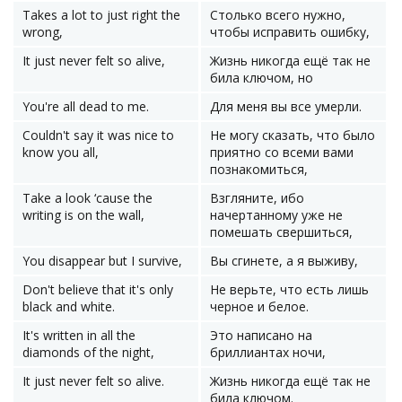
Takes a lot to just right the
Столько всего нужно,
wrong,
чтобы исправить ошибку,
It just never felt so alive,
Жизнь никогда ещё так не
била ключом, но
You're all dead to me.
Для меня вы все умерли.
Couldn't say it was nice to
Не могу сказать, что было
know you all,
приятно со всеми вами
познакомиться,
Take a look ‘cause the
Взгляните, ибо
writing is on the wall,
начертанному уже не
помешать свершиться,
You disappear but I survive,
Вы сгинете, а я выживу,
Don't believe that it's only
Не верьте, что есть лишь
black and white.
черное и белое.
It's written in all the
Это написано на
diamonds of the night,
бриллиантах ночи,
It just never felt so alive.
Жизнь никогда ещё так не
била ключом.