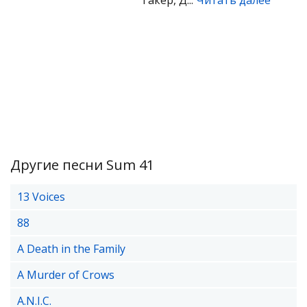
Такер, Д...
Читать далее
Другие песни Sum 41
13 Voices
88
A Death in the Family
A Murder of Crows
A.N.I.C.