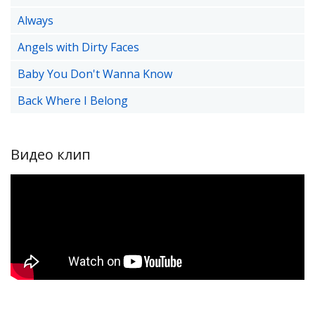
Always
Angels with Dirty Faces
Baby You Don't Wanna Know
Back Where I Belong
Видео клип