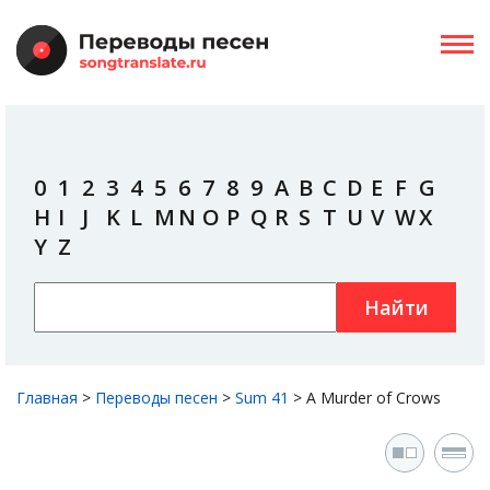
0
1
2
3
4
5
6
7
8
9
A
B
C
D
E
F
G
H
I
J
K
L
M
N
O
P
Q
R
S
T
U
V
W
X
Y
Z
Найти
Главная
>
Переводы песен
>
Sum 41
>
A Murder of Crows