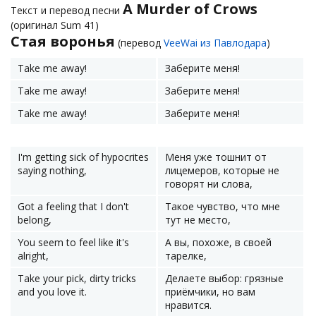
A Murder of Crows
Текст и перевод песни
(оригинал Sum 41)
Стая воронья
(перевод
VeeWai из Павлодара
)
Take me away!
Заберите меня!
Take me away!
Заберите меня!
Take me away!
Заберите меня!
I'm getting sick of hypocrites
Меня уже тошнит от
saying nothing,
лицемеров, которые не
говорят ни слова,
Got a feeling that I don't
Такое чувство, что мне
belong,
тут не место,
You seem to feel like it's
А вы, похоже, в своей
alright,
тарелке,
Take your pick, dirty tricks
Делаете выбор: грязные
and you love it.
приёмчики, но вам
нравится.