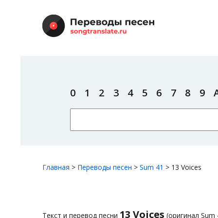
0
1
2
3
4
5
6
7
8
9
Главная
>
Переводы песен
>
Sum 41
>
13 Voices
13 Voices
Текст и перевод песни
(оригинал Sum 