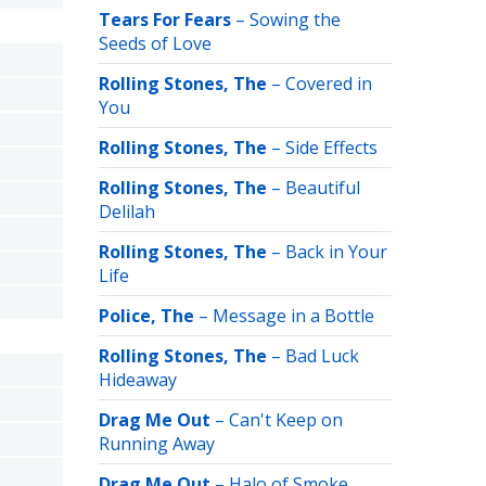
Tears For Fears
–
Sowing the
Seeds of Love
Rolling Stones, The
–
Covered in
You
Rolling Stones, The
–
Side Effects
Rolling Stones, The
–
Beautiful
Delilah
Rolling Stones, The
–
Back in Your
Life
Police, The
–
Message in a Bottle
Rolling Stones, The
–
Bad Luck
Hideaway
Drag Me Out
–
Can't Keep on
Running Away
Drag Me Out
–
Halo of Smoke