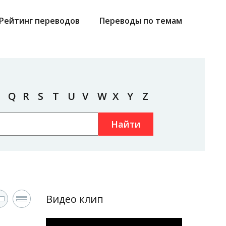
Рейтинг переводов
Переводы по темам
Q
R
S
T
U
V
W
X
Y
Z
Найти
Видео клип