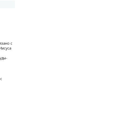
язано с
 Иисуса
уды-
 с