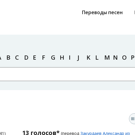
Переводы песен
A
B
C
D
E
F
G
H
I
J
K
L
M
N
O
P
13 голосов*
41)
(перевод
Закурдаев Александр из