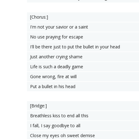
[Chorus:]
I'm not your savior or a saint
No use praying for escape
I'll be there just to put the bullet in your head
Just another crying shame
Life is such a deadly game
Gone wrong, fire at will
Put a bullet in his head
[Bridge:]
Breathless kiss to end all this
I fall, I say goodbye to all
Close my eyes oh sweet demise