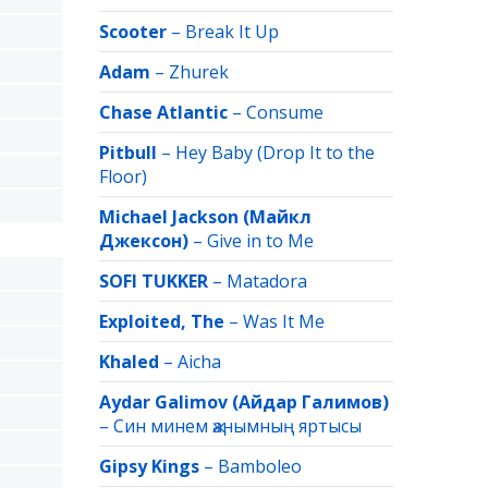
Scooter
–
Break It Up
Adam
–
Zhurek
Chase Atlantic
–
Consume
Pitbull
–
Hey Baby (Drop It to the
Floor)
Michael Jackson (Майкл
Джексон)
–
Give in to Me
SOFI TUKKER
–
Matadora
Exploited, The
–
Was It Me
Khaled
–
Aicha
Aydar Galimov (Айдар Галимов)
–
Син минем җанымның яртысы
Gipsy Kings
–
Bamboleo