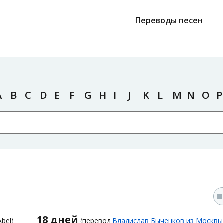
Переводы песен
A
B
C
D
E
F
G
H
I
J
K
L
M
N
O
P
18 дней
bel)
(перевод
Владислав Быченков из Москвы