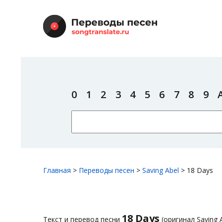
0
1
2
3
4
5
6
7
8
9
Главная
>
Переводы песен
>
Saving Abel
>
18 Days
18 Days
Текст и перевод песни
(оригинал Saving A