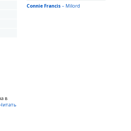
Connie Francis
–
Milord
а в
Читать