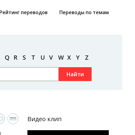
Рейтинг переводов
Переводы по темам
Q
R
S
T
U
V
W
X
Y
Z
Найти
Видео клип
)