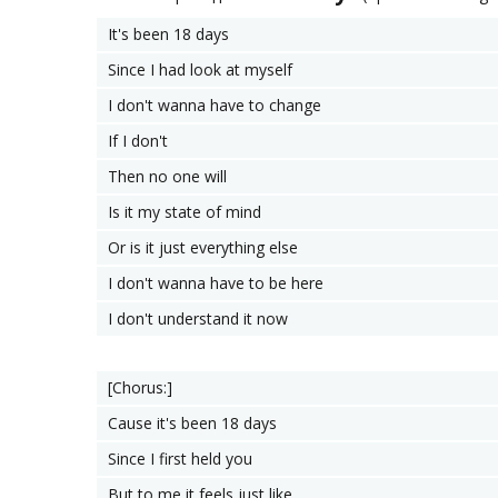
It's been 18 days
Since I had look at myself
I don't wanna have to change
If I don't
Then no one will
Is it my state of mind
Or is it just everything else
I don't wanna have to be here
I don't understand it now
[Chorus:]
Cause it's been 18 days
Since I first held you
But to me it feels just like