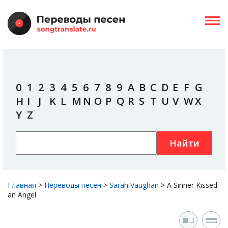
0
1
2
3
4
5
6
7
8
9
A
B
C
D
E
F
G
H
I
J
K
L
M
N
O
P
Q
R
S
T
U
V
W
X
Y
Z
Найти
Главная
>
Переводы песен
>
Sarah Vaughan
>
A Sinner Kissed
an Angel