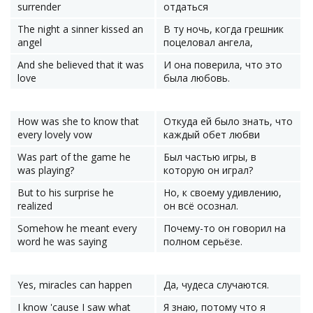
surrender
отдаться
The night a sinner kissed an
В ту ночь, когда грешник
angel
поцеловал ангела,
And she believed that it was
И она поверила, что это
love
была любовь.
How was she to know that
Откуда ей было знать, что
every lovely vow
каждый обет любви
Was part of the game he
Был частью игры, в
was playing?
которую он играл?
But to his surprise he
Но, к своему удивлению,
realized
он всё осознал.
Somehow he meant every
Почему-то он говорил на
word he was saying
полном серьёзе.
Yes, miracles can happen
Да, чудеса случаются.
I know 'cause I saw what
Я знаю, потому что я