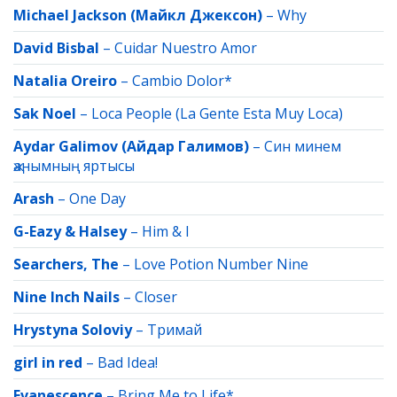
Michael Jackson (Майкл Джексон)
–
Why
David Bisbal
–
Cuidar Nuestro Amor
Natalia Oreiro
–
Cambio Dolor*
Sak Noel
–
Loca People (La Gente Esta Muy Loca)
Aydar Galimov (Айдар Галимов)
–
Син минем
җанымның яртысы
Arash
–
One Day
G-Eazy & Halsey
–
Him & I
Searchers, The
–
Love Potion Number Nine
Nine Inch Nails
–
Closer
Hrystyna Soloviy
–
Тримай
girl in red
–
Bad Idea!
Evanescence
–
Bring Me to Life*