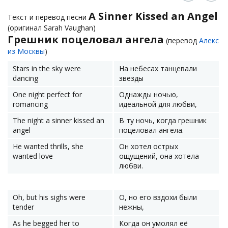
A Sinner Kissed an Angel
Текст и перевод песни
(оригинал Sarah Vaughan)
Грешник поцеловал ангела
(перевод
Алекс
из Москвы
)
Stars in the sky were
На небесах танцевали
dancing
звезды
One night perfect for
Однажды ночью,
romancing
идеальной для любви,
The night a sinner kissed an
В ту ночь, когда грешник
angel
поцеловал ангела.
He wanted thrills, she
Он хотел острых
wanted love
ощущений, она хотела
любви.
Oh, but his sighs were
О, но его вздохи были
tender
нежны,
As he begged her to
Когда он умолял её