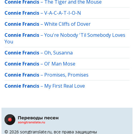
Connie Francis
–
The Tiger and the Mouse
Connie Francis
–
V-A-C-A-T-I-O-N
Connie Francis
–
White Cliffs of Dover
Connie Francis
–
You're Nobody 'Til Somebody Loves
You
Connie Francis
–
Oh, Susanna
Connie Francis
–
Ol' Man Mose
Connie Francis
–
Promises, Promises
Connie Francis
–
My First Real Love
© 2026 songtranslate.ru, все права защищены