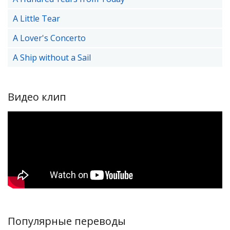
A Little Tear
A Lover's Concerto
A Ship without a Sail
Видео клип
Популярные переводы