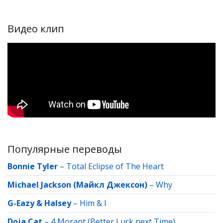
Видео клип
Популярные переводы
Bonnie Tyler
–
Total Eclipse of The Heart
Michael Jackson (Майкл Джексон)
–
Why
G-Eazy & Halsey
–
Him & I
Doja Cat
–
4 Morant (Better Luck next Time)