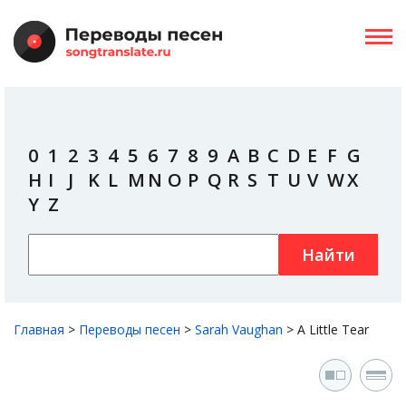
0
1
2
3
4
5
6
7
8
9
A
B
C
D
E
F
G
H
I
J
K
L
M
N
O
P
Q
R
S
T
U
V
W
X
Y
Z
Найти
Главная
>
Переводы песен
>
Sarah Vaughan
>
A Little Tear