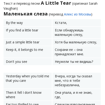
A Little Tear
Текст и перевод песни
(оригинал Sarah
Vaughan)
Маленькая слеза
(перевод
Алекс из Москвы
)
By the way
Кстати,
If you find a little tear
Если обнаружишь
маленькую слезу,
Just a simple little tear
Хотя бы маленькую слезу,
Keep it, it belongs to me
Сохрани ее – она
принадлежит мне.
Don't you see
Неужели ты не видишь?
Yesterday when you told me
Вчера, когда ты сказал
that you care
мне, что я тебе
небезразлична,
Then it fell I don't know
Она упала, и я не знаю,
where
где,
Far too thrilled to see
Слишком взволнованная,