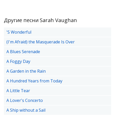
Другие песни Sarah Vaughan
'S Wonderful
(I'm Afraid) the Masquerade Is Over
A Blues Serenade
A Foggy Day
A Garden in the Rain
A Hundred Years from Today
A Little Tear
A Lover's Concerto
A Ship without a Sail