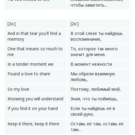
чтобы заметить...
[2x:]
[2x:]
And in that tear you'll find a
В этой слезе ты найдёшь
memory
воспоминание,
One that means so much to
То, которое так много
me
значит для меня.
In a tender moment we
В момент нежности
Found a love to share
Мы обрели взаимную
любовь,
So my love
Поэтому, любимый мой,
Knowing you will understand
Зная, что ты поймёшь,
If you find it on your hand
Если ты найдёшь её в
своей руке,
Keep it there, keep it there
Оставь её там, оставь её
там...