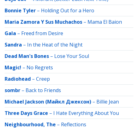
Bonnie Tyler
–
Holding Out for a Hero
Maria Zamora Y Sus Muchachos
–
Mama El Baion
Gala
–
Freed from Desire
Sandra
–
In the Heat of the Night
Dead Man's Bones
–
Lose Your Soul
Magic!
–
No Regrets
Radiohead
–
Creep
sombr
–
Back to Friends
Michael Jackson (Майкл Джексон)
–
Billie Jean
Three Days Grace
–
I Hate Everything About You
Neighbourhood, The
–
Reflections