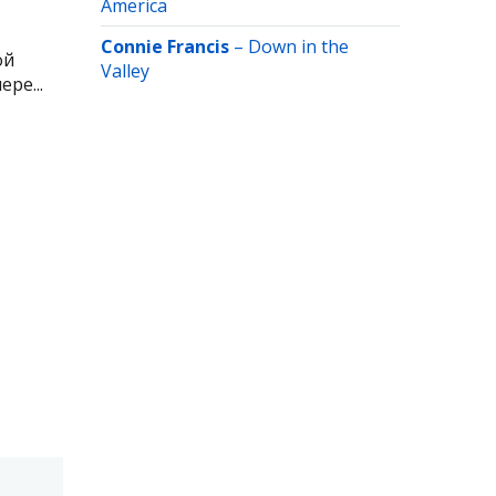
America
Connie Francis
–
Down in the
ой
Valley
ре...