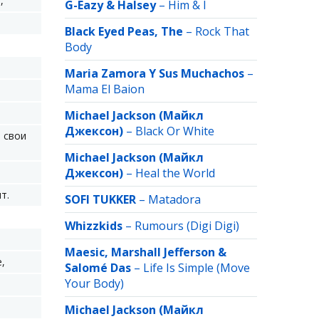
,
G-Eazy & Halsey
–
Him & I
Black Eyed Peas, The
–
Rock That
Body
Maria Zamora Y Sus Muchachos
–
Mama El Baion
Michael Jackson (Майкл
Джексон)
–
Black Or White
 свои
Michael Jackson (Майкл
Джексон)
–
Heal the World
т.
SOFI TUKKER
–
Matadora
Whizzkids
–
Rumours (Digi Digi)
Maesic, Marshall Jefferson &
,
Salomé Das
–
Life Is Simple (Move
Your Body)
Michael Jackson (Майкл