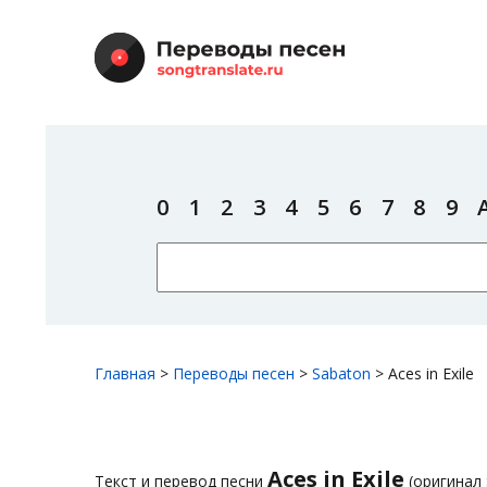
0
1
2
3
4
5
6
7
8
9
Главная
>
Переводы песен
>
Sabaton
>
Aces in Exile
Aces in Exile
Текст и перевод песни
(оригинал 