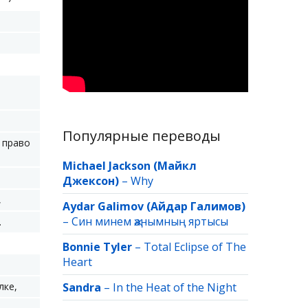
Популярные переводы
 право
Michael Jackson (Майкл
Джексон)
–
Why
,
Aydar Galimov (Айдар Галимов)
–
Син минем җанымның яртысы
.
Bonnie Tyler
–
Total Eclipse of The
Heart
лке,
Sandra
–
In the Heat of the Night