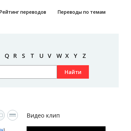
Рейтинг переводов
Переводы по темам
Q
R
S
T
U
V
W
X
Y
Z
Найти
Видео клип
вы
)