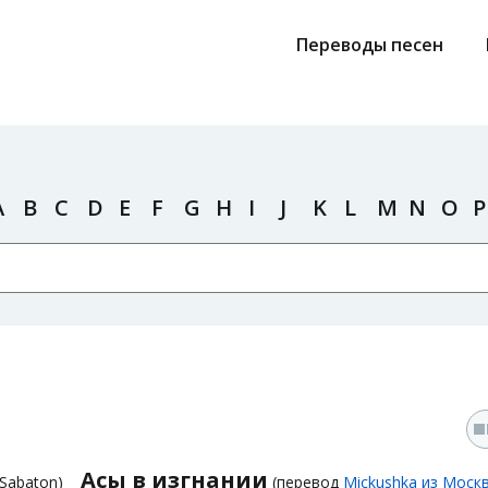
Переводы песен
A
B
C
D
E
F
G
H
I
J
K
L
M
N
O
P
Асы в изгнании
Sabaton)
(перевод
Mickushka из Моск