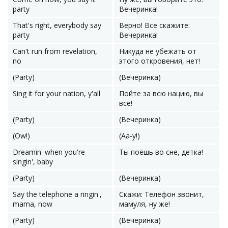
party
Вечеринка!
That's right, everybody say
Верно! Все скажите:
party
Вечеринка!
Can't run from revelation,
Никуда не убежать от
no
этого откровения, нет!
(Party)
(Вечеринка)
Sing it for your nation, y'all
Пойте за всю нацию, вы
все!
(Party)
(Вечеринка)
(Ow!)
(Аа-у!)
Dreamin' when you're
Ты поёшь во сне, детка!
singin', baby
(Party)
(Вечеринка)
Say the telephone a ringin',
Скажи: Телефон звонит,
mama, now
мамуля, ну же!
(Party)
(Вечеринка)