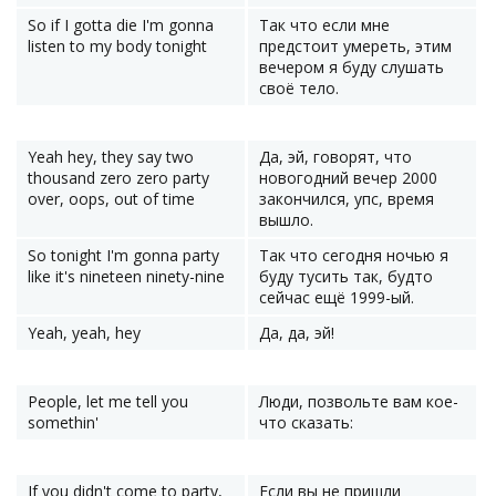
So if I gotta die I'm gonna
Так что если мне
listen to my body tonight
предстоит умереть, этим
вечером я буду слушать
своё тело.
Yeah hey, they say two
Да, эй, говорят, что
thousand zero zero party
новогодний вечер 2000
over, oops, out of time
закончился, упс, время
вышло.
So tonight I'm gonna party
Так что сегодня ночью я
like it's nineteen ninety-nine
буду тусить так, будто
сейчас ещё 1999-ый.
Yeah, yeah, hey
Да, да, эй!
People, let me tell you
Люди, позвольте вам кое-
somethin'
что сказать:
If you didn't come to party,
Если вы не пришли