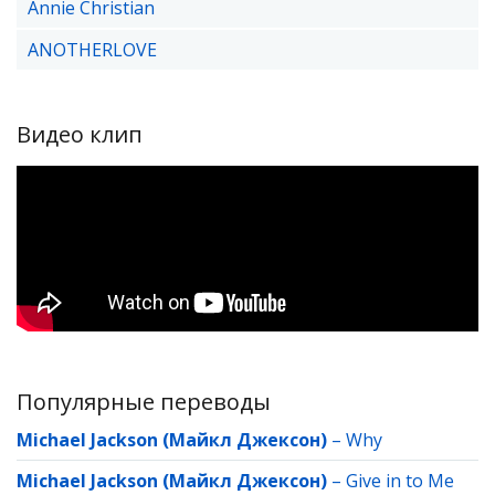
Annie Christian
ANOTHERLOVE
Видео клип
Популярные переводы
Michael Jackson (Майкл Джексон)
–
Why
Michael Jackson (Майкл Джексон)
–
Give in to Me