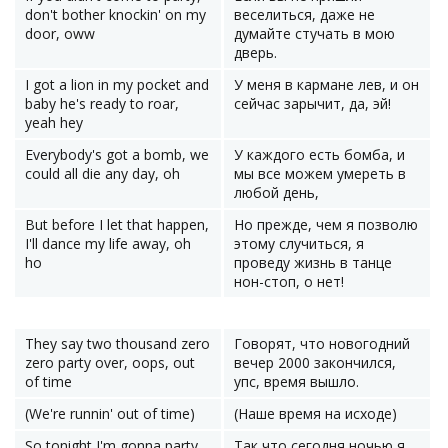
don't bother knockin' on my
веселиться, даже не
door, oww
думайте стучать в мою
дверь.
I got a lion in my pocket and
У меня в кармане лев, и он
baby he's ready to roar,
сейчас зарычит, да, эй!
yeah hey
Everybody's got a bomb, we
У каждого есть бомба, и
could all die any day, oh
мы все можем умереть в
любой день,
But before I let that happen,
Но прежде, чем я позволю
I'll dance my life away, oh
этому случиться, я
ho
проведу жизнь в танце
нон-стоп, о нет!
They say two thousand zero
Говорят, что новогодний
zero party over, oops, out
вечер 2000 закончился,
of time
упс, время вышло.
(We're runnin' out of time)
(Наше время на исходе)
So tonight I'm gonna party
Так что сегодня ночью я