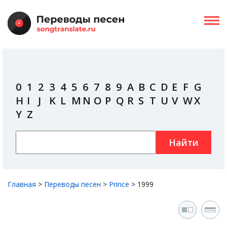
0
1
2
3
4
5
6
7
8
9
A
B
C
D
E
F
G
H
I
J
K
L
M
N
O
P
Q
R
S
T
U
V
W
X
Y
Z
Найти
Главная
>
Переводы песен
>
Prince
>
1999