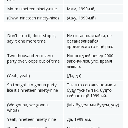
Mmm nineteen ninety-nine
Ммм, 1999-ый,
(Oww, nineteen ninety-nine)
(Аа-у, 1999-ый)
Don't stop it, don't stop it,
Не останавливайся, не
say it one more time
останавливайся,
произнеси это ещё раз:
Two thousand zero zero
Новогодний вечер 2000
party over, oops out of time
закончился, упс, время
вышло.
(Yeah, yeah)
(Да, да)
So tonight I'm gonna party
Так что сегодня ночью я
like it's nineteen ninety-nine
буду тусить так, будто
сейчас ещё 1999-ый.
(We gonna, we gonna,
(Мы будем, мы будем, уоу)
whoa)
Yeah, nineteen ninety-nine
Да, 1999-ый,