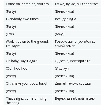
Come on, come on, you say
Ну же, ну же, вы говорите:
(Party)
(Вечеринка)
Everybody, two times
Все! Дважды!
(Party)
(Вечеринка)
(Ow!)
(Аа-у!)
Work it down to the ground,
Говорю же, опускайся до
I'm sayin'
самой земли.
(Party)
(Вечеринка)
Oh baby, say it again
О, детка, повтори это!
(Ooh hoo hoo)
(У-ху-ху!)
(Party)
(Вечеринка)
Oh, shake your body, baby!
Двигай телом, крошка!
(Party)
(Вечеринка)
That's right, come on, sing
Верно, давай, пой песню!
the song