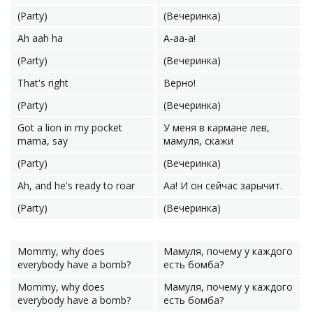
(Party)
(Вечеринка)
Ah aah ha
А-аа-а!
(Party)
(Вечеринка)
That's right
Верно!
(Party)
(Вечеринка)
Got a lion in my pocket
У меня в кармане лев,
mama, say
мамуля, скажи
(Party)
(Вечеринка)
Ah, and he's ready to roar
Аа! И он сейчас зарычит.
(Party)
(Вечеринка)
Mommy, why does
Мамуля, почему у каждого
everybody have a bomb?
есть бомба?
Mommy, why does
Мамуля, почему у каждого
everybody have a bomb?
есть бомба?