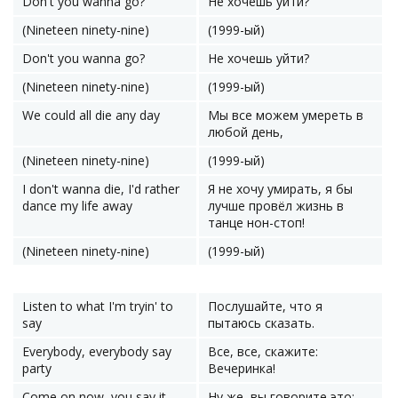
Don't you wanna go?
Не хочешь уйти?
(Nineteen ninety-nine)
(1999-ый)
Don't you wanna go?
Не хочешь уйти?
(Nineteen ninety-nine)
(1999-ый)
We could all die any day
Мы все можем умереть в
любой день,
(Nineteen ninety-nine)
(1999-ый)
I don't wanna die, I'd rather
Я не хочу умирать, я бы
dance my life away
лучше провёл жизнь в
танце нон-стоп!
(Nineteen ninety-nine)
(1999-ый)
Listen to what I'm tryin' to
Послушайте, что я
say
пытаюсь сказать.
Everybody, everybody say
Все, все, скажите:
party
Вечеринка!
Come on now, you say it
Ну же, вы говорите это: