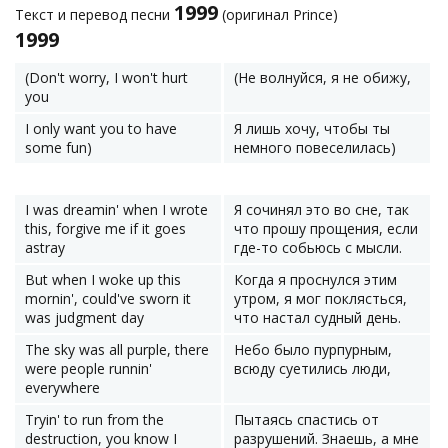
1999
Текст и перевод песни
(оригинал Prince)
1999
(Don't worry, I won't hurt
(Не волнуйся, я не обижу,
you
I only want you to have
Я лишь хочу, чтобы ты
some fun)
немного повеселилась)
I was dreamin' when I wrote
Я сочинял это во сне, так
this, forgive me if it goes
что прошу прощения, если
astray
где-то собьюсь с мысли.
But when I woke up this
Когда я проснулся этим
mornin', could've sworn it
утром, я мог поклясться,
was judgment day
что настал судный день.
The sky was all purple, there
Небо было пурпурным,
were people runnin'
всюду суетились люди,
everywhere
Tryin' to run from the
Пытаясь спастись от
destruction, you know I
разрушений. Знаешь, а мне