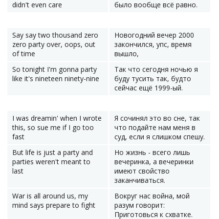
didn't even care
было вообще всё равно.
Say say two thousand zero
Новогодний вечер 2000
zero party over, oops, out
закончился, упс, время
of time
вышло,
So tonight I'm gonna party
Так что сегодня ночью я
like it's nineteen ninety-nine
буду тусить так, будто
сейчас ещё 1999-ый.
I was dreamin' when I wrote
Я сочинял это во сне, так
this, so sue me if I go too
что подайте нам меня в
fast
суд, если я слишком спешу.
But life is just a party and
Но жизнь - всего лишь
parties weren't meant to
вечеринка, а вечеринки
last
имеют свойство
заканчиваться.
War is all around us, my
Вокруг нас война, мой
mind says prepare to fight
разум говорит:
Приготовься к схватке.