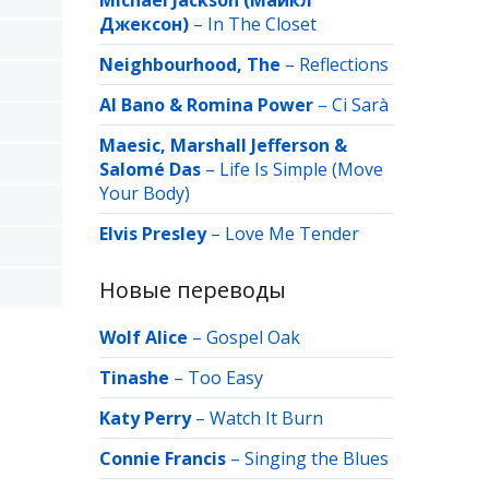
Michael Jackson (Майкл
Джексон)
–
In The Closet
Neighbourhood, The
–
Reflections
Al Bano & Romina Power
–
Ci Sarà
Maesic, Marshall Jefferson &
Salomé Das
–
Life Is Simple (Move
Your Body)
Elvis Presley
–
Love Me Tender
Новые переводы
Wolf Alice
–
Gospel Oak
Tinashe
–
Too Easy
Katy Perry
–
Watch It Burn
Connie Francis
–
Singing the Blues