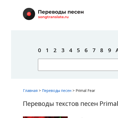
0
1
2
3
4
5
6
7
8
9
Главная
>
Переводы песен
>
Primal Fear
Переводы текстов песен Primal