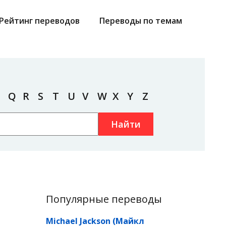
Рейтинг переводов
Переводы по темам
Q
R
S
T
U
V
W
X
Y
Z
Найти
Популярные переводы
Michael Jackson (Майкл