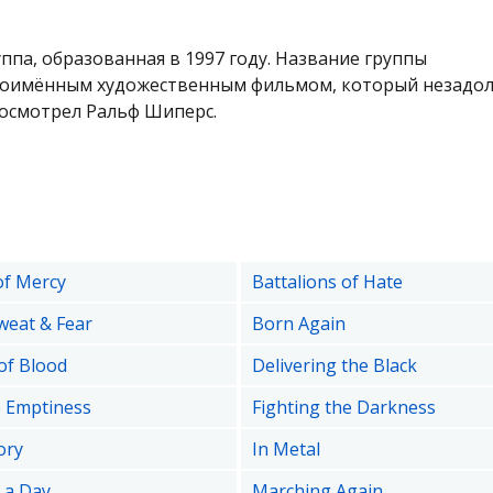
ппа, образованная в 1997 году. Название группы
оимённым художественным фильмом, который незадол
посмотрел Ральф Шиперс.
of Mercy
Battalions of Hate
weat & Fear
Born Again
of Blood
Delivering the Black
e Emptiness
Fighting the Darkness
ory
In Metal
r a Day
Marching Again