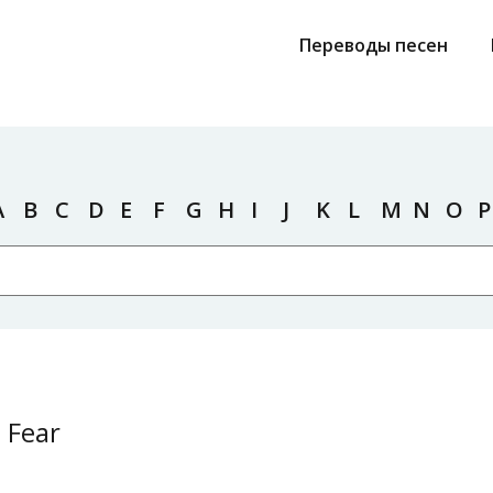
Переводы песен
A
B
C
D
E
F
G
H
I
J
K
L
M
N
O
P
 Fear