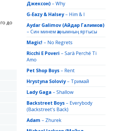
Джексон)
–
Why
G-Eazy & Halsey
–
Him & I
го до
Aydar Galimov (Айдар Галимов)
–
Син минем җанымның яртысы
Magic!
–
No Regrets
Ricchi E Poveri
–
Sarà Perché Ti
Amo
Pet Shop Boys
–
Rent
Hrystyna Soloviy
–
Тримай
Lady Gaga
–
Shallow
Backstreet Boys
–
Everybody
(Backstreet's Back)
Adam
–
Zhurek