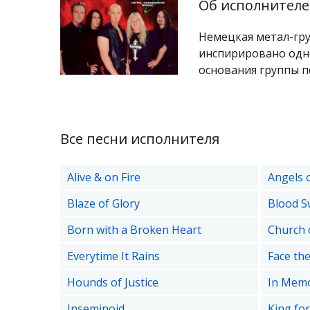
Об исполнителе
Немецкая метал-гру
инспирировано одн
основания группы 
Все песни исполнителя
Alive & on Fire
Angels 
Blaze of Glory
Blood S
Born with a Broken Heart
Church 
Everytime It Rains
Face th
Hounds of Justice
In Mem
Inseminoid
King fo