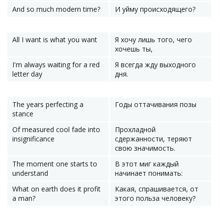
And so much modern time?
И уйму происходящего?
All I want is what you want
Я хочу лишь того, чего
хочешь ты,
I'm always waiting for a red
Я всегда жду выходного
letter day
дня.
The years perfecting a
Годы оттачивания позы
stance
Of measured cool fade into
Прохладной
insignificance
сдержанности, теряют
свою значимость.
The moment one starts to
В этот миг каждый
understand
начинает понимать:
What on earth does it profit
Какая, спрашивается, от
a man?
этого польза человеку?