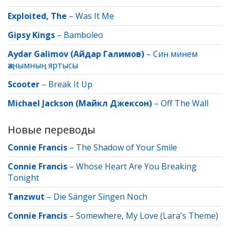
Exploited, The
–
Was It Me
Gipsy Kings
–
Bamboleo
Aydar Galimov (Айдар Галимов)
–
Син минем
җанымның яртысы
Scooter
–
Break It Up
Michael Jackson (Майкл Джексон)
–
Off The Wall
Новые переводы
Connie Francis
–
The Shadow of Your Smile
Connie Francis
–
Whose Heart Are You Breaking
Tonight
Tanzwut
–
Die Sänger Singen Noch
Connie Francis
–
Somewhere, My Love (Lara's Theme)