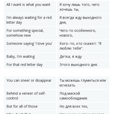
All I want is what you want
Я хочу лишь того, чего
хочешь ты,
I'm always waiting for a red
Я всегда жду выходного
letter day
дня,
For something special,
Чего-то особенного,
somehow new
нового,
Someone saying 'I love you'
Кого–то, кто скажет: "Я
люблю тебя".
Baby, I'm waiting
Детка, я жду
For that red letter day
Этого выходного дня.
You can sneer or disappear
Ты можешь глумиться или
исчезать
Behind a veneer of self-
Под маской
control
самообладания.
But for all of those
Но для всех тех,