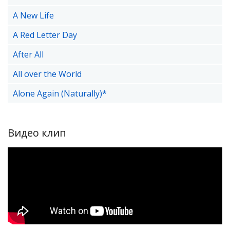
A New Life
A Red Letter Day
After All
All over the World
Alone Again (Naturally)*
Видео клип