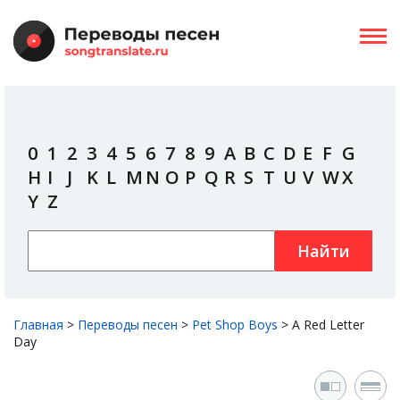
0
1
2
3
4
5
6
7
8
9
A
B
C
D
E
F
G
H
I
J
K
L
M
N
O
P
Q
R
S
T
U
V
W
X
Y
Z
Найти
Главная
>
Переводы песен
>
Pet Shop Boys
>
A Red Letter
Day