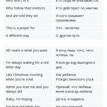
Who don't fit it
Кто сюда не вписывается,
Who follow their instincts
Кто действует по наитию
And are told they sin
И кого называют
грешниками,
This is a prayer for
Это - молитва
A different way
О другом пути.
All I want is what you want
Я хочу лишь того, чего
хочешь ты,
I'm always waiting for a red
Я всегда жду выходного
letter day
дня,
Like Christmas morning
Как ребёнок
when you're a kid
Рождественского утра.
Admit you love me and you
Признай, что любишь
always did
меня и всегда любила.
Baby, I'm hoping
Детка, я надеюсь
For that red letter day
На сегодняшний