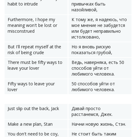
habit to intrude
привычках быть
назойливой,
Furthermore, I hope my
К тому же, я надеюсь, что
meaning won't be lost or
мое мнение не забудется
misconstrued
или будет неправильно
истолковано,
But I'll repeat myself at the
Но я вновь рискую
risk of being crude
показаться грубой,
There must be fifty ways to
Ведь, наверняка, есть 50
leave your lover
способов уйти от
любимого человека.
Fifty ways to leave your
50 способов уйти от
lover
любимого человека.
Just slip out the back, Jack
Давай просто
расстанемся, Джек.
Make a new plan, Stan
Начни новую жизнь, Стэн.
You don't need to be coy,
Не стоит быть таким