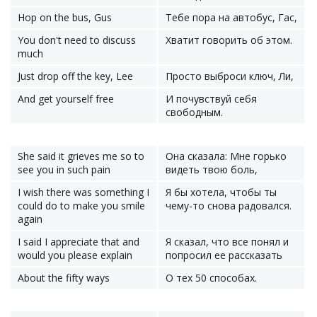
Hop on the bus, Gus
Тебе пора на автобус, Гас,
You don't need to discuss
Хватит говорить об этом.
much
Just drop off the key, Lee
Просто выброси ключ, Ли,
And get yourself free
И почувствуй себя
свободным.
She said it grieves me so to
Она сказала: Мне горько
see you in such pain
видеть твою боль,
I wish there was something I
Я бы хотела, чтобы ты
could do to make you smile
чему-то снова радовался.
again
I said I appreciate that and
Я сказал, что все понял и
would you please explain
попросил ее рассказать
About the fifty ways
О тех 50 способах.