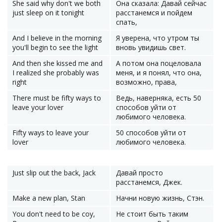
She said why don't we both
Она сказала: Давай сейчас
just sleep on it tonight
расстанемся и пойдем
спать,
And I believe in the morning
Я уверена, что утром ты
you'll begin to see the light
вновь увидишь свет.
And then she kissed me and
А потом она поцеловала
I realized she probably was
меня, и я понял, что она,
right
возможно, права,
There must be fifty ways to
Ведь, наверняка, есть 50
leave your lover
способов уйти от
любимого человека.
Fifty ways to leave your
50 способов уйти от
lover
любимого человека.
Just slip out the back, Jack
Давай просто
расстанемся, Джек.
Make a new plan, Stan
Начни новую жизнь, Стэн.
You don't need to be coy,
Не стоит быть таким