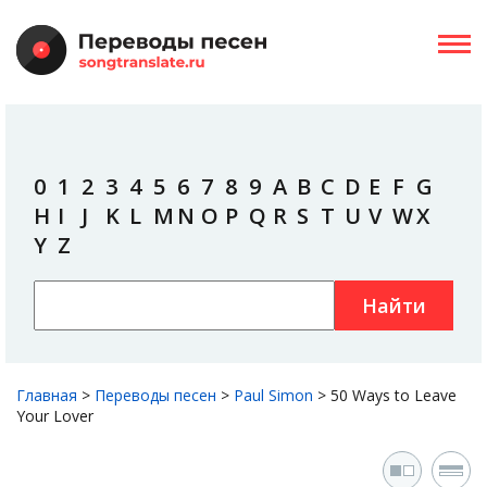
0
1
2
3
4
5
6
7
8
9
A
B
C
D
E
F
G
H
I
J
K
L
M
N
O
P
Q
R
S
T
U
V
W
X
Y
Z
Найти
Главная
>
Переводы песен
>
Paul Simon
>
50 Ways to Leave
Your Lover