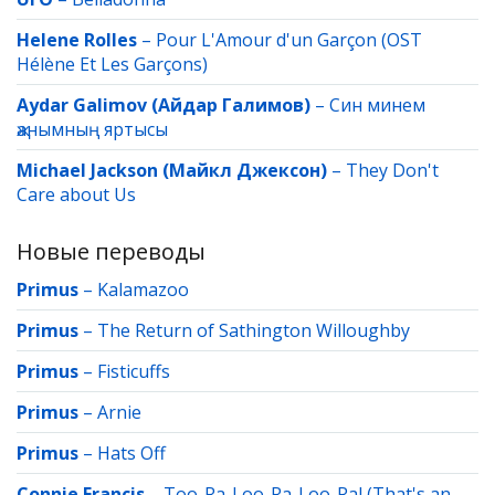
Helene Rolles
–
Pour L'Amour d'un Garçon (OST
Hélène Et Les Garçons)
Aydar Galimov (Айдар Галимов)
–
Син минем
җанымның яртысы
Michael Jackson (Майкл Джексон)
–
They Don't
Care about Us
Новые переводы
Primus
–
Kalamazoo
Primus
–
The Return of Sathington Willoughby
Primus
–
Fisticuffs
Primus
–
Arnie
Primus
–
Hats Off
Connie Francis
–
Too-Ra-Loo-Ra-Loo-Ral (That's an