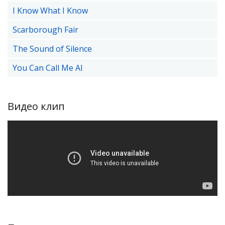
I Know What I Know
Scarborough Fair
The Sound of Silence
You Can Call Me Al
Видео клип