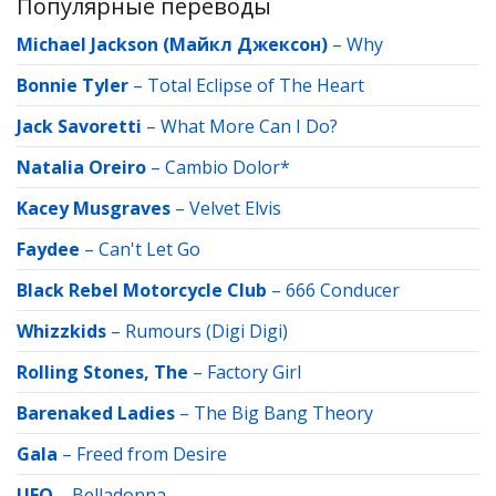
Популярные переводы
Michael Jackson (Майкл Джексон)
–
Why
Bonnie Tyler
–
Total Eclipse of The Heart
Jack Savoretti
–
What More Can I Do?
Natalia Oreiro
–
Cambio Dolor*
Kacey Musgraves
–
Velvet Elvis
Faydee
–
Can't Let Go
Black Rebel Motorcycle Club
–
666 Conducer
Whizzkids
–
Rumours (Digi Digi)
Rolling Stones, The
–
Factory Girl
Barenaked Ladies
–
The Big Bang Theory
Gala
–
Freed from Desire
UFO
–
Belladonna