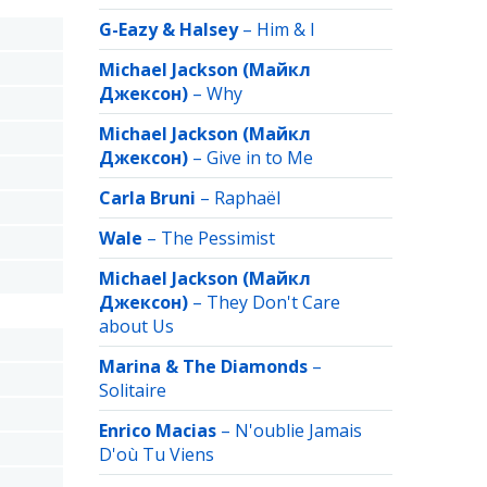
G-Eazy & Halsey
–
Him & I
Michael Jackson (Майкл
Джексон)
–
Why
Michael Jackson (Майкл
Джексон)
–
Give in to Me
Carla Bruni
–
Raphaёl
Wale
–
The Pessimist
Michael Jackson (Майкл
Джексон)
–
They Don't Care
about Us
Marina & The Diamonds
–
Solitaire
Enrico Macias
–
N'oublie Jamais
D'où Tu Viens