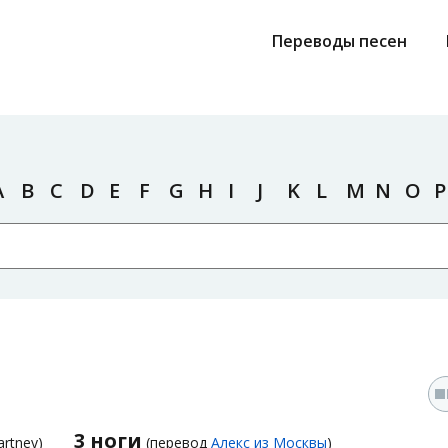
Переводы песен
A
B
C
D
E
F
G
H
I
J
K
L
M
N
O
P
3 ноги
rtney)
(перевод
Алекс из Москвы
)