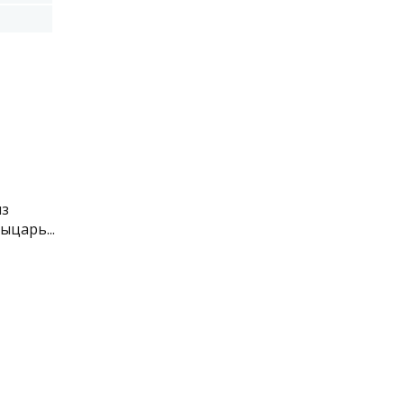
из
ыцарь...