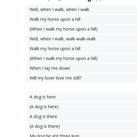
Well, when I walk, when I walk
Walk my horse upon a hill
(When I walk my horse upon a hill)
Well, when I walk, walk-walk-walk
Walk my horse upon a hill
(When I walk my horse upon a hill)
When I lay me down
Will my lover love me still?
A dog is here
(A dog is here)
A dog is there
(A dog is there)
My dog he got three legs