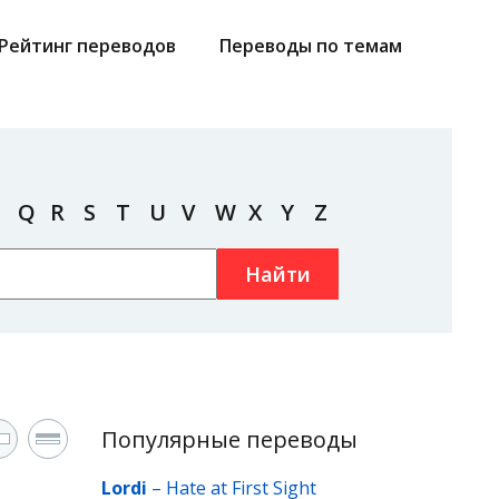
Рейтинг переводов
Переводы по темам
Q
R
S
T
U
V
W
X
Y
Z
Найти
Популярные переводы
Lordi
–
Hate at First Sight