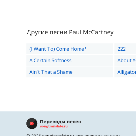
Другие песни Paul McCartney
(I Want To) Come Home*
222
A Certain Softness
About 
Ain't That a Shame
Alligato
© 2026 songtranslate.ru, все права защищены