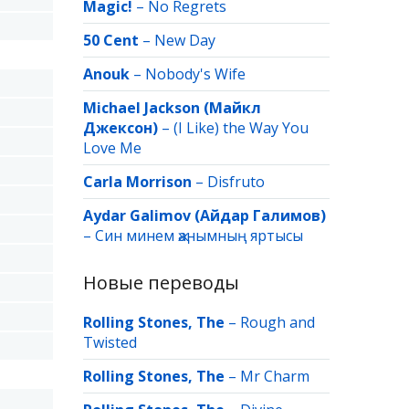
Magic!
–
No Regrets
50 Cent
–
New Day
Anouk
–
Nobody's Wife
Michael Jackson (Майкл
Джексон)
–
(I Like) the Way You
Love Me
Carla Morrison
–
Disfruto
Aydar Galimov (Айдар Галимов)
–
Син минем җанымның яртысы
Новые переводы
Rolling Stones, The
–
Rough and
Twisted
Rolling Stones, The
–
Mr Charm