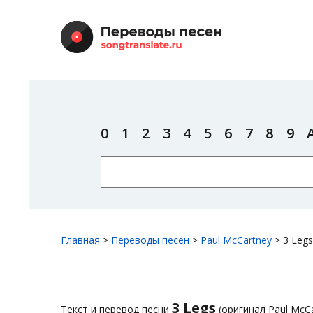
0
1
2
3
4
5
6
7
8
9
Главная
>
Переводы песен
>
Paul McCartney
>
3 Legs
3 Legs
Текст и перевод песни
(оригинал Paul McCa