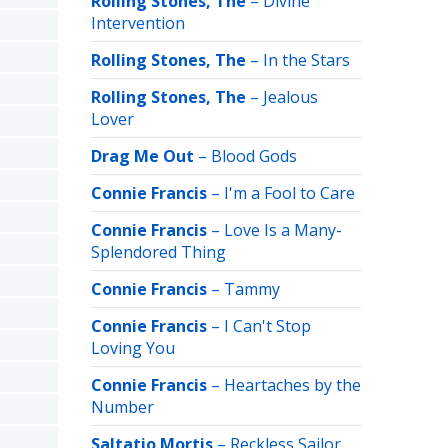
Rolling Stones, The
–
Divine
Intervention
Rolling Stones, The
–
In the Stars
Rolling Stones, The
–
Jealous
Lover
Drag Me Out
–
Blood Gods
Connie Francis
–
I'm a Fool to Care
Connie Francis
–
Love Is a Many-
Splendored Thing
Connie Francis
–
Tammy
Connie Francis
–
I Can't Stop
Loving You
Connie Francis
–
Heartaches by the
Number
Saltatio Mortis
–
Reckless Sailor