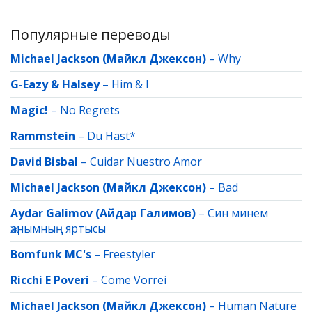
Популярные переводы
Michael Jackson (Майкл Джексон)
–
Why
G-Eazy & Halsey
–
Him & I
Magic!
–
No Regrets
Rammstein
–
Du Hast*
David Bisbal
–
Cuidar Nuestro Amor
Michael Jackson (Майкл Джексон)
–
Bad
Aydar Galimov (Айдар Галимов)
–
Син минем
җанымның яртысы
Bomfunk MC's
–
Freestyler
Ricchi E Poveri
–
Come Vorrei
Michael Jackson (Майкл Джексон)
–
Human Nature