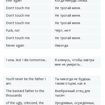
Ever again
Когда-нибудь снова.
Don't touch me
Не трогай меня.
Don't touch me
Не трогай меня.
Don't touch me
Не трогай меня.
Fuck, no!
Чёрт, нет!
Don't touch me
Не трогай меня.
Never again
Никогда.
I vow, lest I die tomorrow...
Я клянусь, чтобы завтра
мне не умереть...
You'll never be the father I
Ты никогда не будешь
am.
таким отцом, как я.
The bastard father to the
Внебрачный отец для
thousands
тысяч
of the ugly, criticized, the
Уродливых, осуждённых,