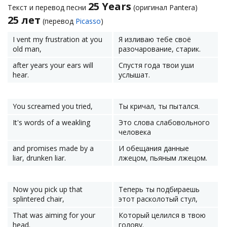
25 Years
Текст и перевод песни
(оригинал Pantera)
25 лет
(перевод
Picasso
)
I vent my frustration at you
Я изливаю тебе своё
old man,
разочарование, старик.
after years your ears will
Спустя года твои уши
hear.
услышат.
You screamed you tried,
Ты кричал, ты пытался.
It's words of a weakling
Это слова слабовольного
человека
and promises made by a
И обещания данные
liar, drunken liar.
лжецом, пьяным лжецом.
Now you pick up that
Теперь ты подбираешь
splintered chair,
этот расколотый стул,
That was aiming for your
Который целился в твою
head.
голову.