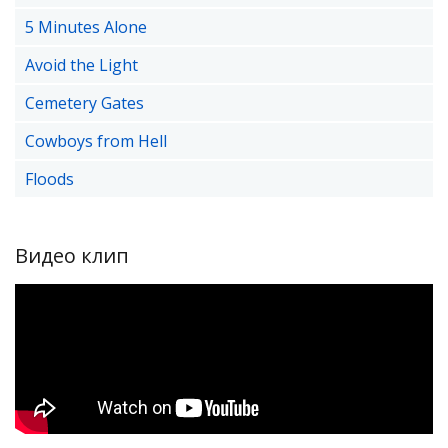
5 Minutes Alone
Avoid the Light
Cemetery Gates
Cowboys from Hell
Floods
Видео клип