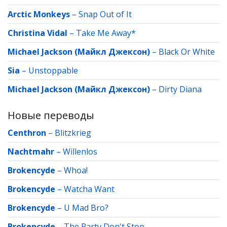
Arctic Monkeys
–
Snap Out of It
Christina Vidal
–
Take Me Away*
Michael Jackson (Майкл Джексон)
–
Black Or White
Sia
–
Unstoppable
Michael Jackson (Майкл Джексон)
–
Dirty Diana
Новые переводы
Centhron
–
Blitzkrieg
Nachtmahr
–
Willenlos
Brokencyde
–
Whoa!
Brokencyde
–
Watcha Want
Brokencyde
–
U Mad Bro?
Brokencyde
–
The Party Don't Stop