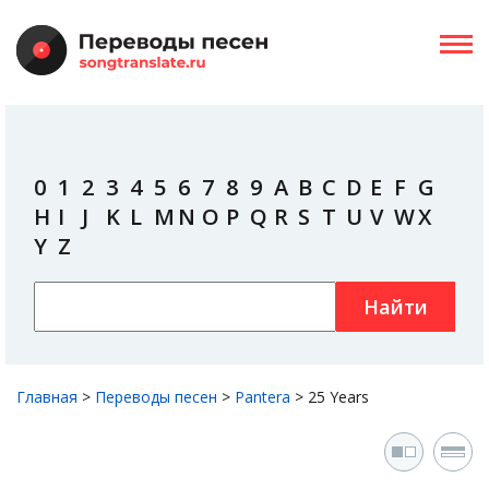
0
1
2
3
4
5
6
7
8
9
A
B
C
D
E
F
G
H
I
J
K
L
M
N
O
P
Q
R
S
T
U
V
W
X
Y
Z
Найти
Главная
>
Переводы песен
>
Pantera
>
25 Years