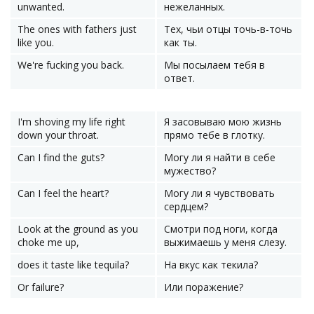
unwanted.
нежеланных.
The ones with fathers just
Тех, чьи отцы точь-в-точь
like you.
как ты.
We're fucking you back.
Мы посылаем тебя в
ответ.
I'm shoving my life right
Я засовываю мою жизнь
down your throat.
прямо тебе в глотку.
Can I find the guts?
Могу ли я найти в себе
мужество?
Can I feel the heart?
Могу ли я чувствовать
сердцем?
Look at the ground as you
Смотри под ноги, когда
choke me up,
выжимаешь у меня слезу.
does it taste like tequila?
На вкус как текила?
Or failure?
Или поражение?