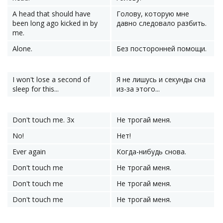
A head that should have
Голову, которую мне
been long ago kicked in by
давно следовало разбить.
me.
Alone.
Без посторонней помощи.
I won't lose a second of
Я не лишусь и секунды сна
sleep for this...
из-за этого...
Don't touch me. 3x
Не трогай меня.
No!
Нет!
Ever again
Когда-нибудь снова.
Don't touch me
Не трогай меня.
Don't touch me
Не трогай меня.
Don't touch me
Не трогай меня.