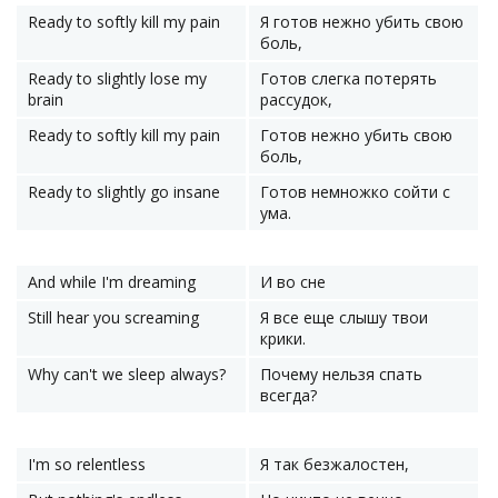
Ready to softly kill my pain
Я готов нежно убить свою
боль,
Ready to slightly lose my
Готов слегка потерять
brain
рассудок,
Ready to softly kill my pain
Готов нежно убить свою
боль,
Ready to slightly go insane
Готов немножко сойти с
ума.
And while I'm dreaming
И во сне
Still hear you screaming
Я все еще слышу твои
крики.
Why can't we sleep always?
Почему нельзя спать
всегда?
I'm so relentless
Я так безжалостен,