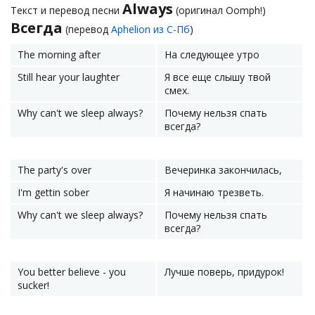
Always
Текст и перевод песни
(оригинал Oomph!)
Всегда
(перевод
Aphelion из С-Пб
)
The morning after
На следующее утро
Still hear your laughter
Я все еще слышу твой
смех.
Why can't we sleep always?
Почему нельзя спать
всегда?
The party's over
Вечеринка закончилась,
I'm gettin sober
Я начинаю трезветь.
Why can't we sleep always?
Почему нельзя спать
всегда?
You better believe - you
Лучше поверь, придурок!
sucker!