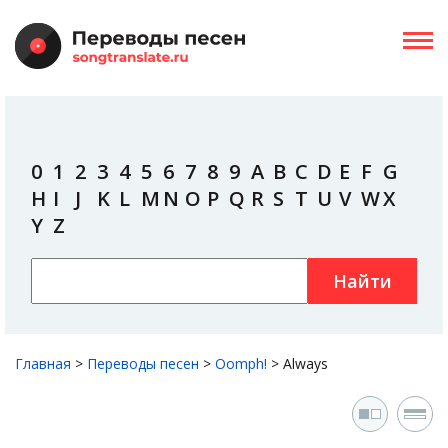
0
1
2
3
4
5
6
7
8
9
A
B
C
D
E
F
G
H
I
J
K
L
M
N
O
P
Q
R
S
T
U
V
W
X
Y
Z
Найти
Главная
>
Переводы песен
>
Oomph!
>
Always