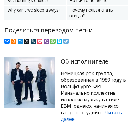
But nothing's endless
Но ничто не вечно.
Why can't we sleep always?
Почему нельзя спать
всегда?
Поделиться переводом песни
Об исполнителе
Немецкая рок-группа,
образованная в 1989 году в
Вольфсбурге, ФРГ.
Изначально коллектив
исполнял музыку в стиле
EBM, однако, начиная со
второго студийн...
Читать
далее