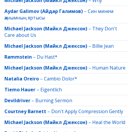
Michael Jackson (Майкл Джексон)
–
Why
Aydar Galimov (Айдар Галимов)
–
Син минем
җанымның яртысы
Michael Jackson (Майкл Джексон)
–
They Don't
Care about Us
Michael Jackson (Майкл Джексон)
–
Billie Jean
Rammstein
–
Du Hast*
Michael Jackson (Майкл Джексон)
–
Human Nature
Natalia Oreiro
–
Cambio Dolor*
Tiemo Hauer
–
Eigentlich
Devildriver
–
Burning Sermon
Courtney Barnett
–
Don't Apply Compression Gently
Michael Jackson (Майкл Джексон)
–
Heal the World