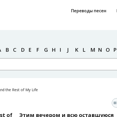
Переводы песен
A
B
C
D
E
F
G
H
I
J
K
L
M
N
O
P
nd the Rest of My Life
st of
Этим вечером и всю оставшуюся