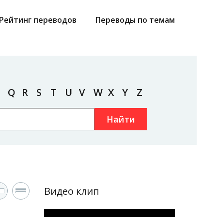
Рейтинг переводов
Переводы по темам
Q
R
S
T
U
V
W
X
Y
Z
Найти
Видео клип