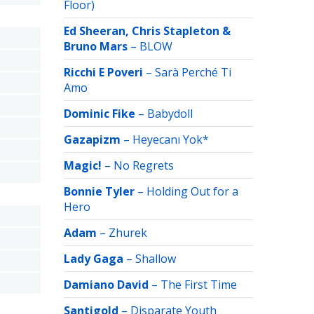
Floor)
Ed Sheeran, Chris Stapleton &
Bruno Mars
–
BLOW
Ricchi E Poveri
–
Sarà Perché Ti
Amo
Dominic Fike
–
Babydoll
Gazapizm
–
Heyecanı Yok*
Magic!
–
No Regrets
Bonnie Tyler
–
Holding Out for a
Hero
Adam
–
Zhurek
Lady Gaga
–
Shallow
Damiano David
–
The First Time
Santigold
–
Disparate Youth