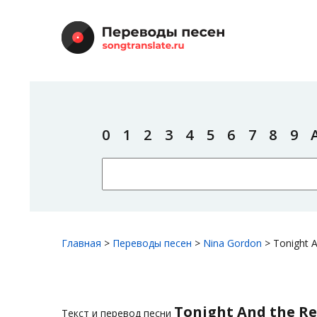
0
1
2
3
4
5
6
7
8
9
Главная
>
Переводы песен
>
Nina Gordon
>
Tonight A
Tonight And the Re
Текст и перевод песни