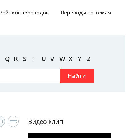
Рейтинг переводов
Переводы по темам
Q
R
S
T
U
V
W
X
Y
Z
Найти
Видео клип