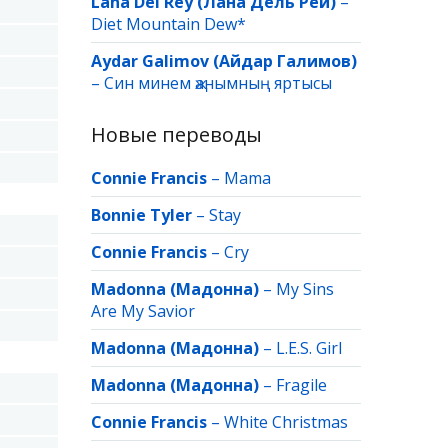
Lana Del Rey (Лана Дель Рей)
–
Diet Mountain Dew*
Aydar Galimov (Айдар Галимов)
–
Син минем җанымның яртысы
Новые переводы
Connie Francis
–
Mama
Bonnie Tyler
–
Stay
Connie Francis
–
Cry
Madonna (Мадонна)
–
My Sins
Are My Savior
Madonna (Мадонна)
–
L.E.S. Girl
Madonna (Мадонна)
–
Fragile
Connie Francis
–
White Christmas