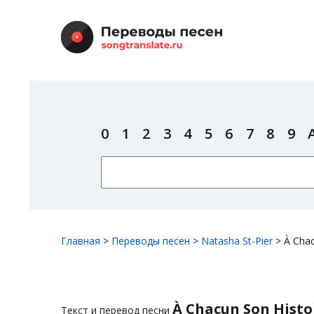
0
1
2
3
4
5
6
7
8
9
Главная
>
Переводы песен
>
Natasha St-Pier
>
À Chac
À Chacun Son Histo
Текст и перевод песни