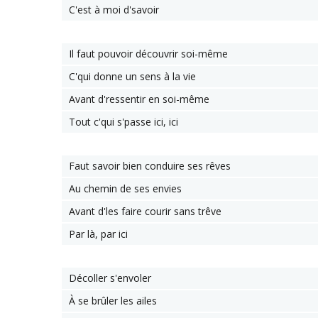
C'est à moi d'savoir
Il faut pouvoir découvrir soi-même
C'qui donne un sens à la vie
Avant d'ressentir en soi-même
Tout c'qui s'passe ici, ici
Faut savoir bien conduire ses rêves
Au chemin de ses envies
Avant d'les faire courir sans trêve
Par là, par ici
Décoller s'envoler
À se brûler les ailes