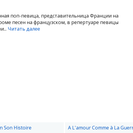
нная поп-певица, представительница Франции на
роме песен на французском, в репертуаре певицы
и...
Читать далее
n Son Histoire
A L'amour Comme à La Guer