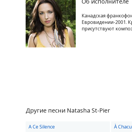
Об исполнителе
Канадская франкофо
Евровидении-2001. К
присутствуют композ
Другие песни Natasha St-Pier
A Ce Silence
À Chacu