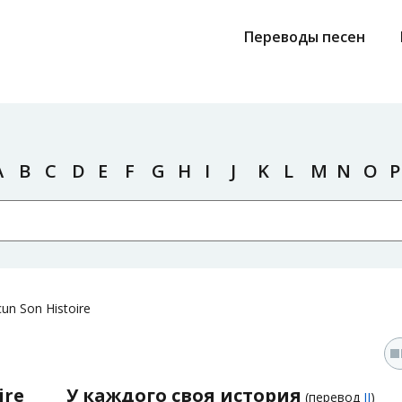
Переводы песен
A
B
C
D
E
F
G
H
I
J
K
L
M
N
O
P
un Son Histoire
ire
У каждого своя история
(перевод
JJ
)