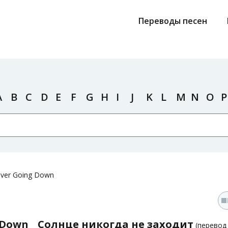
Переводы песен
A
B
C
D
E
F
G
H
I
J
K
L
M
N
O
P
ever Going Down
 Down
Солнце никогда не заходит
(перево