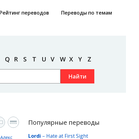
Рейтинг переводов
Переводы по темам
Q
R
S
T
U
V
W
X
Y
Z
Найти
Популярные переводы
Lordi
–
Hate at First Sight
д
Алекс