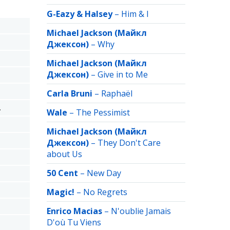
G-Eazy & Halsey
–
Him & I
Michael Jackson (Майкл
Джексон)
–
Why
Michael Jackson (Майкл
Джексон)
–
Give in to Me
Carla Bruni
–
Raphaёl
.
Wale
–
The Pessimist
Michael Jackson (Майкл
Джексон)
–
They Don't Care
about Us
50 Cent
–
New Day
Magic!
–
No Regrets
Enrico Macias
–
N'oublie Jamais
D'où Tu Viens