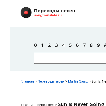
0
1
2
3
4
5
6
7
8
9
Главная
>
Переводы песен
>
Martin Garrix
>
Sun Is N
Sun Is Never Going
Текст и перевод песни