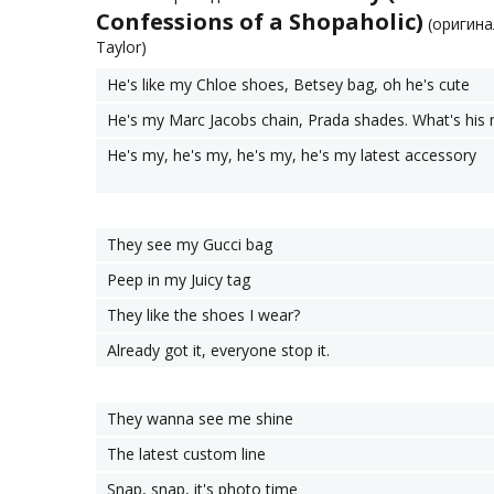
Confessions of a Shopaholic)
(оригина
Taylor)
He's like my Chloe shoes, Betsey bag, oh he's cute
He's my Marc Jacobs chain, Prada shades. What's his
He's my, he's my, he's my, he's my latest accessory
They see my Gucci bag
Peep in my Juicy tag
They like the shoes I wear?
Already got it, everyone stop it.
They wanna see me shine
The latest custom line
Snap, snap, it's photo time