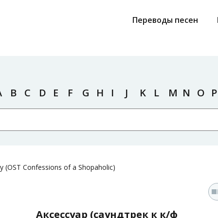
Переводы песен
A
B
C
D
E
F
G
H
I
J
K
L
M
N
O
P
y (OST Confessions of a Shopaholic)
Аксессуар (саундтрек к к/ф