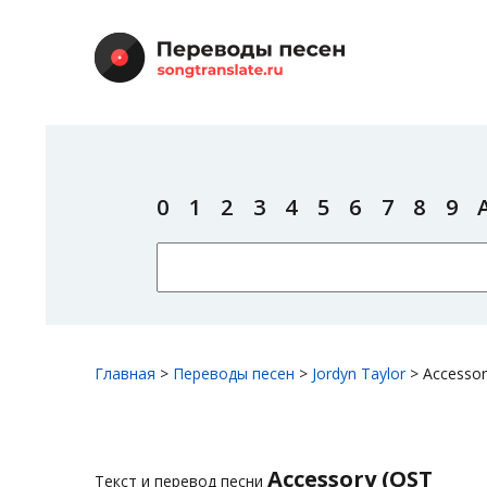
0
1
2
3
4
5
6
7
8
9
Главная
>
Переводы песен
>
Jordyn Taylor
>
Accessor
Accessory (OST
Текст и перевод песни