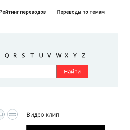
Рейтинг переводов
Переводы по темам
Q
R
S
T
U
V
W
X
Y
Z
Найти
Видео клип