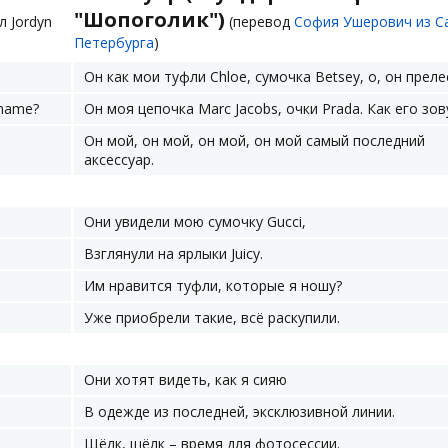
"Шопоголик")
л Jordyn
(перевод
София Ушерович из С
Петербурга
)
Он как мои туфли Chloe, сумочка Betsey, о, он преле
 name?
Он моя цепочка Marc Jacobs, очки Prada. Как его зов
Он мой, он мой, он мой, он мой самый последний
аксессуар.
Они увидели мою сумочку Gucci,
Взглянули на ярлыки Juicy.
Им нравится туфли, которые я ношу?
Уже приобрели такие, всё раскупили.
Они хотят видеть, как я сияю
В одежде из последней, эксклюзивной линии.
Щёлк, щёлк – время для фотосессии.