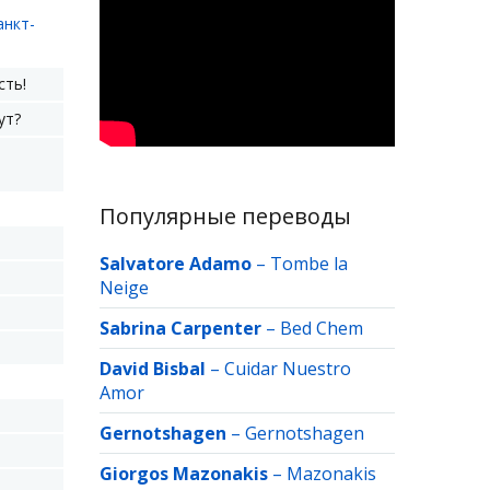
анкт-
сть!
ут?
Популярные переводы
Salvatore Adamo
–
Tombe la
Neige
Sabrina Carpenter
–
Bed Chem
David Bisbal
–
Cuidar Nuestro
Amor
Gernotshagen
–
Gernotshagen
Giorgos Mazonakis
–
Mazonakis