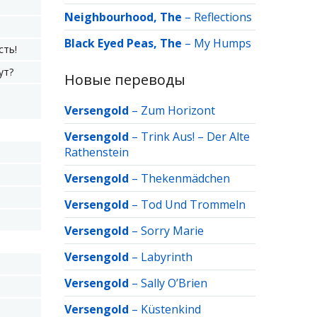
Neighbourhood, The
–
Reflections
Black Eyed Peas, The
–
My Humps
сть!
ут?
Новые переводы
Versengold
–
Zum Horizont
Versengold
–
Trink Aus! – Der Alte
Rathenstein
Versengold
–
Thekenmädchen
Versengold
–
Tod Und Trommeln
Versengold
–
Sorry Marie
Versengold
–
Labyrinth
Versengold
–
Sally O’Brien
Versengold
–
Küstenkind