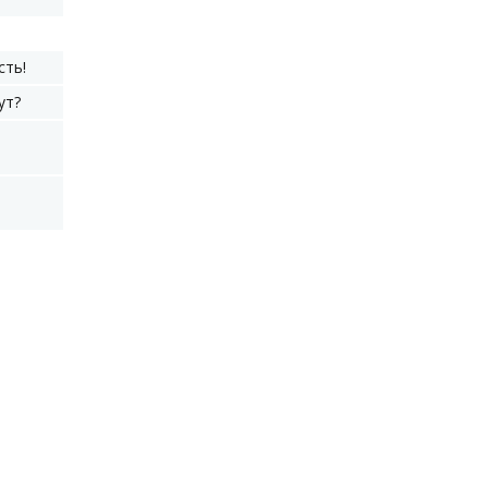
сть!
ут?