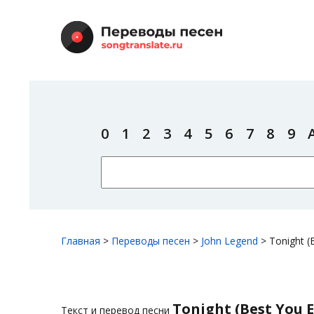
0
1
2
3
4
5
6
7
8
9
Главная
>
Переводы песен
>
John Legend
>
Tonight (
Tonight (Best You 
Текст и перевод песни