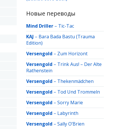
Новые переводы
Mind Driller
–
Tic-Tac
KAJ
–
Bara Bada Bastu (Trauma
Edition)
Versengold
–
Zum Horizont
Versengold
–
Trink Aus! – Der Alte
Rathenstein
Versengold
–
Thekenmädchen
Versengold
–
Tod Und Trommeln
Versengold
–
Sorry Marie
Versengold
–
Labyrinth
Versengold
–
Sally O’Brien