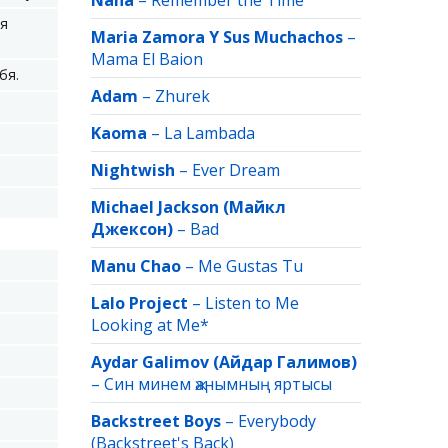
Nana
–
Remember the Time
ня
Maria Zamora Y Sus Muchachos
–
Mama El Baion
бя.
Adam
–
Zhurek
Kaoma
–
La Lambada
Nightwish
–
Ever Dream
Michael Jackson (Майкл
Джексон)
–
Bad
Manu Chao
–
Me Gustas Tu
Lalo Project
–
Listen to Me
Looking at Me*
Aydar Galimov (Айдар Галимов)
–
Син минем җанымның яртысы
Backstreet Boys
–
Everybody
(Backstreet's Back)