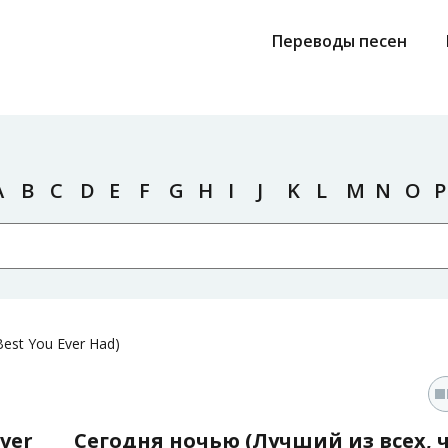
Переводы песен
A
B
C
D
E
F
G
H
I
J
K
L
M
N
O
P
Best You Ever Had)
Ever
Сегодня ночью (Лучший из всех, 