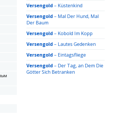
Versengold
–
Küstenkind
Versengold
–
Mal Der Hund, Mal
Der Baum
Versengold
–
Kobold Im Kopp
Versengold
–
Lautes Gedenken
Versengold
–
Eintagsfliege
Versengold
–
Der Tag, an Dem Die
Götter Sich Betranken
овым