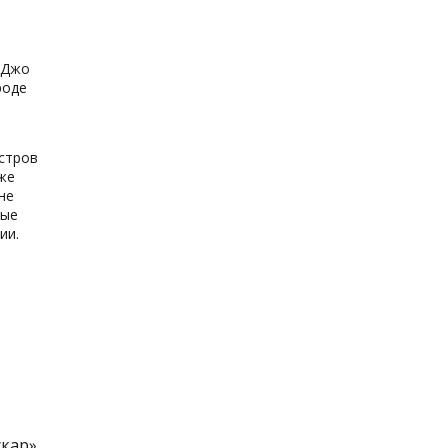
 Джо
роде
остров
кже
не
ные
ии.
кар»,