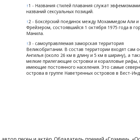
↑
1 - Названия стилей плавания служат эвфемизмами
названий сексуальных позиций.
↑
2 - Боксёрский поединок между Мохаммедом Али и
Фрейзером, состоявшийся 1 октября 1975 года в го
Манила.
↑
3 - самоуправляемая заморская территория
Великобритании. В состав территории входят сам 
Ангилья (около 26 км в длину и 5 км в ширину), а та
мелкие прилегающие островки и коралловые рифы, 
имеющие постоянного населения. Это самые север
острова в группе Наветренных островов в Вест-Инд
 автор песен и актёр. Обладатель премий «Грэмми», «Ос