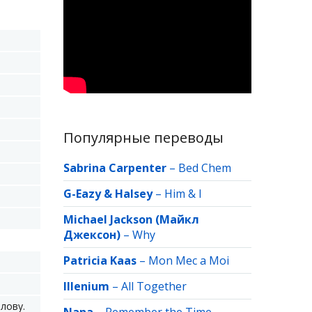
Популярные переводы
Sabrina Carpenter
–
Bed Chem
G-Eazy & Halsey
–
Him & I
Michael Jackson (Майкл
Джексон)
–
Why
Patricia Kaas
–
Mon Mec a Moi
Illenium
–
All Together
лову.