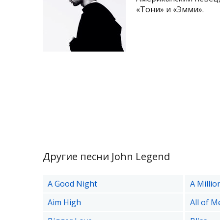
«Тони» и «Эмми».
Другие песни John Legend
A Good Night
A Millio
Aim High
All of M