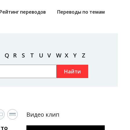
Рейтинг переводов
Переводы по темам
Q
R
S
T
U
V
W
X
Y
Z
Найти
Видео клип
что