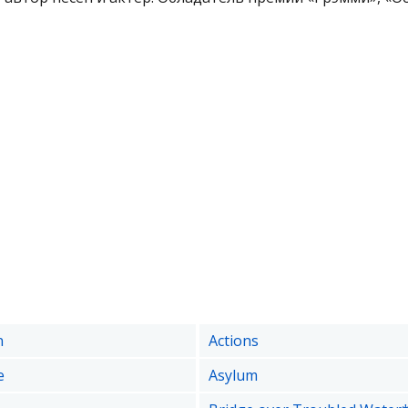
n
Actions
e
Asylum