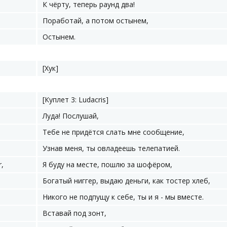
К чёрту, теперь раунд два!
Поработай, а потом остынем,
Остынем.
[Хук]
[Куплет 3: Ludacris]
Луда! Послушай,
Тебе не придётся слать мне сообщение,
Узнав меня, ты овладеешь телепатией.
r,
Я буду на месте, пошлю за шофёром,
Богатый ниггер, выдаю деньги, как тостер хлеб,
Никого не подпущу к себе, ты и я - мы вместе.
Вставай под зонт,