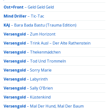
Ost+Front
–
Geld Geld Geld
Mind Driller
–
Tic-Tac
KAJ
–
Bara Bada Bastu (Trauma Edition)
Versengold
–
Zum Horizont
Versengold
–
Trink Aus! – Der Alte Rathenstein
Versengold
–
Thekenmädchen
Versengold
–
Tod Und Trommeln
Versengold
–
Sorry Marie
Versengold
–
Labyrinth
Versengold
–
Sally O’Brien
Versengold
–
Küstenkind
Versengold
–
Mal Der Hund, Mal Der Baum