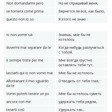
Non domandarmi pero
Но не спрашивай меня,
se tornerа come prima
Вернется ли всё, как было,
questo non lo so
Я этого не знаю .
Io non vorrei sai
Знаешь, мне бы не
хотелось
dovermi mai separare da te
Когда-нибудь разлучиться
с тобой.
è semrpe triste per me
Мне всегда грустно
оставлять тебя тут,
lasciarti qui io non vorrei mai
Мне бы не хотелось
Allontanare il mio sguardo
Отводить от тебя глаз,
da te
Vorrei poterti tenere un po
Мне бы хотелось суметь
ancora con me
удержать тебя рядом,
tenerti così
Удержать так...