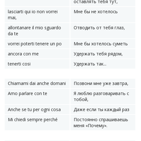
оставлять тебя тут,
lasciarti qui io non vorrei
Мне бы не хотелось
mai,
allontanare il mio sguardo
Отводить от тебя глаз,
da te
vorrei poterti tenere un po
Мне бы хотелось суметь
ancora con me
Удержать тебя рядом,
tenerti cosi
Удержать так...
Chiamami dai anche domani
Позвони мне уже завтра,
Amo parlare con te
Я люблю разговаривать с
тобой,
Anche se tu per ogni cosa
Даже если ты каждый раз
Mi chiedi sempre perché
Постоянно спрашиваешь
меня «Почему».