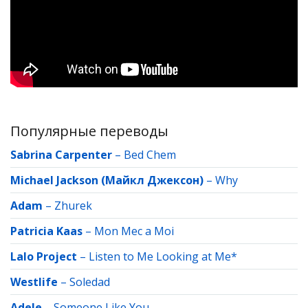
Популярные переводы
Sabrina Carpenter
–
Bed Chem
Michael Jackson (Майкл Джексон)
–
Why
Adam
–
Zhurek
Patricia Kaas
–
Mon Mec a Moi
Lalo Project
–
Listen to Me Looking at Me*
Westlife
–
Soledad
Adele
–
Someone Like You