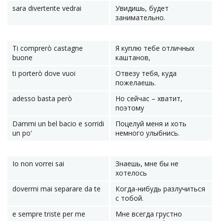
sara divertente vedrai
Увидишь, будет
занимательно.
Ti comprerò castagne
Я куплю тебе отличных
buone
каштанов,
ti porterò dove vuoi
Отвезу тебя, куда
пожелаешь.
adesso basta però
Но сейчас – хватит,
поэтому
Dammi un bel bacio e sorridi
Поцелуй меня и хоть
un po'
немного улыбнись.
Io non vorrei sai
Знаешь, мне бы не
хотелось
dovermi mai separare da te
Когда-нибудь разлучиться
с тобой.
e sempre triste per me
Мне всегда грустно