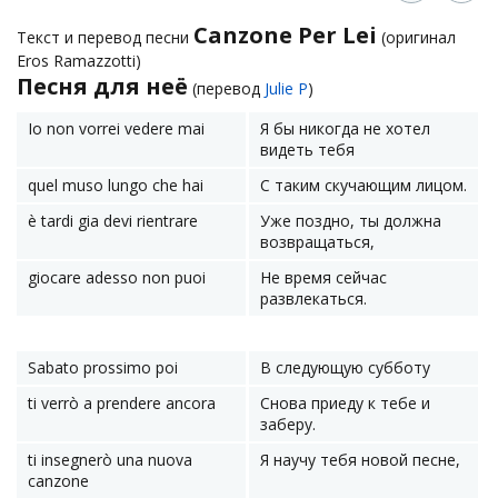
Canzone Per Lei
Текст и перевод песни
(оригинал
Eros Ramazzotti)
Песня для неё
(перевод
Julie P
)
Io non vorrei vedere mai
Я бы никогда не хотел
видеть тебя
quel muso lungo che hai
С таким скучающим лицом.
è tardi giа devi rientrare
Уже поздно, ты должна
возвращаться,
giocare adesso non puoi
Не время сейчас
развлекаться.
Sabato prossimo poi
В следующую субботу
ti verrò a prendere ancora
Снова приеду к тебе и
заберу.
ti insegnerò una nuova
Я научу тебя новой песне,
canzone