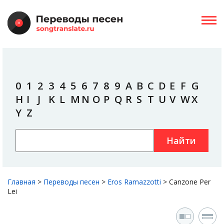
0
1
2
3
4
5
6
7
8
9
A
B
C
D
E
F
G
H
I
J
K
L
M
N
O
P
Q
R
S
T
U
V
W
X
Y
Z
Найти
Главная
>
Переводы песен
>
Eros Ramazzotti
>
Canzone Per
Lei