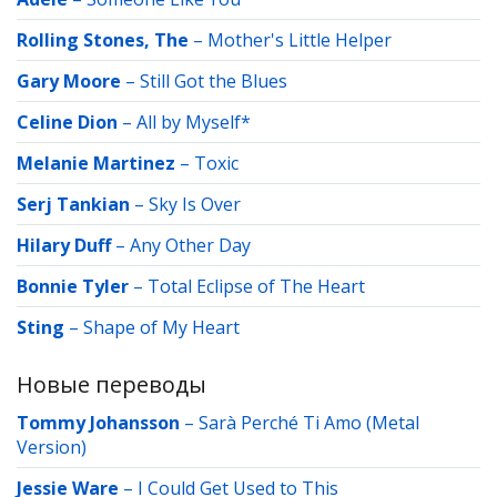
Rolling Stones, The
–
Mother's Little Helper
Gary Moore
–
Still Got the Blues
Celine Dion
–
All by Myself*
Melanie Martinez
–
Toxic
Serj Tankian
–
Sky Is Over
Hilary Duff
–
Any Other Day
Bonnie Tyler
–
Total Eclipse of The Heart
Sting
–
Shape of My Heart
Новые переводы
Tommy Johansson
–
Sarà Perché Ti Amo (Metal
Version)
Jessie Ware
–
I Could Get Used to This