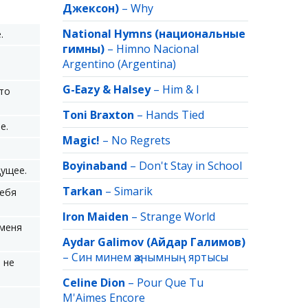
Джексон)
–
Why
National Hymns (национальные
.
гимны)
–
Himno Nacional
Argentino (Argentina)
G-Eazy & Halsey
–
Him & I
это
Toni Braxton
–
Hands Tied
е.
Magic!
–
No Regrets
Boyinaband
–
Don't Stay in School
дущее.
Tarkan
–
Simarik
тебя
Iron Maiden
–
Strange World
 меня
Aydar Galimov (Айдар Галимов)
–
Син минем җанымның яртысы
 не
Celine Dion
–
Pour Que Tu
M'Aimes Encore