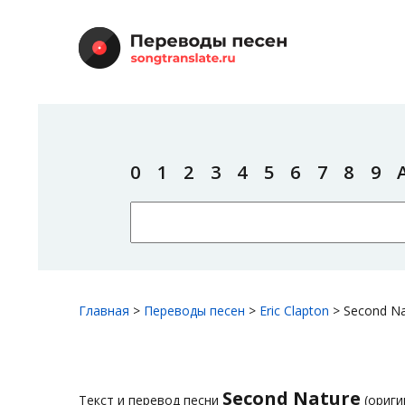
0
1
2
3
4
5
6
7
8
9
Главная
>
Переводы песен
>
Eric Clapton
>
Second Na
Second Nature
Текст и перевод песни
(оригин