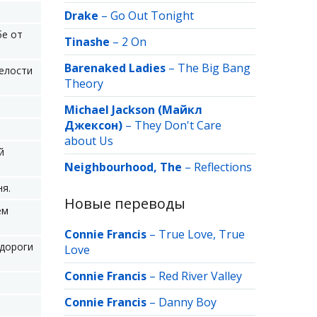
Drake
–
Go Out Tonight
бе от
Tinashe
–
2 On
Barenaked Ladies
–
The Big Bang
целости
Theory
Michael Jackson (Майкл
Джексон)
–
They Don't Care
about Us
й
Neighbourhood, The
–
Reflections
ня.
Новые переводы
ем
Connie Francis
–
True Love, True
 дороги
Love
Connie Francis
–
Red River Valley
Connie Francis
–
Danny Boy