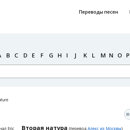
Переводы песен
A
B
C
D
E
F
G
H
I
J
K
L
M
N
O
P
ture
Вторая натура
ал Eric
(перевод
Алекс из Москвы
)