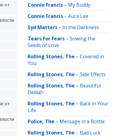
Connie Francis
–
My Buddy
бе от
Connie Francis
–
Aura Lee
целости
Syd Matters
–
In the Darkness
Tears For Fears
–
Sowing the
Seeds of Love
Rolling Stones, The
–
Covered in
You
Rolling Stones, The
–
Side Effects
Rolling Stones, The
–
Beautiful
Delilah
Rolling Stones, The
–
Back in Your
бе от
Life
целости
Police, The
–
Message in a Bottle
Rolling Stones, The
–
Bad Luck