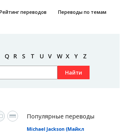
Рейтинг переводов
Переводы по темам
Q
R
S
T
U
V
W
X
Y
Z
Найти
Популярные переводы
Michael Jackson (Майкл