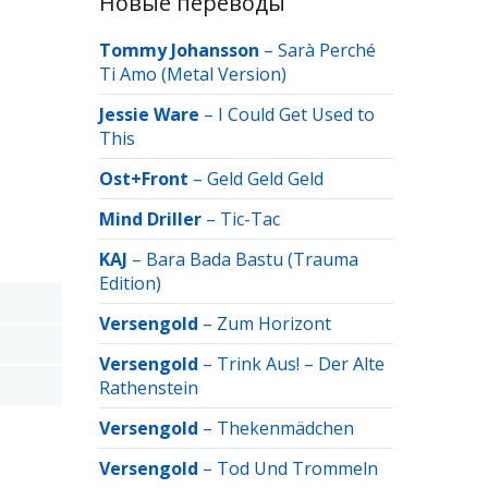
Новые переводы
Tommy Johansson
–
Sarà Perché
Ti Amo (Metal Version)
Jessie Ware
–
I Could Get Used to
This
Ost+Front
–
Geld Geld Geld
Mind Driller
–
Tic-Tac
KAJ
–
Bara Bada Bastu (Trauma
Edition)
Versengold
–
Zum Horizont
Versengold
–
Trink Aus! – Der Alte
Rathenstein
Versengold
–
Thekenmädchen
Versengold
–
Tod Und Trommeln