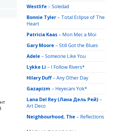
Westlife
–
Soledad
Bonnie Tyler
–
Total Eclipse of The
Heart
Patricia Kaas
–
Mon Mec a Moi
Gary Moore
–
Still Got the Blues
Adele
–
Someone Like You
Lykke Li
–
I Follow Rivers*
Hilary Duff
–
Any Other Day
Gazapizm
–
Heyecanı Yok*
Lana Del Rey (Лана Дель Рей)
–
ент
Art Deco
й
Neighbourhood, The
–
Reflections