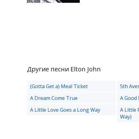
Другие песни Elton John
(Gotta Get a) Meal Ticket
5th Ave
A Dream Come True
A Good 
A Little Love Goes a Long Way
A Littl
Way)