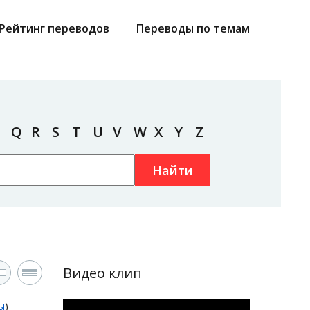
Рейтинг переводов
Переводы по темам
Q
R
S
T
U
V
W
X
Y
Z
Найти
Видео клип
ы
)