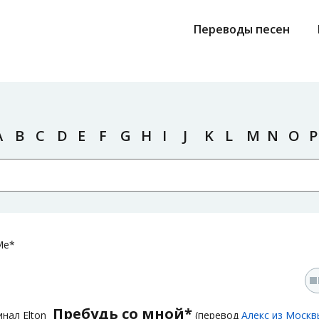
Переводы песен
A
B
C
D
E
F
G
H
I
J
K
L
M
N
O
P
Me*
Пребудь со мной*
инал Elton
(перевод
Алекс из Москв