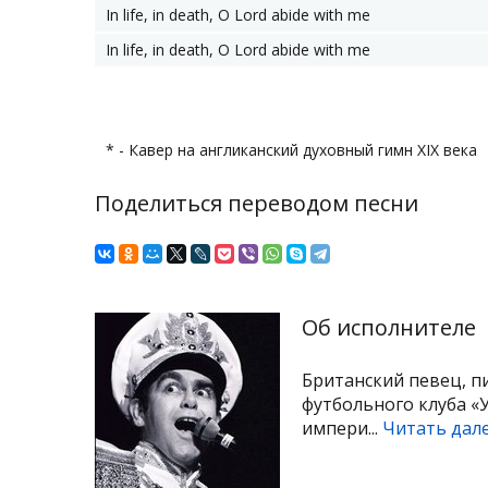
In life, in death, O Lord abide with me
In life, in death, O Lord abide with me
* - Кавер на англиканский духовный гимн XIX века
Поделиться переводом песни
Об исполнителе
Британский певец, п
футбольного клуба «
импери...
Читать дал