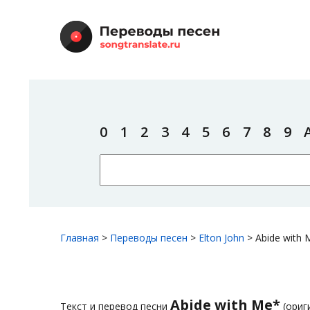
0
1
2
3
4
5
6
7
8
9
Главная
>
Переводы песен
>
Elton John
>
Abide with 
Abide with Me*
Текст и перевод песни
(ориг