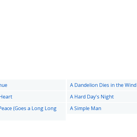
nue
A Dandelion Dies in the Wind
Heart
A Hard Day's Night
e Peace (Goes a Long Long
A Simple Man