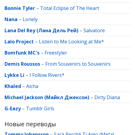
Bonnie Tyler
–
Total Eclipse of The Heart
Nana
–
Lonely
Lana Del Rey (Лана Дель Рей)
–
Salvatore
Lalo Project
–
Listen to Me Looking at Me*
Bomfunk MC's
–
Freestyler
Demis Roussos
–
From Souvenirs to Souvenirs
Lykke Li
–
I Follow Rivers*
Khaled
–
Aicha
Michael Jackson (Майкл Джексон)
–
Dirty Diana
G-Eazy
–
Tumblr Girls
Новые переводы
Tommy Johansson
–
Sarà Perché Ti Amo (Metal