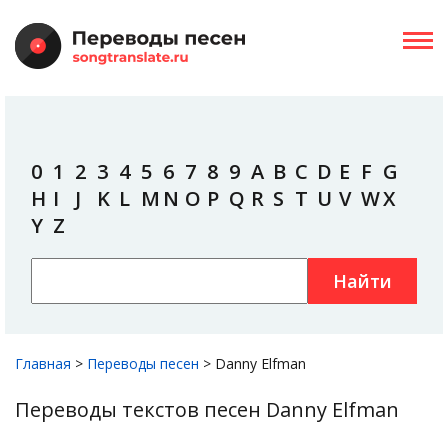
0
1
2
3
4
5
6
7
8
9
A
B
C
D
E
F
G
H
I
J
K
L
M
N
O
P
Q
R
S
T
U
V
W
X
Y
Z
Найти
Главная
>
Переводы песен
>
Danny Elfman
Переводы текстов песен Danny Elfman