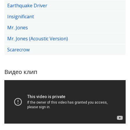
Earthquake Driver
Insignificant
Mr. Jones
Mr. Jones (Acoustic Version)
Scarecrow
Видео клип