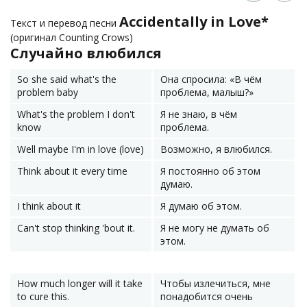
Accidentally in Love*
Текст и перевод песни
(оригинал Counting Crows)
Случайно влюбился
So she said what's the
Она спросила: «В чём
problem baby
проблема, малыш?»
What's the problem I don't
Я не знаю, в чём
know
проблема.
Well maybe I'm in love (love)
Возможно, я влюбился.
Think about it every time
Я постоянно об этом
думаю.
I think about it
Я думаю об этом.
Can't stop thinking 'bout it.
Я не могу не думать об
этом.
How much longer will it take
Чтобы излечиться, мне
to cure this.
понадобится очень