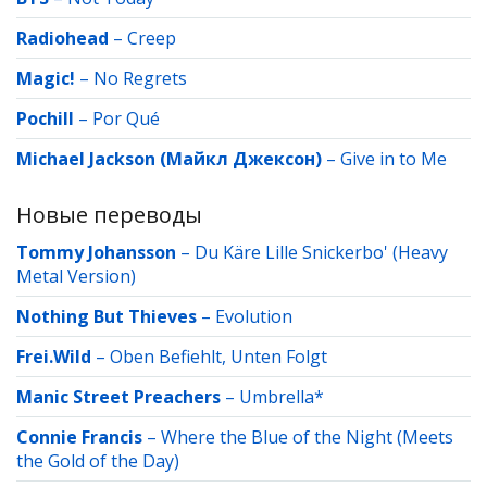
Radiohead
–
Creep
Magic!
–
No Regrets
Pochill
–
Por Qué
Michael Jackson (Майкл Джексон)
–
Give in to Me
Новые переводы
Tommy Johansson
–
Du Käre Lille Snickerbo' (Heavy
Metal Version)
Nothing But Thieves
–
Evolution
Frei.Wild
–
Oben Befiehlt, Unten Folgt
Manic Street Preachers
–
Umbrella*
Connie Francis
–
Where the Blue of the Night (Meets
the Gold of the Day)