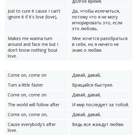
долгое время.
Just to cure it cause I can't
Да, чтобы излечиться,
ignore it if it's love (love),
потому что я не могу
игнорировать это, если
это любовь.
Makes me wanna turn
Мне хочется разобраться
around and face me but I
в себе, но я ничего не
don't know nothing 'bout
знаю о любви.
love.
Come on, come on
Давай, давай,
Turn a little faster
Вращайся быстрее.
Come on, come on
Давай, давай,
The world will follow after
И мир последует за тобой.
Come on, come on,
Давай, давай,
Cause everybody's after
Ведь все жаждут любви.
love.