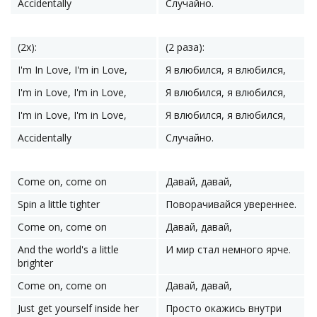
Accidentally
Случайно.
(2x):
(2 раза):
I'm In Love, I'm in Love,
Я влюбился, я влюбился,
I'm in Love, I'm in Love,
Я влюбился, я влюбился,
I'm in Love, I'm in Love,
Я влюбился, я влюбился,
Accidentally
Случайно.
Come on, come on
Давай, давай,
Spin a little tighter
Поворачивайся увереннее.
Come on, come on
Давай, давай,
And the world's a little
И мир стал немного ярче.
brighter
Come on, come on
Давай, давай,
Just get yourself inside her
Просто окажись внутри