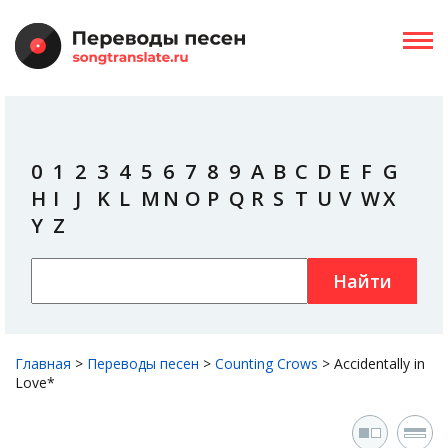
0
1
2
3
4
5
6
7
8
9
A
B
C
D
E
F
G
H
I
J
K
L
M
N
O
P
Q
R
S
T
U
V
W
X
Y
Z
Найти
Главная
>
Переводы песен
>
Counting Crows
>
Accidentally in
Love*