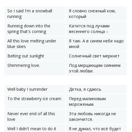
So I said I'm a snowball
Я словно снежный ком,
running
который
Running down into the
Катится под лучами
spring that's coming
весеннего солнца –
All this love melting under
Я таю. А в синем небе надо
blue skies
мной
Belting out sunlight
Солнечный свет меркнет
Shimmering love.
Под мерцающим сиянием
этой любви.
Well baby I surrender
Детка, я сдаюсь
To the strawberry ice cream
Перед малиновым
мороженым.
Never ever end of all this
Эта любовь никогда не
love
закончится.
Well I didn't mean to do it
Я не думал, что всё будет