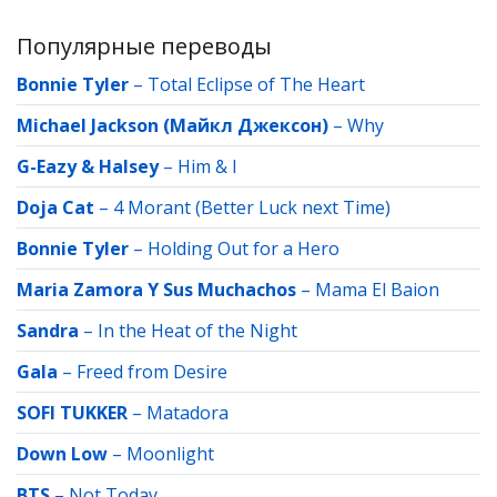
Популярные переводы
Bonnie Tyler
–
Total Eclipse of The Heart
Michael Jackson (Майкл Джексон)
–
Why
G-Eazy & Halsey
–
Him & I
Doja Cat
–
4 Morant (Better Luck next Time)
Bonnie Tyler
–
Holding Out for a Hero
Maria Zamora Y Sus Muchachos
–
Mama El Baion
Sandra
–
In the Heat of the Night
Gala
–
Freed from Desire
SOFI TUKKER
–
Matadora
Down Low
–
Moonlight
BTS
–
Not Today