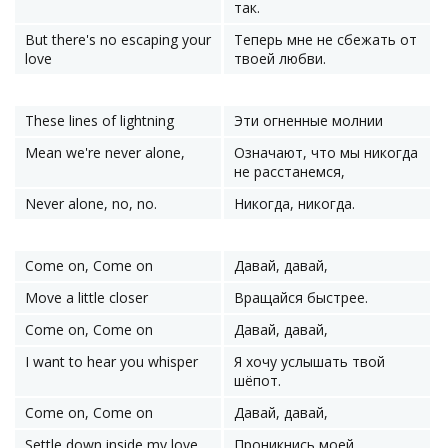
так.
But there's no escaping your
Теперь мне не сбежать от
love
твоей любви.
These lines of lightning
Эти огненные молнии
Mean we're never alone,
Означают, что мы никогда
не расстанемся,
Never alone, no, no.
Никогда, никогда.
Come on, Come on
Давай, давай,
Move a little closer
Вращайся быстрее.
Come on, Come on
Давай, давай,
I want to hear you whisper
Я хочу услышать твой
шёпот.
Come on, Come on
Давай, давай,
Settle down inside my love
Проникнись моей