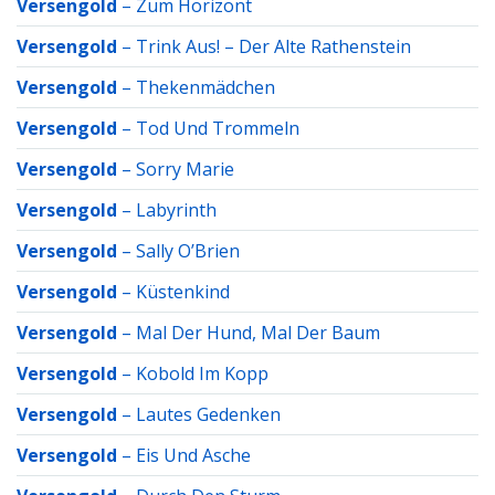
Versengold
–
Zum Horizont
Versengold
–
Trink Aus! – Der Alte Rathenstein
Versengold
–
Thekenmädchen
Versengold
–
Tod Und Trommeln
Versengold
–
Sorry Marie
Versengold
–
Labyrinth
Versengold
–
Sally O’Brien
Versengold
–
Küstenkind
Versengold
–
Mal Der Hund, Mal Der Baum
Versengold
–
Kobold Im Kopp
Versengold
–
Lautes Gedenken
Versengold
–
Eis Und Asche