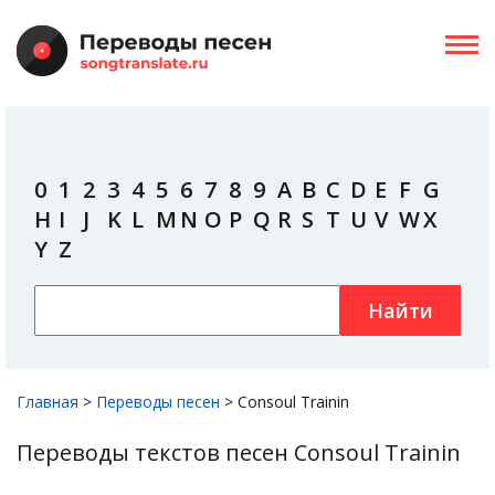
0
1
2
3
4
5
6
7
8
9
A
B
C
D
E
F
G
H
I
J
K
L
M
N
O
P
Q
R
S
T
U
V
W
X
Y
Z
Найти
Главная
>
Переводы песен
>
Consoul Trainin
Переводы текстов песен Consoul Trainin