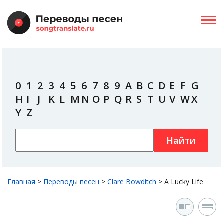
0
1
2
3
4
5
6
7
8
9
A
B
C
D
E
F
G
H
I
J
K
L
M
N
O
P
Q
R
S
T
U
V
W
X
Y
Z
Найти
Главная
>
Переводы песен
>
Clare Bowditch
>
A Lucky Life