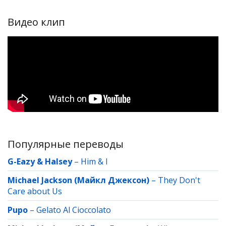
Видео клип
Популярные переводы
G-Eazy & Halsey
–
Him & I
Michael Jackson (Майкл Джексон)
–
They Don't
Care about Us
Pupo
–
Gelato Al Cioccolato