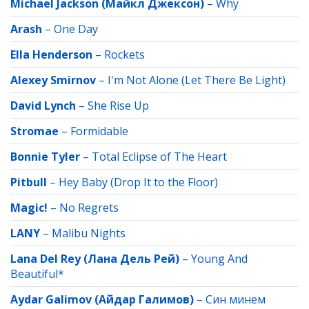
Michael Jackson (Майкл Джексон)
–
Why
Arash
–
One Day
Ella Henderson
–
Rockets
Alexey Smirnov
–
I'm Not Alone (Let There Be Light)
David Lynch
–
She Rise Up
Stromae
–
Formidable
Bonnie Tyler
–
Total Eclipse of The Heart
Pitbull
–
Hey Baby (Drop It to the Floor)
Magic!
–
No Regrets
LANY
–
Malibu Nights
Lana Del Rey (Лана Дель Рей)
–
Young And
Beautiful*
Aydar Galimov (Айдар Галимов)
–
Син минем