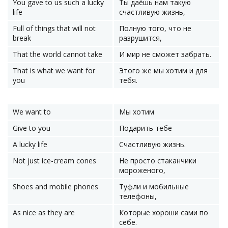
You gave to us such a lucky
Ты даёшь нам такую
life
счастливую жизнь,
Full of things that will not
Полную того, что не
break
разрушится,
That the world cannot take
И мир не сможет забрать.
That is what we want for
Этого же мы хотим и для
you
тебя.
We want to
Мы хотим
Give to you
Подарить тебе
A lucky life
Счастливую жизнь.
Not just ice-cream cones
Не просто стаканчики
мороженого,
Shoes and mobile phones
Туфли и мобильные
телефоны,
As nice as they are
Которые хороши сами по
себе.