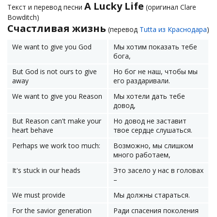
A Lucky Life
Текст и перевод песни
(оригинал Clare
Bowditch)
Счастливая жизнь
(перевод
Tutta из Краснодара
)
We want to give you God
Мы хотим показать тебе
бога,
But God is not ours to give
Но бог не наш, чтобы мы
away
его раздаривали.
We want to give you Reason
Мы хотели дать тебе
довод,
But Reason can't make your
Но довод не заставит
heart behave
твое сердце слушаться.
Perhaps we work too much:
Возможно, мы слишком
много работаем,
It's stuck in our heads
Это засело у нас в головах
–
We must provide
Мы должны стараться.
For the savior generation
Ради спасения поколения