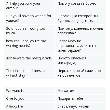
I'll help you build your
Помогу создать броню,
armour
But you'll have to wear it for
С помощью которой ты
yourself
будешь защищаться.
So of course I worry too
Поэтому, конечно, я очень
much
переживаю:
how can I not, you're my
Разве могу не
walking hearts?
переживать, если ты в
моём сердце?
Just beware the masquerade
Просто опасайся
маскарада,
The circus that shines, but
Цирка, который сияет, но
will not stay
не останется.
We want to
Мы хотим
Give to you
Подарить тебе
A lucky life
Счастливую жизнь.