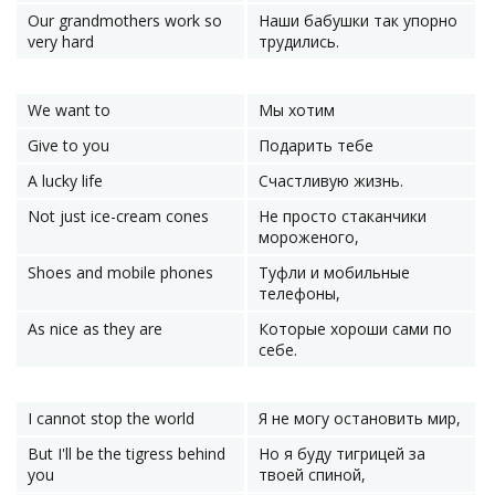
Our grandmothers work so
Наши бабушки так упорно
very hard
трудились.
We want to
Мы хотим
Give to you
Подарить тебе
A lucky life
Счастливую жизнь.
Not just ice-cream cones
Не просто стаканчики
мороженого,
Shoes and mobile phones
Туфли и мобильные
телефоны,
As nice as they are
Которые хороши сами по
себе.
I cannot stop the world
Я не могу остановить мир,
But I'll be the tigress behind
Но я буду тигрицей за
you
твоей спиной,