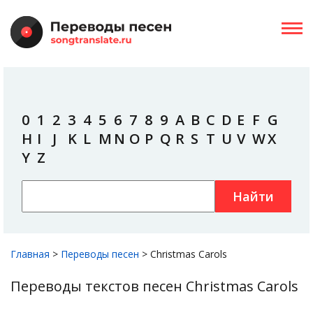
0
1
2
3
4
5
6
7
8
9
A
B
C
D
E
F
G
H
I
J
K
L
M
N
O
P
Q
R
S
T
U
V
W
X
Y
Z
Найти
Главная
>
Переводы песен
>
Christmas Carols
Переводы текстов песен Christmas Carols