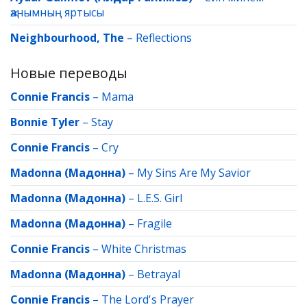
җанымның яртысы
Neighbourhood, The
–
Reflections
Новые переводы
Connie Francis
–
Mama
Bonnie Tyler
–
Stay
Connie Francis
–
Cry
Madonna (Мадонна)
–
My Sins Are My Savior
Madonna (Мадонна)
–
L.E.S. Girl
Madonna (Мадонна)
–
Fragile
Connie Francis
–
White Christmas
Madonna (Мадонна)
–
Betrayal
Connie Francis
–
The Lord's Prayer