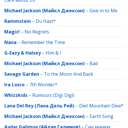
Care about Us
Michael Jackson (Майкл Джексон)
–
Give in to Me
Rammstein
–
Du Hast*
Magic!
–
No Regrets
Nana
–
Remember the Time
G-Eazy & Halsey
–
Him & I
Michael Jackson (Майкл Джексон)
–
Bad
Savage Garden
–
To the Moon And Back
Ira Losco
–
7th Wonder*
Whizzkids
–
Rumours (Digi Digi)
Lana Del Rey (Лана Дель Рей)
–
Diet Mountain Dew*
Michael Jackson (Майкл Джексон)
–
Earth Song
Aydar Galimov (Айдар Галимов)
–
Син минем