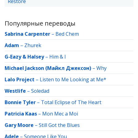
Restore
Популярные переводы
Sabrina Carpenter
–
Bed Chem
Adam
–
Zhurek
G-Eazy & Halsey
–
Him & I
Michael Jackson (Майкл Джексон)
–
Why
Lalo Project
–
Listen to Me Looking at Me*
Westlife
–
Soledad
Bonnie Tyler
–
Total Eclipse of The Heart
Patricia Kaas
–
Mon Mec a Moi
Gary Moore
–
Still Got the Blues
Adele
–
Someone Like You