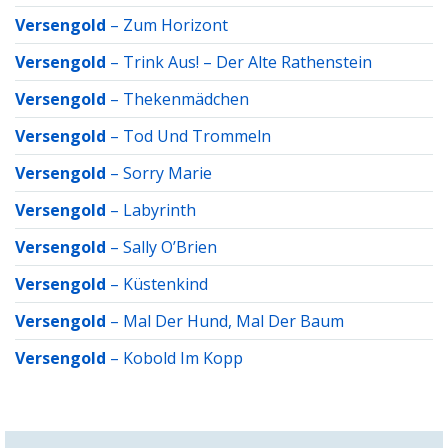
Versengold
–
Zum Horizont
Versengold
–
Trink Aus! – Der Alte Rathenstein
Versengold
–
Thekenmädchen
Versengold
–
Tod Und Trommeln
Versengold
–
Sorry Marie
Versengold
–
Labyrinth
Versengold
–
Sally O’Brien
Versengold
–
Küstenkind
Versengold
–
Mal Der Hund, Mal Der Baum
Versengold
–
Kobold Im Kopp