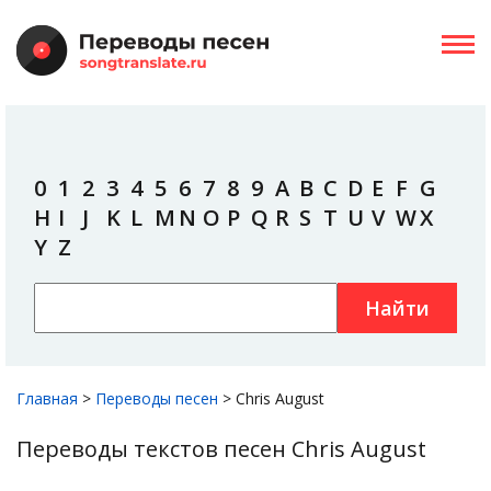
0
1
2
3
4
5
6
7
8
9
A
B
C
D
E
F
G
H
I
J
K
L
M
N
O
P
Q
R
S
T
U
V
W
X
Y
Z
Найти
Главная
>
Переводы песен
>
Chris August
Переводы текстов песен Chris August