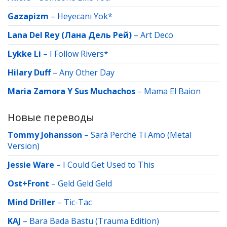
Gazapizm
–
Heyecanı Yok*
Lana Del Rey (Лана Дель Рей)
–
Art Deco
Lykke Li
–
I Follow Rivers*
Hilary Duff
–
Any Other Day
Maria Zamora Y Sus Muchachos
–
Mama El Baion
Новые переводы
Tommy Johansson
–
Sarà Perché Ti Amo (Metal
Version)
Jessie Ware
–
I Could Get Used to This
Ost+Front
–
Geld Geld Geld
Mind Driller
–
Tic-Tac
KAJ
–
Bara Bada Bastu (Trauma Edition)