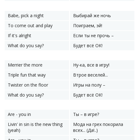
Babe, pick a night
Выбирай же ночь
To come out and play
Поиграем, эй!
If it's alright
Если ты не прочь –
What do you say?
Будет всё ОК!
Merrier the more
Ну-ка, все в игру!
Triple fun that way
Втрое веселей...
Twister on the floor
Игры на полу –
What do you say?
Будет всё ОК!
Are - you in
Ты – в игре?
Livin' in sin is the new thing
Мода на грех покорила
(yeah)
всех... (Да!..)