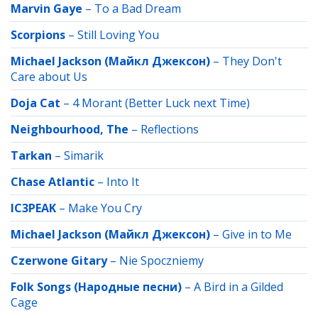
Marvin Gaye
–
To a Bad Dream
Scorpions
–
Still Loving You
Michael Jackson (Майкл Джексон)
–
They Don't
Care about Us
Doja Cat
–
4 Morant (Better Luck next Time)
Neighbourhood, The
–
Reflections
Tarkan
–
Simarik
Chase Atlantic
–
Into It
IC3PEAK
–
Make You Cry
Michael Jackson (Майкл Джексон)
–
Give in to Me
Czerwone Gitary
–
Nie Spoczniemy
Folk Songs (Народные песни)
–
A Bird in a Gilded
Cage