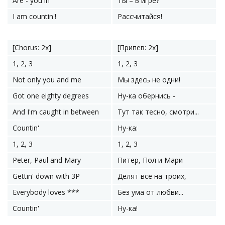
Are - you in
Ты – в игре?
I am countin'!
Рассчитайся!
[Chorus: 2x]
[Припев: 2x]
1, 2, 3
1, 2, 3
Not only you and me
Мы здесь не одни!
Got one eighty degrees
Ну-ка обернись -
And I'm caught in between
Тут так тесно, смотри...
Countin'
Ну-ка:
1, 2, 3
1, 2, 3
Peter, Paul and Mary
Питер, Пол и Мари
Gettin' down with 3P
Делят всё на троих,
Everybody loves ***
Без ума от любви...
Countin'
Ну-ка!