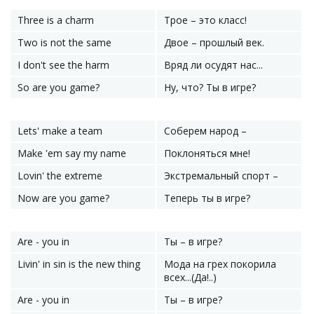
Three is a charm
Трое – это класс!
Two is not the same
Двое – прошлый век.
I don't see the harm
Вряд ли осудят нас...
So are you game?
Ну, что? Ты в игре?
Lets' make a team
Соберем народ –
Make 'em say my name
Поклоняться мне!
Lovin' the extreme
Экстремальный спорт –
Now are you game?
Теперь ты в игре?
Are - you in
Ты – в игре?
Livin' in sin is the new thing
Мода на грех покорила
всех...(Да!..)
Are - you in
Ты – в игре?