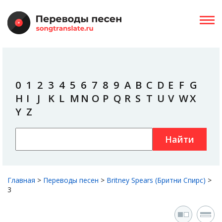
0
1
2
3
4
5
6
7
8
9
A
B
C
D
E
F
G
H
I
J
K
L
M
N
O
P
Q
R
S
T
U
V
W
X
Y
Z
Найти
Главная
>
Переводы песен
>
Britney Spears (Бритни Спирс)
>
3