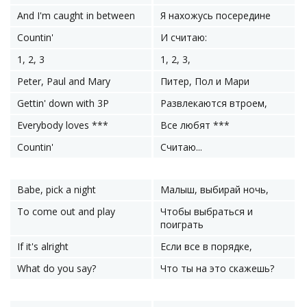
And I'm caught in between
Я нахожусь посередине
Countin'
И считаю:
1, 2, 3
1, 2, 3,
Peter, Paul and Mary
Питер, Пол и Мари
Gettin' down with 3P
Развлекаются втроем,
Everybody loves ***
Все любят ***
Countin'
Считаю...
Babe, pick a night
Малыш, выбирай ночь,
To come out and play
Чтобы выбраться и
поиграть
If it's alright
Если все в порядке,
What do you say?
Что ты на это скажешь?