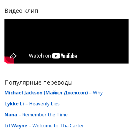
Видео клип
Популярные переводы
Michael Jackson (Майкл Джексон)
–
Why
Lykke Li
–
Heavenly Lies
Nana
–
Remember the Time
Lil Wayne
–
Welcome to Tha Carter