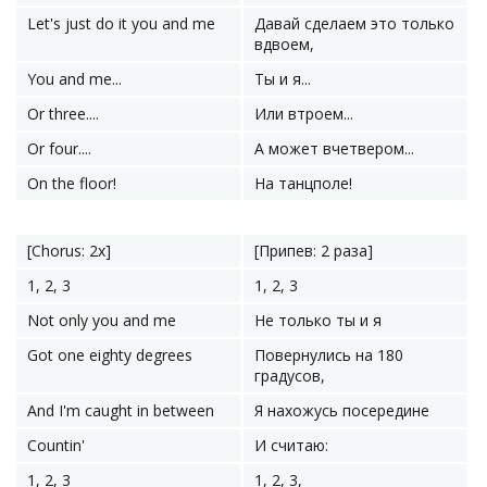
Let's just do it you and me
Давай сделаем это только
вдвоем,
You and me...
Ты и я...
Or three....
Или втроем...
Or four....
А может вчетвером...
On the floor!
На танцполе!
[Chorus: 2x]
[Припев: 2 раза]
1, 2, 3
1, 2, 3
Not only you and me
Не только ты и я
Got one eighty degrees
Повернулись на 180
градусов,
And I'm caught in between
Я нахожусь посередине
Countin'
И считаю:
1, 2, 3
1, 2, 3,