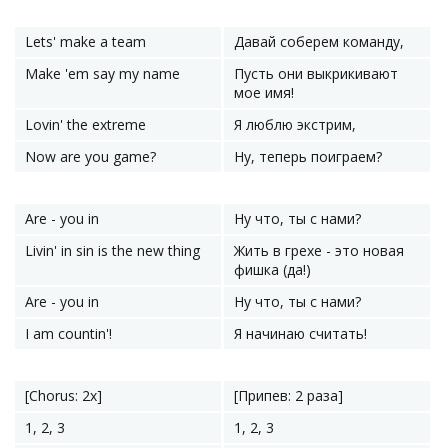
Lets' make a team
Давай соберем команду,
Make 'em say my name
Пусть они выкрикивают
мое имя!
Lovin' the extreme
Я люблю экстрим,
Now are you game?
Ну, теперь поиграем?
Are - you in
Ну что, ты с нами?
Livin' in sin is the new thing
Жить в грехе - это новая
фишка (да!)
Are - you in
Ну что, ты с нами?
I am countin'!
Я начинаю считать!
[Chorus: 2x]
[Припев: 2 раза]
1, 2, 3
1, 2, 3