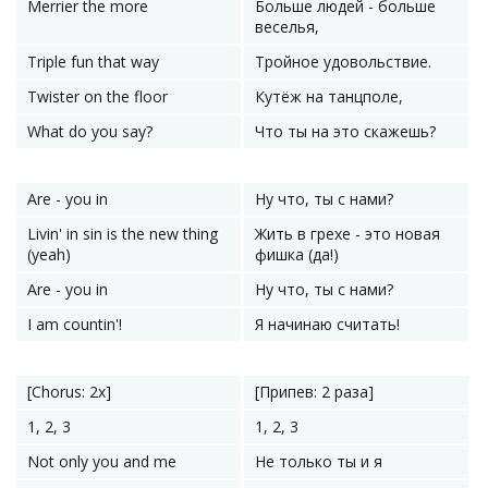
Merrier the more
Больше людей - больше
веселья,
Triple fun that way
Тройное удовольствие.
Twister on the floor
Кутёж на танцполе,
What do you say?
Что ты на это скажешь?
Are - you in
Ну что, ты с нами?
Livin' in sin is the new thing
Жить в грехе - это новая
(yeah)
фишка (да!)
Are - you in
Ну что, ты с нами?
I am countin'!
Я начинаю считать!
[Chorus: 2x]
[Припев: 2 раза]
1, 2, 3
1, 2, 3
Not only you and me
Не только ты и я