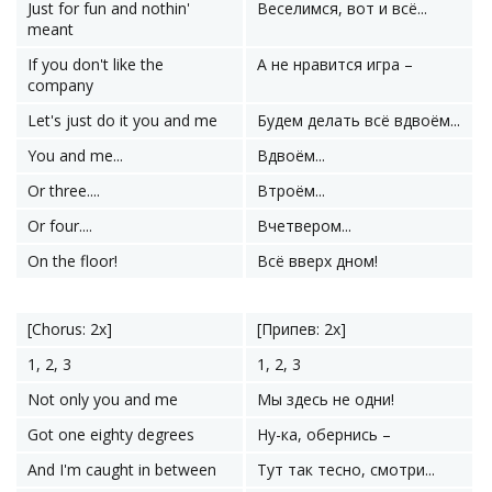
Just for fun and nothin'
Веселимся, вот и всё...
meant
If you don't like the
А не нравится игра –
company
Let's just do it you and me
Будем делать всё вдвоём...
You and me...
Вдвоём...
Or three....
Втроём...
Or four....
Вчетвером...
On the floor!
Всё вверх дном!
[Chorus: 2x]
[Припев: 2x]
1, 2, 3
1, 2, 3
Not only you and me
Мы здесь не одни!
Got one eighty degrees
Ну-ка, обернись –
And I'm caught in between
Тут так тесно, смотри...