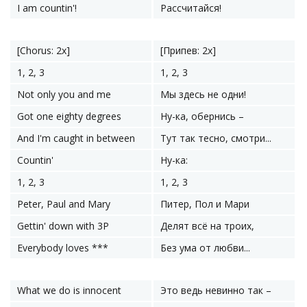
I am countin'!
Рассчитайся!
[Chorus: 2x]
[Припев: 2x]
1, 2, 3
1, 2, 3
Not only you and me
Мы здесь не одни!
Got one eighty degrees
Ну-ка, обернись –
And I'm caught in between
Тут так тесно, смотри...
Countin'
Ну-ка:
1, 2, 3
1, 2, 3
Peter, Paul and Mary
Питер, Пол и Мари
Gettin' down with 3P
Делят всё на троих,
Everybody loves ***
Без ума от любви...
What we do is innocent
Это ведь невинно так –