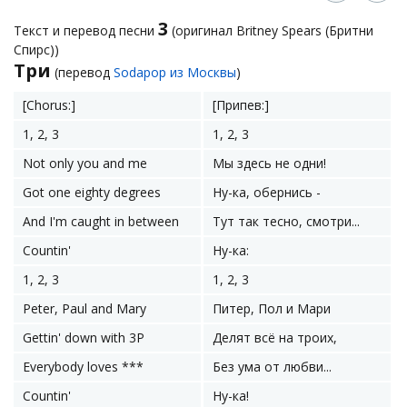
3
Текст и перевод песни
(оригинал Britney Spears (Бритни
Спирс))
Три
(перевод
Sodapop из Москвы
)
[Chorus:]
[Припев:]
1, 2, 3
1, 2, 3
Not only you and me
Мы здесь не одни!
Got one eighty degrees
Ну-ка, обернись -
And I'm caught in between
Тут так тесно, смотри...
Countin'
Ну-ка:
1, 2, 3
1, 2, 3
Peter, Paul and Mary
Питер, Пол и Мари
Gettin' down with 3P
Делят всё на троих,
Everybody loves ***
Без ума от любви...
Countin'
Ну-ка!