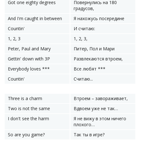
Got one eighty degrees
Повернулись на 180
градусов,
And I'm caught in between
Я нахожусь посередине
Countin'
И считаю:
1, 2, 3
1, 2, 3,
Peter, Paul and Mary
Питер, Пол и Мари
Gettin' down with 3P
Развлекаются втроем,
Everybody loves ***
Все любят ***
Countin'
Считаю...
Three is a charm
Втроем – завораживает,
Two is not the same
Вдвоем уже не так…
I don't see the harm
Я не вижу в этом ничего
плохого…
So are you game?
Так ты в игре?