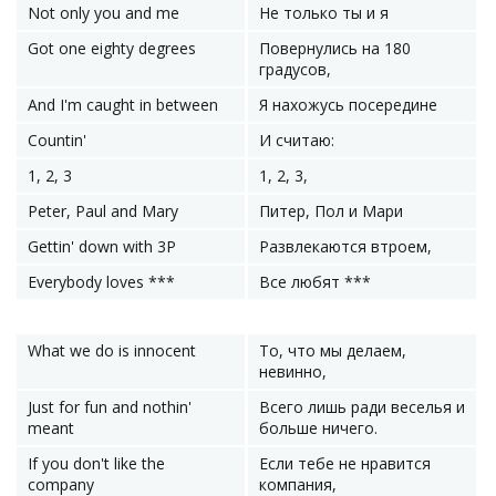
Not only you and me
Не только ты и я
Got one eighty degrees
Повернулись на 180
градусов,
And I'm caught in between
Я нахожусь посередине
Countin'
И считаю:
1, 2, 3
1, 2, 3,
Peter, Paul and Mary
Питер, Пол и Мари
Gettin' down with 3P
Развлекаются втроем,
Everybody loves ***
Все любят ***
What we do is innocent
То, что мы делаем,
невинно,
Just for fun and nothin'
Всего лишь ради веселья и
meant
больше ничего.
If you don't like the
Если тебе не нравится
company
компания,