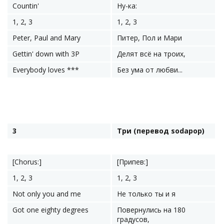
Countin'
Ну-ка:
1, 2, 3
1, 2, 3
Peter, Paul and Mary
Питер, Пол и Мари
Gettin' down with 3P
Делят всё на троих,
Everybody loves ***
Без ума от любви...
3
Три (перевод sodapop)
[Chorus:]
[Припев:]
1, 2, 3
1, 2, 3
Not only you and me
Не только ты и я
Got one eighty degrees
Повернулись на 180
градусов,